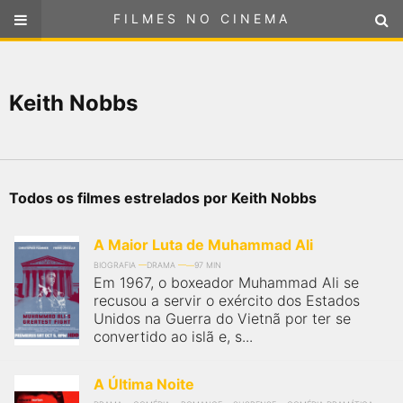
FILMES NO CINEMA
FILMES NO CINEMA
SELECIONE SUA LOCALIZAÇÃO
Keith Nobbs
ou
selecione sua localização
FILMES EM CARTAZ
PRÓXIMOS LANÇAMENTOS
Todos os filmes estrelados por Keith Nobbs
GÊNEROS
A Maior Luta de Muhammad Ali
NOTÍCIAS
BIOGRAFIA
DRAMA
97 MIN
Em 1967, o boxeador Muhammad Ali se
recusou a servir o exército dos Estados
PÁGINA INICIAL
Unidos na Guerra do Vietnã por ter se
convertido ao islã e, s...
FilmesNoCinema.com.br
é o maior localizador de filmes e
sessões de cinema no Brasil. Através dele, você pode
A Última Noite
encontrar os filmes no cinema mais próximos a você ou a