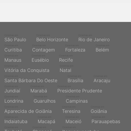
Cinemas em
Cinemas em
Cinemas em
São Paulo
Belo Horizonte
Rio de Janeiro
Cinemas em
Cinemas em
Cinemas em
Cinemas em
Curitiba
Contagem
Fortaleza
Belém
Cinemas em
Cinemas em
Cinemas em
Manaus
Eusébio
Recife
Cinemas em
Cinemas em
Vitória da Conquista
Natal
Cinemas em
Cinemas em
Cinemas em
Santa Bárbara Do Oeste
Brasília
Aracaju
Cinemas em
Cinemas em
Cinemas em
Jundiaí
Marabá
Presidente Prudente
Cinemas em
Cinemas em
Cinemas em
Londrina
Guarulhos
Campinas
Cinemas em
Cinemas em
Cinemas em
Aparecida de Goiânia
Teresina
Goiânia
Cinemas em
Cinemas em
Cinemas em
Cinemas em
Indaiatuba
Macapá
Maceió
Parauapebas
Cinemas em
Cinemas em
Cinemas em