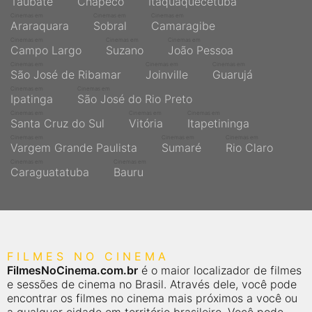
Taubaté
Chapecó
Itaquaquecetuba
Cinemas em
Cinemas em
Cinemas em
Araraquara
Sobral
Camaragibe
Cinemas em
Cinemas em
Cinemas em
Campo Largo
Suzano
João Pessoa
Cinemas em
Cinemas em
Cinemas em
São José de Ribamar
Joinville
Guarujá
Cinemas em
Cinemas em
Ipatinga
São José do Rio Preto
Cinemas em
Cinemas em
Cinemas em
Santa Cruz do Sul
Vitória
Itapetininga
Cinemas em
Cinemas em
Cinemas em
Vargem Grande Paulista
Sumaré
Rio Claro
Cinemas em
Cinemas em
Caraguatatuba
Bauru
FILMES NO CINEMA
FilmesNoCinema.com.br
é o maior localizador de filmes
e sessões de cinema no Brasil. Através dele, você pode
encontrar os filmes no cinema mais próximos a você ou