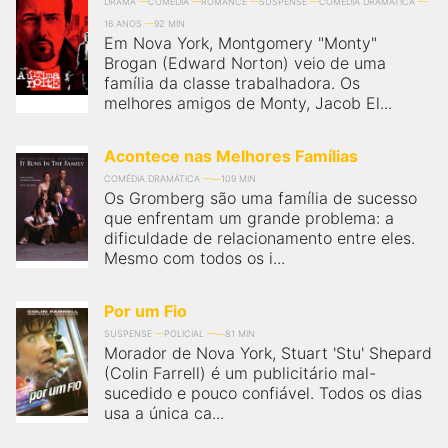
qualquer cidade em território brasileiro. Você pode também
DRAMA
COMÉDIA
ROMANCE
SUSPENSE
COMÉDIA DRAMÁTICA
acessar informações sobre cinemas, horários, assistir aos
16 ANOS
92 MIN
trailers e muito mais.
Em Nova York, Montgomery "Monty"
Brogan (Edward Norton) veio de uma
família da classe trabalhadora. Os
melhores amigos de Monty, Jacob El...
Acontece nas Melhores Famílias
COMÉDIA DRAMÁTICA
109 MIN
Os Gromberg são uma família de sucesso
que enfrentam um grande problema: a
dificuldade de relacionamento entre eles.
Mesmo com todos os i...
Por um Fio
SUSPENSE
POLICIAL
81 MIN
Morador de Nova York, Stuart 'Stu' Shepard
(Colin Farrell) é um publicitário mal-
sucedido e pouco confiável. Todos os dias
usa a única ca...