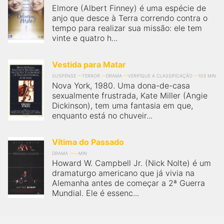
Elmore (Albert Finney) é uma espécie de
anjo que desce à Terra correndo contra o
tempo para realizar sua missão: ele tem
vinte e quatro h...
Vestida para Matar
SUSPENSE
TERROR
DRAMA
VERIFIQUE A CLASSIFICAÇÃO
105 MIN
Nova York, 1980. Uma dona-de-casa
sexualmente frustrada, Kate Miller (Angie
Dickinson), tem uma fantasia em que,
enquanto está no chuveir...
Vítima do Passado
DRAMA
MIN
Howard W. Campbell Jr. (Nick Nolte) é um
dramaturgo americano que já vivia na
Alemanha antes de começar a 2ª Guerra
Mundial. Ele é essenc...