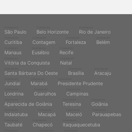
Cinemas em
Cinemas em
Cinemas em
São Paulo
Belo Horizonte
Rio de Janeiro
Cinemas em
Cinemas em
Cinemas em
Cinemas em
Curitiba
Contagem
Fortaleza
Belém
Cinemas em
Cinemas em
Cinemas em
Manaus
Eusébio
Recife
Cinemas em
Cinemas em
Vitória da Conquista
Natal
Cinemas em
Cinemas em
Cinemas em
Santa Bárbara Do Oeste
Brasília
Aracaju
Cinemas em
Cinemas em
Cinemas em
Jundiaí
Marabá
Presidente Prudente
Cinemas em
Cinemas em
Cinemas em
Londrina
Guarulhos
Campinas
Cinemas em
Cinemas em
Cinemas em
Aparecida de Goiânia
Teresina
Goiânia
Cinemas em
Cinemas em
Cinemas em
Cinemas em
Indaiatuba
Macapá
Maceió
Parauapebas
Cinemas em
Cinemas em
Cinemas em
Taubaté
Chapecó
Itaquaquecetuba
Cinemas em
Cinemas em
Cinemas em