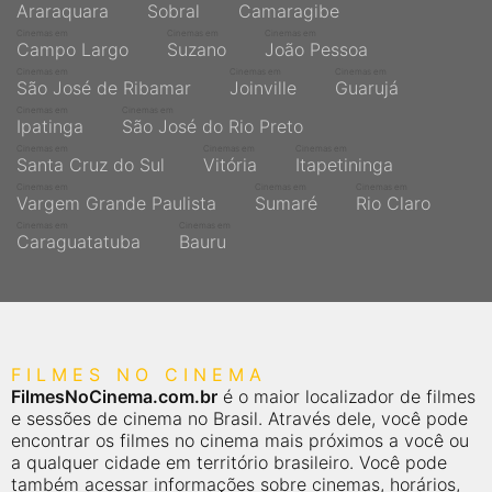
Araraquara
Sobral
Camaragibe
Cinemas em
Cinemas em
Cinemas em
Campo Largo
Suzano
João Pessoa
Cinemas em
Cinemas em
Cinemas em
São José de Ribamar
Joinville
Guarujá
Cinemas em
Cinemas em
Ipatinga
São José do Rio Preto
Cinemas em
Cinemas em
Cinemas em
Santa Cruz do Sul
Vitória
Itapetininga
Cinemas em
Cinemas em
Cinemas em
Vargem Grande Paulista
Sumaré
Rio Claro
Cinemas em
Cinemas em
Caraguatatuba
Bauru
FILMES NO CINEMA
FilmesNoCinema.com.br
é o maior localizador de filmes
e sessões de cinema no Brasil. Através dele, você pode
encontrar os filmes no cinema mais próximos a você ou
a qualquer cidade em território brasileiro. Você pode
também acessar informações sobre cinemas, horários,