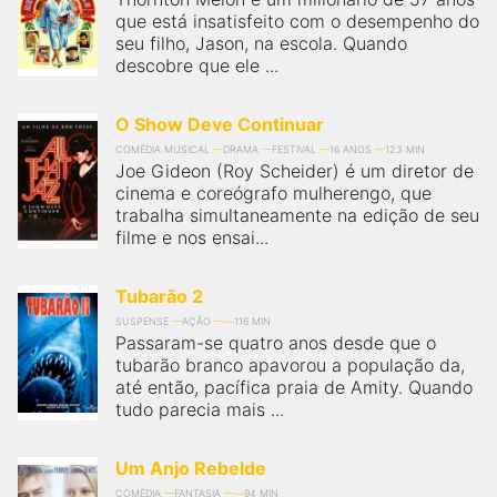
que está insatisfeito com o desempenho do
seu filho, Jason, na escola. Quando
descobre que ele ...
O Show Deve Continuar
COMÉDIA MUSICAL
DRAMA
FESTIVAL
16 ANOS
123 MIN
Joe Gideon (Roy Scheider) é um diretor de
cinema e coreógrafo mulherengo, que
trabalha simultaneamente na edição de seu
filme e nos ensai...
Tubarão 2
SUSPENSE
AÇÃO
116 MIN
Passaram-se quatro anos desde que o
tubarão branco apavorou a população da,
até então, pacífica praia de Amity. Quando
tudo parecia mais ...
Um Anjo Rebelde
COMÉDIA
FANTASIA
94 MIN