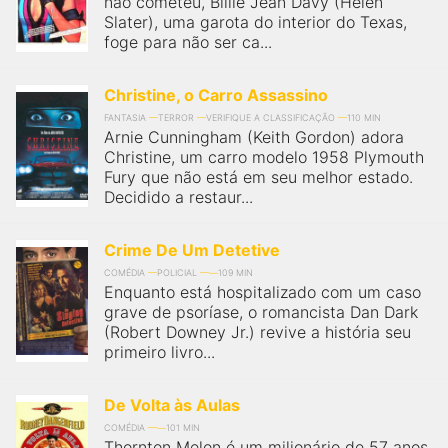
não cometeu, Billie Jean Davy (Helen
qualquer cidade em território brasileiro. Você pode também
acessar informações sobre cinemas, horários, assistir aos
Slater), uma garota do interior do Texas,
trailers e muito mais.
foge para não ser ca...
Christine, o Carro Assassino
FANTASIA
TERROR
VERIFIQUE A CLASSIFICAÇÃO
110 MIN
Arnie Cunningham (Keith Gordon) adora
Christine, um carro modelo 1958 Plymouth
Fury que não está em seu melhor estado.
Decidido a restaur...
Crime De Um Detetive
COMÉDIA
POLICIAL
109 MIN
Enquanto está hospitalizado com um caso
grave de psoríase, o romancista Dan Dark
(Robert Downey Jr.) revive a história seu
primeiro livro...
De Volta às Aulas
COMÉDIA
101 MIN
Thornton Melon é um milionário de 57 anos