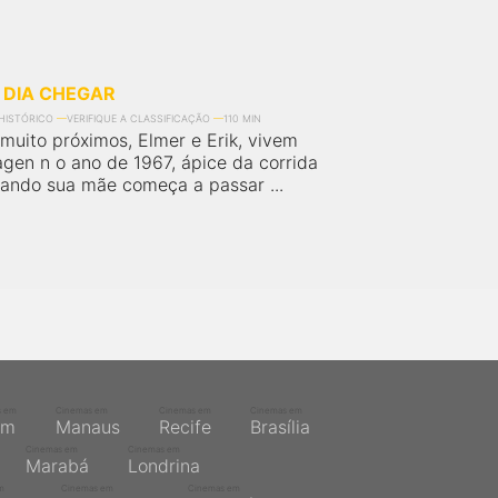
 DIA CHEGAR
HISTÓRICO
VERIFIQUE A CLASSIFICAÇÃO
110 MIN
muito próximos, Elmer e Erik, vivem
en n o ano de 1967, ápice da corrida
uando sua mãe começa a passar ...
s em
Cinemas em
Cinemas em
Cinemas em
ém
Manaus
Recife
Brasília
Cinemas em
Cinemas em
Marabá
Londrina
m
Cinemas em
Cinemas em