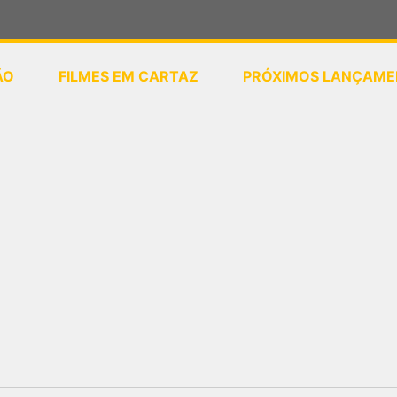
ÃO
FILMES EM CARTAZ
PRÓXIMOS LANÇAME
ou
selecione sua localização