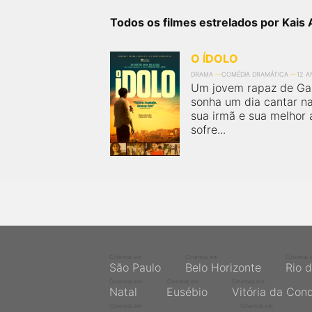
próximos a você ou a qualquer cidade em território
brasileiro. Você pode também acessar informações
Todos os filmes estrelados por Kais 
sobre cinemas, horários, assistir aos trailers e muito
mais.
O ÍDOLO
DRAMA
COMÉDIA DRAMÁTICA
12 
Um jovem rapaz de G
sonha um dia cantar n
sua irmã e sua melhor 
sofre...
Cinemas em
Cinemas em
Cinemas 
São Paulo
Belo Horizonte
Rio 
Cinemas em
Cinemas em
Cinemas em
Natal
Eusébio
Vitória da Con
Cinemas em
Cinemas em