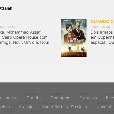
Attalah
QUANDO O
ANOS
100 MIN
FICÇÃO
DRAMA
axa, Mohammad Assaf
Dois irmãos 
a Cairo Opera House com
em Copenhag
amiga, Nour. Um dia, Nour
espacial. Q
em
Cinemas em
Cinemas em
Cinemas em
Cinema
de Janeiro
Curitiba
Contagem
Fortaleza
Bel
Cinemas em
Cinemas em
Cinemas em
quista
Aracaju
Santa Bárbara Do Oeste
Jundiaí
Cinemas em
Cinemas em
Cinemas em
Cinemas e