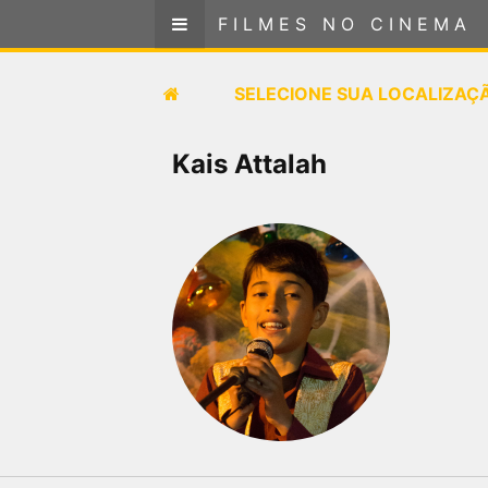
FILMES NO CINEMA
FILMES NO CINEMA
SELECIONE SUA LOCALIZAÇÃO
SELECIONE SUA LOCALIZAÇ
FILMES EM CARTAZ
Kais Attalah
PRÓXIMOS LANÇAMENTOS
GÊNEROS
NOTÍCIAS
PÁGINA INICIAL
FilmesNoCinema.com.br
é o maior localizador de
filmes e sessões de cinema no Brasil. Através dele,
você pode encontrar os filmes no cinema mais