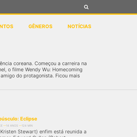
NTOS
GÊNEROS
NOTÍCIAS
dência coreana. Começou a carreira na
annel, o filme Wendy Wu: Homecoming
 amigo do protagonista. Ficou mais
úsculo: Eclipse
CE
14 ANOS
124 MIN
Kristen Stewart) enfim está reunida a