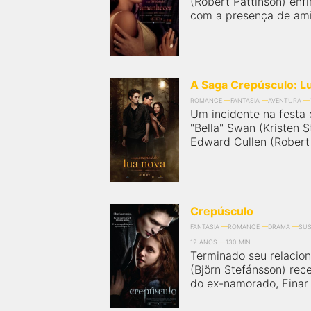
(Robert Pattinson) enf
próximos a você ou a qualquer cidade em território
brasileiro. Você pode também acessar informações
com a presença de amig
sobre cinemas, horários, assistir aos trailers e muito
mais.
A Saga Crepúsculo: L
ROMANCE
FANTASIA
AVENTURA
Um incidente na festa d
"Bella" Swan (Kristen 
Edward Cullen (Robert 
Crepúsculo
FANTASIA
ROMANCE
DRAMA
SUS
12 ANOS
130 MIN
Terminado seu relacio
(Björn Stefánsson) rec
do ex-namorado, Einar 