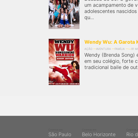
um acampamento de ve
adolescentes nascidos
qu...
Wendy Wu: A Garota 
AÇÃO
AVENTURA
FAMÍLIA
91 M
Wendy (Brenda Song) é
em seu colégio, forte 
tradicional baile de out
Cinemas em
Cinemas em
Cinemas 
São Paulo
Belo Horizonte
Rio 