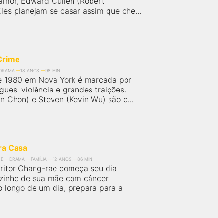
amor, Edward Cullen (Robert
Eles planejam se casar assim que che...
Crime
DRAMA
18 ANOS
98 MIN
e 1980 em Nova York é marcada por
gues, violência e grandes traições.
n Chon) e Steven (Kevin Wu) são c...
ra Casa
CE
DRAMA
FAMÍLIA
12 ANOS
86 MIN
ritor Chang-rae começa seu dia
zinho de sua mãe com câncer,
o longo de um dia, prepara para a