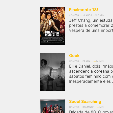
Finalmente 18!
COMÉDIA
16 ANOS
100 MIN
Jeff Chang, um estudant
prestes a comemorar 2
véspera de uma importa
Gook
COMÉDIA
DRAMA
94 MIN
Eli e Daniel, dois irm
ascendência coreana p
sapatos feminino com d
Inesperadamente eles .
Seoul Searching
COMÉDIA
ROMANCE
MIN
Década de 80. O gover