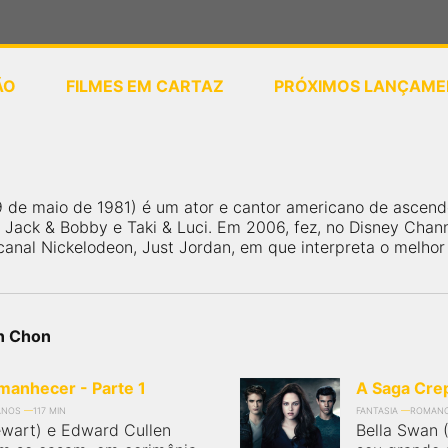
ÃO
FILMES EM CARTAZ
PRÓXIMOS LANÇAME
ou
selecione sua localização
, 29 de maio de 1981) é um ator e cantor americano de ascen
s Jack & Bobby e Taki & Luci. Em 2006, fez, no Disney Ch
canal Nickelodeon, Just Jordan, em que interpreta o melhor
in Chon
manhecer - Parte 1
A Saga Crep
ANOS
117 MIN
FANTASIA
ROMAN
ewart) e Edward Cullen
Bella Swan (