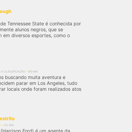
Rough
ade Tennessee State é conhecida por
lmente alunos negros, que se
 em diversos esportes, como o
E A CLASSIFICAÇÃO
85 MIN
ns buscando muita aventura e
ecidem parar em Los Angeles, tudo
ar locais onde foram realizados atos
estrito
112 MIN
(Harrison Ford) é um agente da