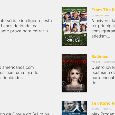
From The 
DRAMA
MIN
e sério e inteligente, está
A universid
1 anos de idade, na
ter principa
nte prova para entrar n...
consagraram
atletism...
Satânico
TERROR
VERIFIQU
ãos americanos com
Quatro jove
ossuem uma loja de
ocultismo d
ificuldades.
para encontr
..
de ...
Território R
DRAMA
POLICIAL
no da Coreia do Sul criou
Max Brogan 