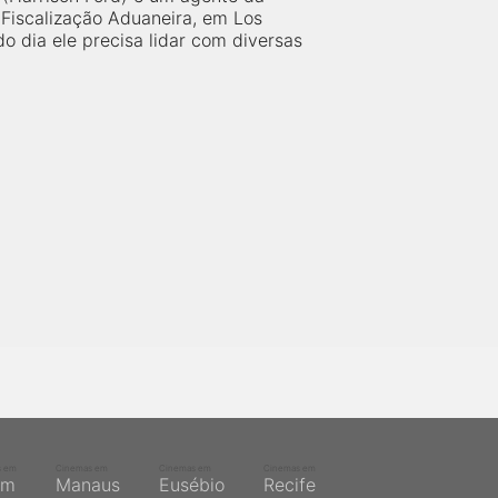
 Fiscalização Aduaneira, em Los
o dia ele precisa lidar com diversas
s em
Cinemas em
Cinemas em
Cinemas em
ém
Manaus
Eusébio
Recife