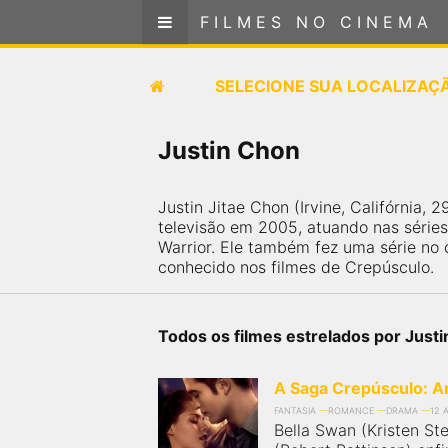
FILMES NO CINEMA
FILMES NO CINEMA
SELECIONE SUA LOCALIZAÇÃO
SELECIONE SUA LOCALIZAÇ
FILMES EM CARTAZ
Justin Chon
PRÓXIMOS LANÇAMENTOS
Justin Jitae Chon (Irvine, Califórnia
televisão em 2005, atuando nas série
GÊNEROS
Warrior. Ele também fez uma série no 
conhecido nos filmes de Crepúsculo.
NOTÍCIAS
Todos os filmes estrelados por Just
PÁGINA INICIAL
A Saga Crepúsculo: A
FilmesNoCinema.com.br
é o maior localizador de
FANTASIA
ROMANCE
DRAMA
12 
filmes e sessões de cinema no Brasil. Através dele,
Bella Swan (Kristen St
você pode encontrar os filmes no cinema mais