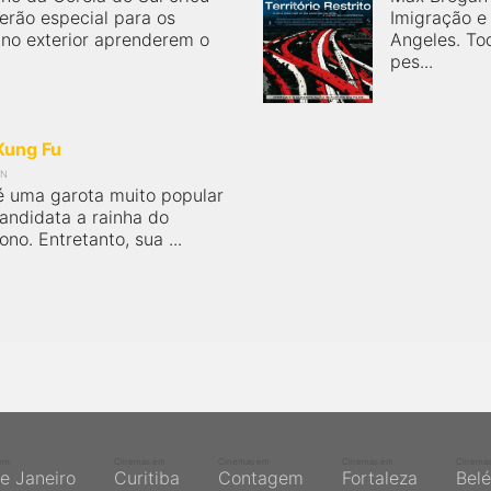
rão especial para os
Imigração e
 no exterior aprenderem o
Angeles. Tod
pes...
Kung Fu
IN
 uma garota muito popular
candidata a rainha do
ono. Entretanto, sua ...
em
Cinemas em
Cinemas em
Cinemas em
Cinema
de Janeiro
Curitiba
Contagem
Fortaleza
Bel