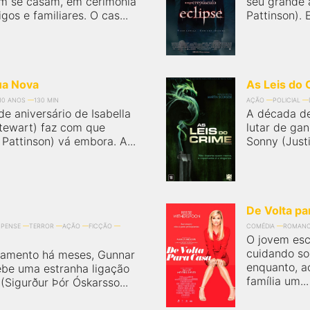
im se casam, em cerimônia
seu grande 
os e familiares. O cas...
Pattinson). 
ua Nova
As Leis do 
10 ANOS
130 MIN
AÇÃO
POLICIAL
e aniversário de Isabella
A década d
Stewart) faz com que
lutar de gan
Pattinson) vá embora. A...
Sonny (Justi
De Volta pa
PENSE
TERROR
AÇÃO
FICÇÃO
COMÉDIA
ROMAN
O jovem esc
cuidando so
namento há meses, Gunnar
enquanto, a
ebe uma estranha ligação
família um...
(Sigurður Þór Óskarsso...