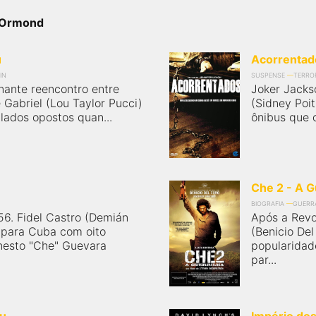
a Ormond
u
Acorrentad
IN
SUSPENSE
TERRO
nante reencontro entre
Joker Jacks
 Gabriel (Lou Taylor Pucci)
(Sidney Poit
 lados opostos quan...
ônibus que o
Che 2 - A G
BIOGRAFIA
GUERR
6. Fidel Castro (Demián
Após a Revo
o para Cuba com oito
(Benicio Del
rnesto "Che" Guevara
popularidade
par...