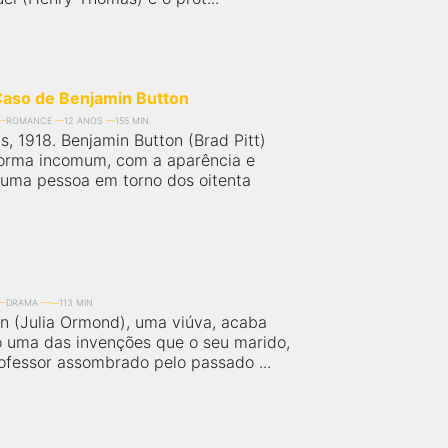
Caso de Benjamin Button
ROMANCE
12 ANOS
155 MIN
, 1918. Benjamin Button (Brad Pitt)
orma incomum, com a aparência e
uma pessoa em torno dos oitenta
DRAMA
113 MIN
n (Julia Ormond), uma viúva, acaba
 uma das invenções que o seu marido,
ofessor assombrado pelo passado ...