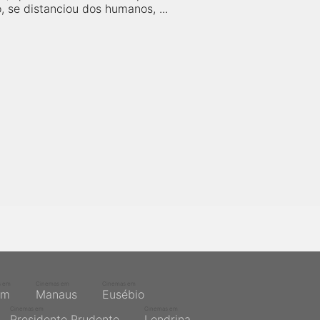
 se distanciou dos humanos, ...
s em
Cinemas em
Cinemas em
ém
Manaus
Eusébio
Cinemas em
Cinemas em
Presidente Prudente
Londrina