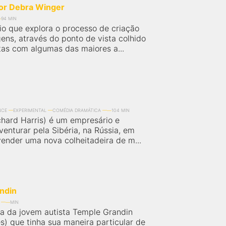
for Debra Winger
94 MIN
o que explora o processo de criação
ens, através do ponto de vista colhido
tas com algumas das maiores a...
NCE
EXPERIMENTAL
COMÉDIA DRAMÁTICA
104 MIN
chard Harris) é um empresário e
venturar pela Sibéria, na Rússia, em
vender uma nova colheitadeira de m...
ndin
MIN
ia da jovem autista Temple Grandin
s) que tinha sua maneira particular de