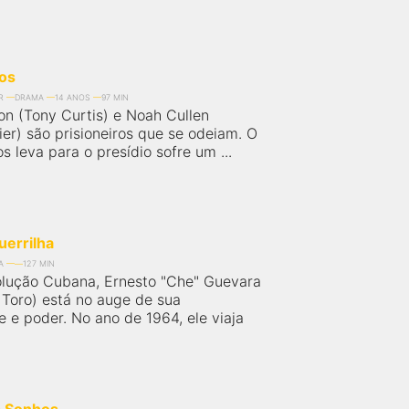
os
R
DRAMA
14 ANOS
97 MIN
on (Tony Curtis) e Noah Cullen
ier) são prisioneiros que se odeiam. O
s leva para o presídio sofre um ...
uerrilha
A
127 MIN
lução Cubana, Ernesto "Che" Guevara
 Toro) está no auge de sua
 e poder. No ano de 1964, ele viaja