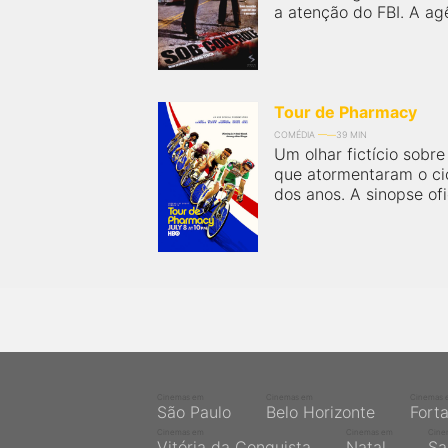
a atenção do FBI. A agê
Tour de Pharmacy
COMÉDIA
39 MIN
Um olhar fictício sobr
que atormentaram o cic
dos anos. A sinopse ofic
Cinemas em
Cinemas em
Cinemas 
São Paulo
Belo Horizonte
Fort
Cinemas em
Cinemas em
Cine
Vitória da Conquista
Natal
Sa