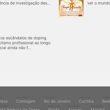
ncia de investigação des...
ver o mundo,
e os escândalos de doping
lismo profissional ao longo
ial ainda não f...
em
Cinemas em
Cinemas em
Cinemas em
Cinema
aleza
Contagem
Rio de Janeiro
Curitiba
Bel
mas em
Cinemas em
Cinemas em
Cinemas em
nta Bárbara Do Oeste
Recife
Aracaju
Marabá