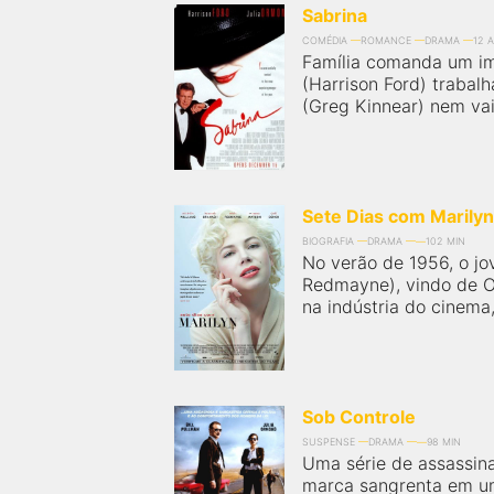
Sabrina
COMÉDIA
ROMANCE
DRAMA
12 
Família comanda um i
(Harrison Ford) trabal
(Greg Kinnear) nem vai 
Sete Dias com Marilyn
BIOGRAFIA
DRAMA
102 MIN
No verão de 1956, o jo
Redmayne), vindo de 
na indústria do cinema,
Sob Controle
SUSPENSE
DRAMA
98 MIN
Uma série de assassina
marca sangrenta em um