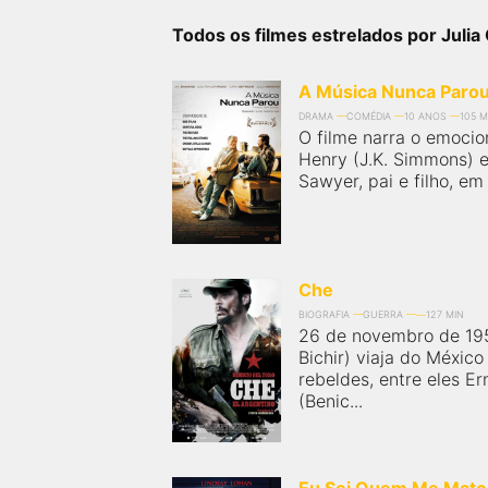
próximos a você ou a qualquer cidade em território
brasileiro. Você pode também acessar informações
Todos os filmes estrelados por Juli
sobre cinemas, horários, assistir aos trailers e muito
mais.
A Música Nunca Paro
DRAMA
COMÉDIA
10 ANOS
105 M
O filme narra o emocio
Henry (J.K. Simmons) e
Sawyer, pai e filho, em
Che
BIOGRAFIA
GUERRA
127 MIN
26 de novembro de 195
Bichir) viaja do Méxic
rebeldes, entre eles E
(Benic...