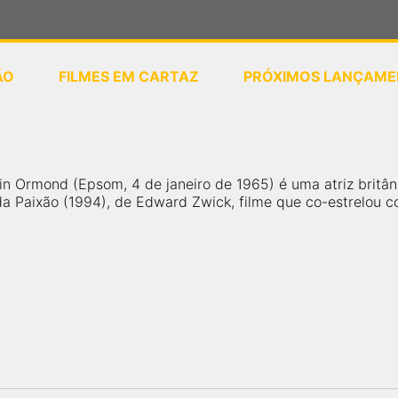
ÃO
FILMES EM CARTAZ
PRÓXIMOS LANÇAME
ou
selecione sua localização
rin Ormond (Epsom, 4 de janeiro de 1965) é uma atriz britâ
a Paixão (1994), de Edward Zwick, filme que co-estrelou c