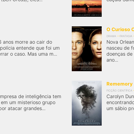
O Curioso 
DRAMA
FANTASIA
 anos morre ao cair do
Nova Orleans
polícia entende que foi um
nasceu de f
rrar o caso. Mas uma m...
doenças de 
ano...
Rememory
FICÇÃO CIENTÍFICA
mpresa de inteligência tem
Carolyn Dun
ar em um misterioso grupo
encontrando
por atacar grandes...
um sábio pr