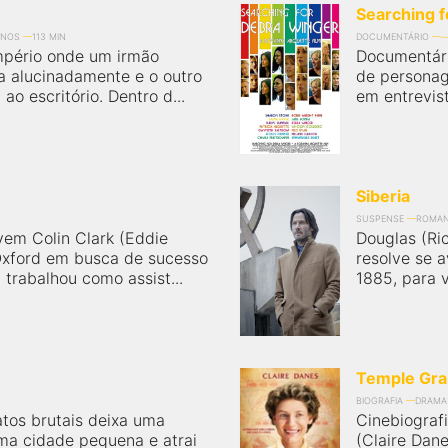
Searching 
ANOS
113 MIN
DOCUMENTÁRIO
mpério onde um irmão
Documentári
ha alucinadamente e o outro
de personag
ao escritório. Dentro d...
em entrevis
Siberia
SUSPENSE
ROMA
vem Colin Clark (Eddie
Douglas (Ri
Oxford em busca de sucesso
resolve se a
 trabalhou como assist...
1885, para 
Temple Gra
BIOGRAFIA
DRAMA
tos brutais deixa uma
Cinebiograf
a cidade pequena e atrai
(Claire Dane