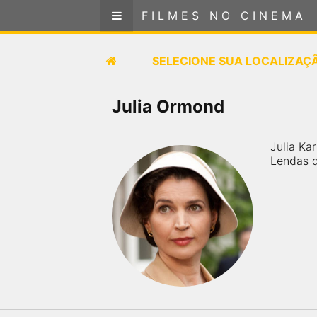
FILMES NO CINEMA
FILMES NO CINEMA
SELECIONE SUA LOCALIZAÇÃO
SELECIONE SUA LOCALIZAÇ
FILMES EM CARTAZ
Julia Ormond
PRÓXIMOS LANÇAMENTOS
Julia Ka
Lendas d
GÊNEROS
NOTÍCIAS
PÁGINA INICIAL
FilmesNoCinema.com.br
é o maior localizador de
filmes e sessões de cinema no Brasil. Através dele,
você pode encontrar os filmes no cinema mais