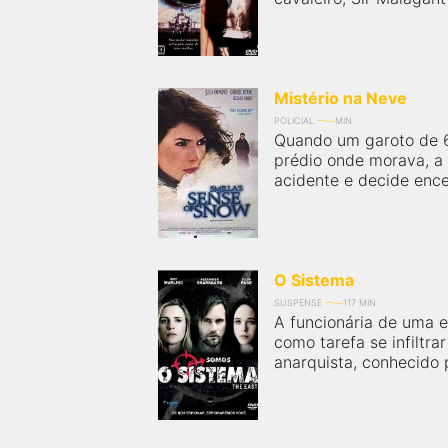
Mistério na Neve
POLICIAL
MIN
Quando um garoto de 6
prédio onde morava, a 
acidente e decide ence
O Sistema
SUSPENSE
117 MIN
A funcionária de uma e
como tarefa se infiltr
anarquista, conhecido 