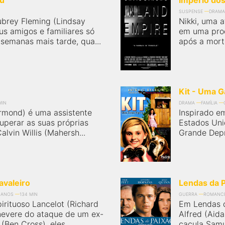
u
Império do
SUSPENSE
DRAMA
ubrey Fleming (Lindsay
Nikki, uma a
s amigos e familiares só
em uma prod
 semanas mais tarde, qua...
após a morte
Kit - Uma G
MIN
DRAMA
FAMÍLIA
Ormond) é uma assistente
Inspirado e
superar as suas próprias
Estados Uni
lvin Willis (Mahersh...
Grande Depre
avaleiro
Lendas da 
 ANOS
134 MIN
GUERRA
ROMANC
rituoso Lancelot (Richard
Em Lendas da
inevere do ataque de um ex-
Alfred (Aida
(Ben Cross), eles...
caçula Samu