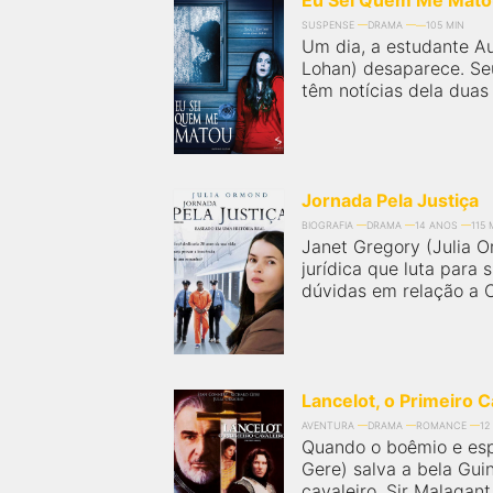
Eu Sei Quem Me Mato
SUSPENSE
DRAMA
105 MIN
Um dia, a estudante A
Lohan) desaparece. Seu
têm notícias dela duas
Jornada Pela Justiça
BIOGRAFIA
DRAMA
14 ANOS
115 
Janet Gregory (Julia 
jurídica que luta para 
dúvidas em relação a Ca
Lancelot, o Primeiro C
AVENTURA
DRAMA
ROMANCE
12
Quando o boêmio e espi
Gere) salva a bela Gu
cavaleiro, Sir Malagant 