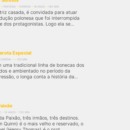
s Sonhos
FANTASIA
HORROR
16 ANOS
180 MIN
triz casada, é convidada para atuar
ução polonesa que foi interrompida
 dos protagonistas. Logo ela se...
arota Especial
COMÉDIA
105 MIN
m uma tradicional linha de bonecas dos
dos e ambientado no período da
ssão, o longa conta a história da...
Paixão
E
14 ANOS
133 MIN
 Paixão, três irmãos, três destinos.
n Quinn) é o mais velho e reservado, o
el (Henry Thomas) é o prot...