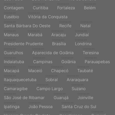
Cinemas em
Cinemas em
Cinemas em
Cinemas em
Contagem
Curitiba
Fortaleza
Belém
Cinemas em
Cinemas em
Eusébio
Vitória da Conquista
Cinemas em
Cinemas em
Cinemas em
Santa Bárbara Do Oeste
Recife
Natal
Cinemas em
Cinemas em
Cinemas em
Cinemas em
Manaus
Marabá
Aracaju
Jundiaí
Cinemas em
Cinemas em
Cinemas em
Presidente Prudente
Brasília
Londrina
Cinemas em
Cinemas em
Cinemas em
Guarulhos
Aparecida de Goiânia
Teresina
Cinemas em
Cinemas em
Cinemas em
Cinemas em
Indaiatuba
Campinas
Goiânia
Parauapebas
Cinemas em
Cinemas em
Cinemas em
Cinemas em
Macapá
Maceió
Chapecó
Taubaté
Cinemas em
Cinemas em
Cinemas em
Itaquaquecetuba
Sobral
Araraquara
Cinemas em
Cinemas em
Cinemas em
Camaragibe
Campo Largo
Suzano
Cinemas em
Cinemas em
Cinemas em
São José de Ribamar
Guarujá
Joinville
Cinemas em
Cinemas em
Cinemas em
Ipatinga
João Pessoa
Santa Cruz do Sul
Cinemas em
Cinemas em
Cinemas em