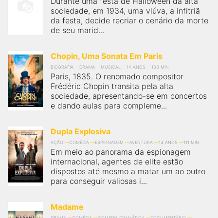
Durante uma festa de Halloween da alta
qualquer cidade em território brasileiro. Você pode também
acessar informações sobre cinemas, horários, assistir aos
sociedade, em 1934, uma viúva, a infitriã
trailers e muito mais.
da festa, decide recriar o cenário da morte
de seu marid...
Chopin, Uma Sonata Em Paris
BIOGRAFIA
DRAMA
MUSICAL
14 ANOS
133 MIN
Paris, 1835. O renomado compositor
Frédéric Chopin transita pela alta
sociedade, apresentando-se em concertos
e dando aulas para compleme...
Dupla Explosiva
AÇÃO
COMÉDIA
ESPIONAGEM
AVENTURA
14 ANOS
111 MIN
Em meio ao panorama da espionagem
internacional, agentes de elite estão
dispostos até mesmo a matar um ao outro
para conseguir valiosas i...
Madame
DRAMA
COMÉDIA
COMÉDIA DRAMÁTICA
DOCUMENTÁRIO