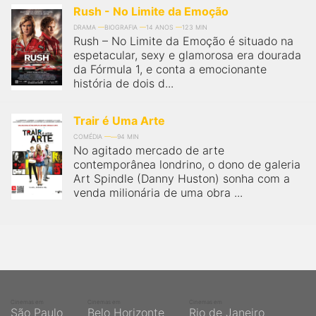
Rush - No Limite da Emoção
DRAMA
BIOGRAFIA
14 ANOS
123 MIN
Rush – No Limite da Emoção é situado na
espetacular, sexy e glamorosa era dourada
da Fórmula 1, e conta a emocionante
história de dois d...
Trair é Uma Arte
COMÉDIA
94 MIN
No agitado mercado de arte
contemporânea londrino, o dono de galeria
Art Spindle (Danny Huston) sonha com a
venda milionária de uma obra ...
Cinemas em
Cinemas em
Cinemas em
São Paulo
Belo Horizonte
Rio de Janeiro