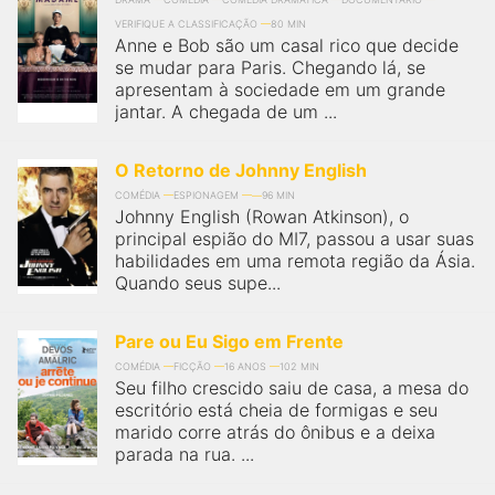
VERIFIQUE A CLASSIFICAÇÃO
80 MIN
Anne e Bob são um casal rico que decide
se mudar para Paris. Chegando lá, se
apresentam à sociedade em um grande
jantar. A chegada de um ...
O Retorno de Johnny English
COMÉDIA
ESPIONAGEM
96 MIN
Johnny English (Rowan Atkinson), o
principal espião do MI7, passou a usar suas
habilidades em uma remota região da Ásia.
Quando seus supe...
Pare ou Eu Sigo em Frente
COMÉDIA
FICÇÃO
16 ANOS
102 MIN
Seu filho crescido saiu de casa, a mesa do
escritório está cheia de formigas e seu
marido corre atrás do ônibus e a deixa
parada na rua. ...