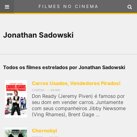
FILMES NO CINEMA
FILMES NO CINEMA
SELECIONE SUA LOCALIZAÇÃO
Jonathan Sadowski
ou
selecione sua localização
FILMES EM CARTAZ
PRÓXIMOS LANÇAMENTOS
Todos os filmes estrelados por Jonathan Sadowski
GÊNEROS
Carros Usados, Vendedores Pirados!
NOTÍCIAS
COMÉDIA
89 MIN
Don Ready (Jeremy Piven) é famoso por
seu dom em vender carros. Juntamente
PÁGINA INICIAL
com seus companheiros Jibby Newsome
(Ving Rhames), Brent Gage ...
FilmesNoCinema.com.br
é o maior localizador de filmes e
sessões de cinema no Brasil. Através dele, você pode
Chernobyl
encontrar os filmes no cinema mais próximos a você ou a