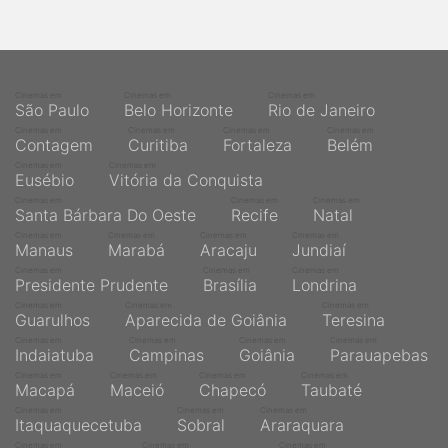
Cinemas em
Cinemas em
Cinemas em
São Paulo
Belo Horizonte
Rio de Janeiro
Cinemas em
Cinemas em
Cinemas em
Cinemas em
Contagem
Curitiba
Fortaleza
Belém
Cinemas em
Cinemas em
Eusébio
Vitória da Conquista
Cinemas em
Cinemas em
Cinemas em
Santa Bárbara Do Oeste
Recife
Natal
Cinemas em
Cinemas em
Cinemas em
Cinemas em
Manaus
Marabá
Aracaju
Jundiaí
Cinemas em
Cinemas em
Cinemas em
Presidente Prudente
Brasília
Londrina
Cinemas em
Cinemas em
Cinemas em
Guarulhos
Aparecida de Goiânia
Teresina
Cinemas em
Cinemas em
Cinemas em
Cinemas em
Indaiatuba
Campinas
Goiânia
Parauapebas
Cinemas em
Cinemas em
Cinemas em
Cinemas em
Macapá
Maceió
Chapecó
Taubaté
Cinemas em
Cinemas em
Cinemas em
Itaquaquecetuba
Sobral
Araraquara
Cinemas em
Cinemas em
Cinemas em