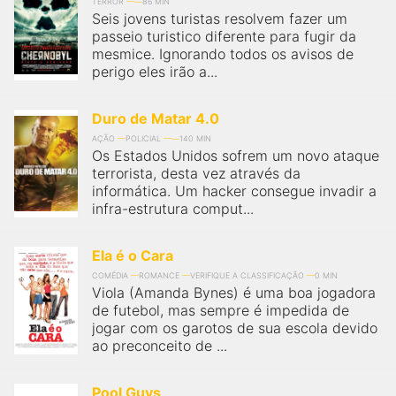
qualquer cidade em território brasileiro. Você pode também
TERROR
86 MIN
Seis jovens turistas resolvem fazer um
acessar informações sobre cinemas, horários, assistir aos
trailers e muito mais.
passeio turistico diferente para fugir da
mesmice. Ignorando todos os avisos de
perigo eles irão a...
Duro de Matar 4.0
AÇÃO
POLICIAL
140 MIN
Os Estados Unidos sofrem um novo ataque
terrorista, desta vez através da
informática. Um hacker consegue invadir a
infra-estrutura comput...
Ela é o Cara
COMÉDIA
ROMANCE
VERIFIQUE A CLASSIFICAÇÃO
0 MIN
Viola (Amanda Bynes) é uma boa jogadora
de futebol, mas sempre é impedida de
jogar com os garotos de sua escola devido
ao preconceito de ...
Pool Guys