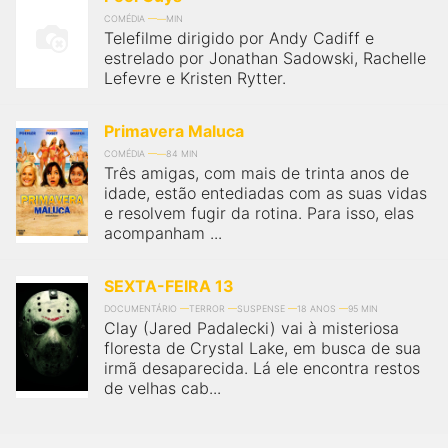
COMÉDIA
MIN
Telefilme dirigido por Andy Cadiff e
estrelado por Jonathan Sadowski, Rachelle
Lefevre e Kristen Rytter.
Primavera Maluca
COMÉDIA
84 MIN
Três amigas, com mais de trinta anos de
idade, estão entediadas com as suas vidas
e resolvem fugir da rotina. Para isso, elas
acompanham ...
SEXTA-FEIRA 13
DOCUMENTÁRIO
TERROR
SUSPENSE
18 ANOS
95 MIN
Clay (Jared Padalecki) vai à misteriosa
floresta de Crystal Lake, em busca de sua
irmã desaparecida. Lá ele encontra restos
de velhas cab...