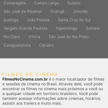
Camaragibe
Campo Largo
Suzano
Cinemas em
Cinemas em
Cinemas em
São José de Ribamar
Guarujá
Joinville
Cinemas em
Cinemas em
Cinemas em
Ipatinga
João Pessoa
Santa Cruz do Sul
Cinemas em
Cinemas em
Cinemas em
Vargem Grande Paulista
Itapetininga
Sumaré
Cinemas em
Cinemas em
Cinemas em
Rio Claro
Vitória
São José do Rio Preto
Cinemas em
Cinemas em
Caraguatatuba
Caruaru
FILMES NO CINEMA
FilmesNoCinema.com.br
é o maior localizador de filmes
e sessões de cinema no Brasil. Através dele, você pode
encontrar os filmes no cinema mais próximos a você ou
a qualquer cidade em território brasileiro. Você pode
também acessar informações sobre cinemas, horários,
assistir aos trailers e muito mais.