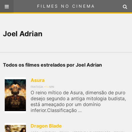
FILMES NO CINEMA
FILMES NO CINEMA
SELECIONE SUA LOCALIZAÇÃO
Joel Adrian
ou
selecione sua localização
FILMES EM CARTAZ
PRÓXIMOS LANÇAMENTOS
Todos os filmes estrelados por Joel Adrian
GÊNEROS
Asura
NOTÍCIAS
FANTASIA
MIN
O reino mítico de Asura, dimensão de puro
desejo segundo a antiga mitologia budista,
PÁGINA INICIAL
está ameaçado por um domínio
inferior.Classificação ...
FilmesNoCinema.com.br
é o maior localizador de filmes e
sessões de cinema no Brasil. Através dele, você pode
Dragon Blade
encontrar os filmes no cinema mais próximos a você ou a