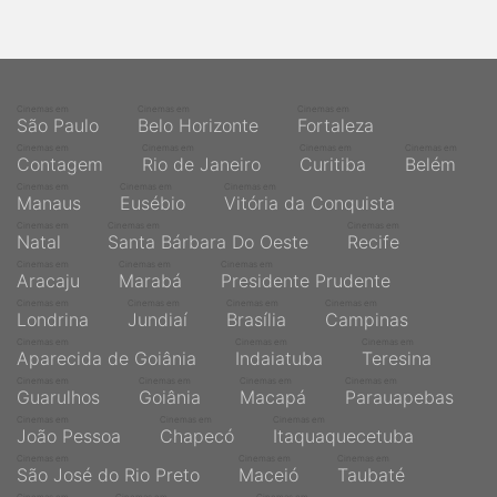
Cinemas em
Cinemas em
Cinemas em
São Paulo
Belo Horizonte
Fortaleza
Cinemas em
Cinemas em
Cinemas em
Cinemas em
Contagem
Rio de Janeiro
Curitiba
Belém
Cinemas em
Cinemas em
Cinemas em
Manaus
Eusébio
Vitória da Conquista
Cinemas em
Cinemas em
Cinemas em
Natal
Santa Bárbara Do Oeste
Recife
Cinemas em
Cinemas em
Cinemas em
Aracaju
Marabá
Presidente Prudente
Cinemas em
Cinemas em
Cinemas em
Cinemas em
Londrina
Jundiaí
Brasília
Campinas
Cinemas em
Cinemas em
Cinemas em
Aparecida de Goiânia
Indaiatuba
Teresina
Cinemas em
Cinemas em
Cinemas em
Cinemas em
Guarulhos
Goiânia
Macapá
Parauapebas
Cinemas em
Cinemas em
Cinemas em
João Pessoa
Chapecó
Itaquaquecetuba
Cinemas em
Cinemas em
Cinemas em
São José do Rio Preto
Maceió
Taubaté