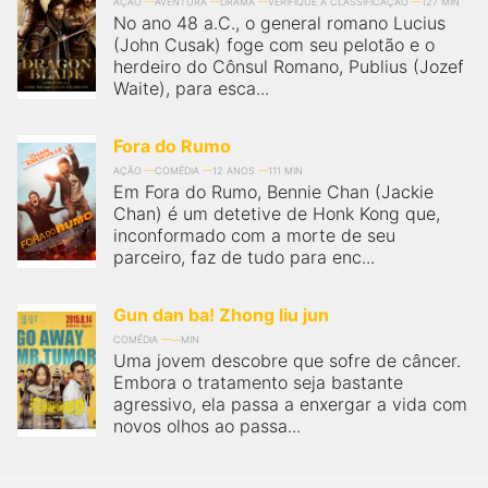
qualquer cidade em território brasileiro. Você pode também
AÇÃO
AVENTURA
DRAMA
VERIFIQUE A CLASSIFICAÇÃO
127 MIN
No ano 48 a.C., o general romano Lucius
acessar informações sobre cinemas, horários, assistir aos
trailers e muito mais.
(John Cusak) foge com seu pelotão e o
herdeiro do Cônsul Romano, Publius (Jozef
Waite), para esca...
Fora do Rumo
AÇÃO
COMÉDIA
12 ANOS
111 MIN
Em Fora do Rumo, Bennie Chan (Jackie
Chan) é um detetive de Honk Kong que,
inconformado com a morte de seu
parceiro, faz de tudo para enc...
Gun dan ba! Zhong liu jun
COMÉDIA
MIN
Uma jovem descobre que sofre de câncer.
Embora o tratamento seja bastante
agressivo, ela passa a enxergar a vida com
novos olhos ao passa...