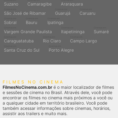
Cinemas em
Cinemas em
Cinemas em
Suzano
Camaragibe
Araraquara
Cinemas em
Cinemas em
Cinemas em
São José de Ribamar
Guarujá
Caruaru
Cinemas em
Cinemas em
Cinemas em
Sobral
Bauru
Ipatinga
Cinemas em
Cinemas em
Cinemas em
Vargem Grande Paulista
Itapetininga
Sumaré
Cinemas em
Cinemas em
Cinemas em
Caraguatatuba
Rio Claro
Campo Largo
Cinemas em
Cinemas em
Santa Cruz do Sul
Porto Alegre
FILMES NO CINEMA
FilmesNoCinema.com.br
é o maior localizador de filmes
e sessões de cinema no Brasil. Através dele, você pode
encontrar os filmes no cinema mais próximos a você ou
a qualquer cidade em território brasileiro. Você pode
também acessar informações sobre cinemas, horários,
assistir aos trailers e muito mais.