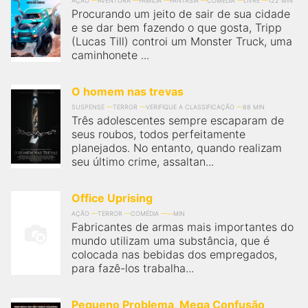
AÇÃO
AVENTURA
FAMÍLIA
FANTASIA
COMÉDIA
LIVRE
122 MIN
Procurando um jeito de sair de sua cidade
e se dar bem fazendo o que gosta, Tripp
(Lucas Till) controi um Monster Truck, uma
caminhonete ...
O homem nas trevas
SUSPENSE
TERROR
VERIFIQUE A CLASSIFICAÇÃO
88 MIN
Três adolescentes sempre escaparam de
seus roubos, todos perfeitamente
planejados. No entanto, quando realizam
seu último crime, assaltan...
Office Uprising
AÇÃO
TERROR
COMÉDIA
MIN
Fabricantes de armas mais importantes do
mundo utilizam uma substância, que é
colocada nas bebidas dos empregados,
para fazê-los trabalha...
Pequeno Problema, Mega Confusão