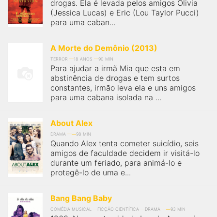
qualquer cidade em território brasileiro. Você pode também
drogas. Ela é levada pelos amigos Olivia
acessar informações sobre cinemas, horários, assistir aos
(Jessica Lucas) e Eric (Lou Taylor Pucci)
trailers e muito mais.
para uma caban...
A Morte do Demônio (2013)
TERROR
18 ANOS
90 MIN
Para ajudar a irmã Mia que esta em
abstinência de drogas e tem surtos
constantes, irmão leva ela e uns amigos
para uma cabana isolada na ...
About Alex
DRAMA
98 MIN
Quando Alex tenta cometer suicídio, seis
amigos de faculdade decidem ir visitá-lo
durante um feriado, para animá-lo e
protegê-lo de uma e...
Bang Bang Baby
COMÉDIA MUSICAL
FICÇÃO CIENTÍFICA
DRAMA
93 MIN