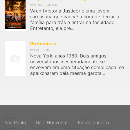
COMÉDIA
86 MIN
Wren (Victoria Justice) é uma jovem
sarcástica que não vê a hora de deixar a
família para trás e entrar na faculdade.
Entretanto, ela pre...
Pretenders
DRAMA
MIN
Nova York, anos 1980. Dois amigos
universitários inesperadamente se
envolvem em uma situação complicada: se
apaixonaram pela mesma garota...
Cinemas em
Cinemas em
Cinemas em
São Paulo
Belo Horizonte
Rio de Janeiro
Cinemas em
Cinemas em
Cinemas em
Cinemas em