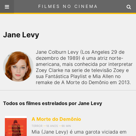
FILMES NO CINEMA
FILMES NO CINEMA
SELECIONE SUA LOCALIZAÇÃO
Jane Levy
ou
selecione sua localização
FILMES EM CARTAZ
Jane Colburn Levy (Los Angeles 29 de
PRÓXIMOS LANÇAMENTOS
dezembro de 1989) é uma atriz norte-
americana, mais conhecida por interpretar
Zoey Clarke na serie de televisão Zoey e
GÊNEROS
sua Fantástica Playlist e Mia Allen no
remake de A Morte do Demônio em 2013.
NOTÍCIAS
Todos os filmes estrelados por Jane Levy
PÁGINA INICIAL
A Morte do Demônio
FilmesNoCinema.com.br
é o maior localizador de filmes e
sessões de cinema no Brasil. Através dele, você pode
TERROR
18 ANOS
90 MIN
encontrar os filmes no cinema mais próximos a você ou a
Mia (Jane Levy) é uma garota viciada em