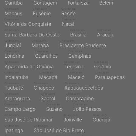
Curitiba
Contagem
Fortaleza
Belém
Cinemas em
Cinemas em
Cinemas em
Manaus
Eusébio
Recife
Cinemas em
Cinemas em
Vitória da Conquista
Natal
Cinemas em
Cinemas em
Cinemas em
Santa Bárbara Do Oeste
Brasília
Aracaju
Cinemas em
Cinemas em
Cinemas em
Jundiaí
Marabá
Presidente Prudente
Cinemas em
Cinemas em
Cinemas em
Londrina
Guarulhos
Campinas
Cinemas em
Cinemas em
Cinemas em
Aparecida de Goiânia
Teresina
Goiânia
Cinemas em
Cinemas em
Cinemas em
Cinemas em
Indaiatuba
Macapá
Maceió
Parauapebas
Cinemas em
Cinemas em
Cinemas em
Taubaté
Chapecó
Itaquaquecetuba
Cinemas em
Cinemas em
Cinemas em
Araraquara
Sobral
Camaragibe
Cinemas em
Cinemas em
Cinemas em
Campo Largo
Suzano
João Pessoa
Cinemas em
Cinemas em
Cinemas em
São José de Ribamar
Joinville
Guarujá
Cinemas em
Cinemas em
Ipatinga
São José do Rio Preto