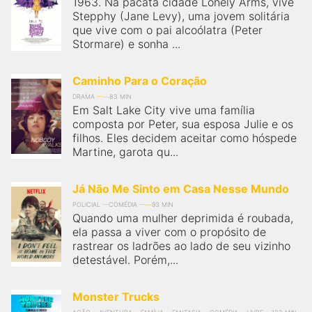
1963. Na pacata cidade Lonely Arms, vive
Stepphy (Jane Levy), uma jovem solitária
que vive com o pai alcoólatra (Peter
Stormare) e sonha ...
Caminho Para o Coração
DRAMA
83 MIN
Em Salt Lake City vive uma família
composta por Peter, sua esposa Julie e os
filhos. Eles decidem aceitar como hóspede
Martine, garota qu...
Já Não Me Sinto em Casa Nesse Mundo
POLICIAL
COMÉDIA
93 MIN
Quando uma mulher deprimida é roubada,
ela passa a viver com o propósito de
rastrear os ladrões ao lado de seu vizinho
detestável. Porém,...
Monster Trucks