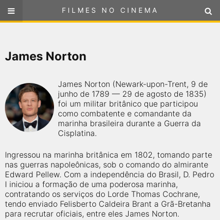
FILMES NO CINEMA
FILMES NO CINEMA
SELECIONE SUA LOCALIZAÇÃO
James Norton
ou
selecione sua localização
FILMES EM CARTAZ
James Norton (Newark-upon-Trent, 9 de
PRÓXIMOS LANÇAMENTOS
junho de 1789 — 29 de agosto de 1835)
foi um militar britânico que participou
como combatente e comandante da
GÊNEROS
marinha brasileira durante a Guerra da
Cisplatina.
NOTÍCIAS
Ingressou na marinha britânica em 1802, tomando parte
nas guerras napoleônicas, sob o comando do almirante
PÁGINA INICIAL
Edward Pellew. Com a independência do Brasil, D. Pedro
I iniciou a formação de uma poderosa marinha,
contratando os serviços do Lorde Thomas Cochrane,
FilmesNoCinema.com.br
é o maior localizador de filmes e
tendo enviado Felisberto Caldeira Brant a Grã-Bretanha
sessões de cinema no Brasil. Através dele, você pode
encontrar os filmes no cinema mais próximos a você ou a
para recrutar oficiais, entre eles James Norton.