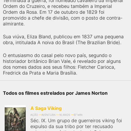
Terminada a guerra, foi nomeado cavaleiro da Imperial
Ordem do Cruzeiro, e recebeu também a Imperial
Ordem da Rosa. Em 17 de outubro de 1829 foi
promovido a chefe de divisão, com o posto de contra-
almirante.
Sua viúva, Eliza Bland, publicou em 1837 uma pequena
obra, intitulada A noiva do Brasil (The Brazilian Bride).
O entusiasmo do casal pelo novo país, segundo o
historiador britânico Brian Vale, é revelado por alguns
dos nomes dados aos seus filhos: Fletcher Carioca,
Fredrick da Prata e Maria Brasília.
Todos os filmes estrelados por James Norton
A Saga Viking
AÇÃO
AVENTURA
16 ANOS
97 MIN
Séc. IX. Um grupo de guerreiros viking foi
expulso da sua tribo por ter recusado