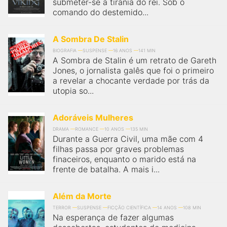
submeter-se à tirania do rei. Sob o
comando do destemido...
A Sombra De Stalin
BIOGRAFIA
SUSPENSE
16 ANOS
141 MIN
A Sombra de Stalin é um retrato de Gareth
Jones, o jornalista galês que foi o primeiro
a revelar a chocante verdade por trás da
utopia so...
Adoráveis Mulheres
DRAMA
ROMANCE
10 ANOS
135 MIN
Durante a Guerra Civil, uma mãe com 4
filhas passa por graves problemas
finaceiros, enquanto o marido está na
frente de batalha. A mais i...
Além da Morte
TERROR
SUSPENSE
FICÇÃO CIENTÍFICA
14 ANOS
108 MIN
Na esperança de fazer algumas