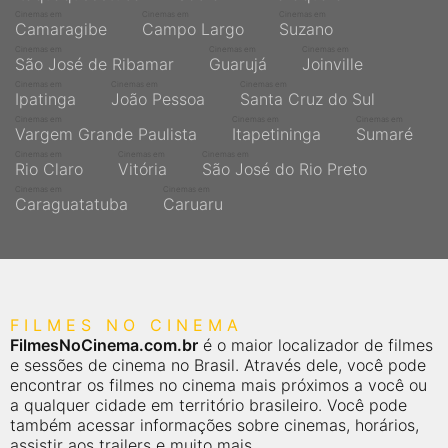
Cinemas em
Cinemas em
Cinemas em
Camaragibe
Campo Largo
Suzano
Cinemas em
Cinemas em
Cinemas em
São José de Ribamar
Guarujá
Joinville
Cinemas em
Cinemas em
Cinemas em
Ipatinga
João Pessoa
Santa Cruz do Sul
Cinemas em
Cinemas em
Cinemas em
Vargem Grande Paulista
Itapetininga
Sumaré
Cinemas em
Cinemas em
Cinemas em
Rio Claro
Vitória
São José do Rio Preto
Cinemas em
Cinemas em
Caraguatatuba
Caruaru
FILMES NO CINEMA
FilmesNoCinema.com.br
é o maior localizador de filmes
e sessões de cinema no Brasil. Através dele, você pode
encontrar os filmes no cinema mais próximos a você ou
a qualquer cidade em território brasileiro. Você pode
também acessar informações sobre cinemas, horários,
assistir aos trailers e muito mais.