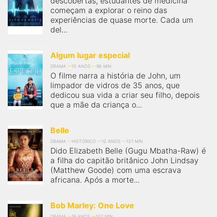
descobertas, estudantes de medicina
começam a explorar o reino das
experiências de quase morte. Cada um
del...
Algum lugar especial
DRAMA
10 ANOS
98 MIN
O filme narra a história de John, um
limpador de vidros de 35 anos, que
dedicou sua vida a criar seu filho, depois
que a mãe da criança o...
Belle
DRAMA
HISTÓRICO
12 ANOS
121 MIN
Dido Elizabeth Belle (Gugu Mbatha-Raw) é
a filha do capitão britânico John Lindsay
(Matthew Goode) com uma escrava
africana. Após a morte...
Bob Marley: One Love
DRAMA
16 ANOS
107 MIN