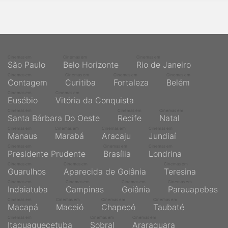
Cinemas em
Cinemas em
Cinemas em
São Paulo
Belo Horizonte
Rio de Janeiro
Cinemas em
Cinemas em
Cinemas em
Cinemas em
Contagem
Curitiba
Fortaleza
Belém
Cinemas em
Cinemas em
Eusébio
Vitória da Conquista
Cinemas em
Cinemas em
Cinemas em
Santa Bárbara Do Oeste
Recife
Natal
Cinemas em
Cinemas em
Cinemas em
Cinemas em
Manaus
Marabá
Aracaju
Jundiaí
Cinemas em
Cinemas em
Cinemas em
Presidente Prudente
Brasília
Londrina
Cinemas em
Cinemas em
Cinemas em
Guarulhos
Aparecida de Goiânia
Teresina
Cinemas em
Cinemas em
Cinemas em
Cinemas em
Indaiatuba
Campinas
Goiânia
Parauapebas
Cinemas em
Cinemas em
Cinemas em
Cinemas em
Macapá
Maceió
Chapecó
Taubaté
Cinemas em
Cinemas em
Cinemas em
Itaquaquecetuba
Sobral
Araraquara