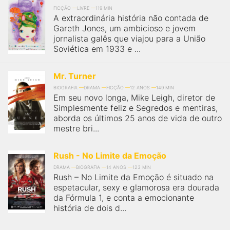
FICÇÃO
LIVRE
119 MIN
A extraordinária história não contada de
Gareth Jones, um ambicioso e jovem
jornalista galês que viajou para a União
Soviética em 1933 e ...
Mr. Turner
BIOGRAFIA
DRAMA
FICÇÃO
12 ANOS
149 MIN
Em seu novo longa, Mike Leigh, diretor de
Simplesmente feliz e Segredos e mentiras,
aborda os últimos 25 anos de vida de outro
mestre bri...
Rush - No Limite da Emoção
DRAMA
BIOGRAFIA
14 ANOS
123 MIN
Rush – No Limite da Emoção é situado na
espetacular, sexy e glamorosa era dourada
da Fórmula 1, e conta a emocionante
história de dois d...