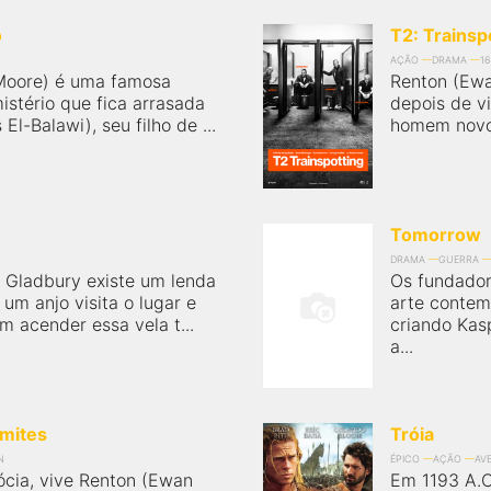
o
T2: Trainsp
AÇÃO
DRAMA
1
Moore) é uma famosa
Renton (Ewa
mistério que fica arrasada
depois de vi
l-Balawi), seu filho de ...
homem novo,
e
Tomorrow
DRAMA
GUERRA
 Gladbury existe um lenda
Os fundador
um anjo visita o lugar e
arte contem
 acender essa vela t...
criando Kasp
a...
imites
Tróia
N
ÉPICO
AÇÃO
AV
cia, vive Renton (Ewan
Em 1193 A.C