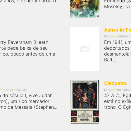
 anos, o general bárbaro...
Edmundo (Sk
Moseley) são
Ashes In T
DRAMA
GUERRA
rry Faversham (Heath
Em 1941, um 
te pede baixa de seu
deportados 
ânico, pouco antes de uma
desmantelam
Bált...
Cleópatra
14 ANOS
123 MIN
DRAMA
HISTÓRIC
 do século I, vive Judah
47 A.C., Egi
ton), um rico mercador
está no exíl
rno de Messala (Stephen...
trono. O Egi