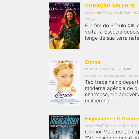
CORAÇÃO VALENTE
AÇÃO
HISTÓRICO
AVENTURA
BI
177 MIN
É o fim do Século XIII,
voltar à Escócia depoi
longe de sua terra natal
Emma
COMÉDIA DRAMÁTICA
ROMANCE
C
VERIFIQUE A CLASSIFICAÇÃO
125 MI
Teo trabalha no depar
moderna agência de pub
charmoso, ele aprovei
mulhereng...
Highlander - O Guerre
AÇÃO
FANTASIA
14 ANOS
111 MI
Connor MacLeod, um gu
XVI, descobre que é im