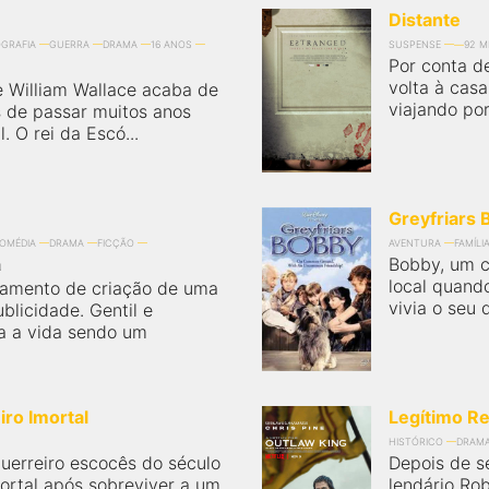
Distante
OGRAFIA
GUERRA
DRAMA
16 ANOS
SUSPENSE
92 M
Por conta d
volta à casa
 e William Wallace acaba de
viajando por
s de passar muitos anos
. O rei da Escó...
Greyfriars
OMÉDIA
DRAMA
FICÇÃO
AVENTURA
FAMÍLI
Bobby, um c
N
local quand
tamento de criação de uma
vivia o seu 
licidade. Gentil e
ta a vida sendo um
iro Imortal
Legítimo Re
N
HISTÓRICO
DRAM
erreiro escocês do século
Depois de s
ortal após sobreviver a um
lendário Rob