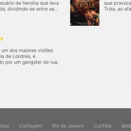
suário de heroína que leva
que provoca
, dividindo-se entre se...
Tróia, ao af
ay
 um dos maiores violões
ia de Londres, é
do por um gangster de rua,
em
Cinemas em
Cinemas em
Cinemas em
Cinema
aleza
Contagem
Rio de Janeiro
Curitiba
Bel