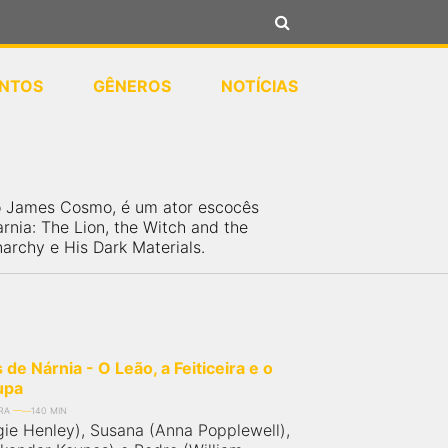
NTOS
GÊNEROS
NOTÍCIAS
o James Cosmo, é um ator escocês
rnia: The Lion, the Witch and the
rchy e His Dark Materials.
de Nárnia - O Leão, a Feiticeira e o
upa
RA
140 MIN
gie Henley), Susana (Anna Popplewell),