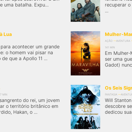
e uma batalha. Expu...
recuperar o
...
à Lua
Mulher-Mar
AÇÃO
AVENTURA
á para acontecer um grande
141 MIN
e: o homem vai pisar na
Em Mulher-M
 de que a Apollo 11 ...
ser uma guer
Gadot) nunca
s
Os Seis Sig
7 MIN
FANTASIA
AVENTU
sangrento do rei, um jovem
Will Stanto
r o território britânico em
descobre se
ido, Hakan, o ...
dedicou suas