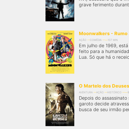
grave ferimento durant
Moonwalkers - Rumo 
AÇÃO
COMÉDIA
107 MIN
Em julho de 1969, est
feito para a humanidad
Lua. Só que há o receio
O Martelo dos Deuse
AVENTURA
AÇÃO
HISTÓRICO
9
Depois do assassinato 
garoto decide atravessa
busca de seu irmão perd