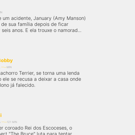
IN
e um acidente, January (Amy Manson)
 de sua família depois de ficar
 seis anos. E ela trouxe o namorad...
 Bobby
A
MIN
achorro Terrier, se torna uma lenda
o ele se recusa a deixar a casa onde
dono já falecido.
i
A
121 MIN
er coroado Rei dos Escoceses, o
ert "The Bruce" luta para tentar