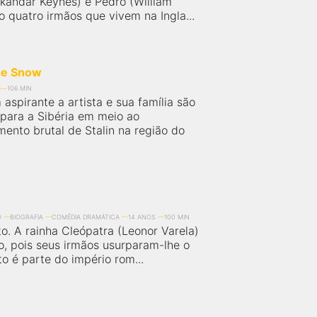
andar Keynes) e Pedro (William
 quatro irmãos que vivem na Ingla...
he Snow
106 MIN
aspirante a artista e sua família são
para a Sibéria em meio ao
ento brutal de Stalin na região do
O
BIOGRAFIA
COMÉDIA DRAMÁTICA
14 ANOS
100 MIN
to. A rainha Cleópatra (Leonor Varela)
io, pois seus irmãos usurparam-lhe o
to é parte do império rom...