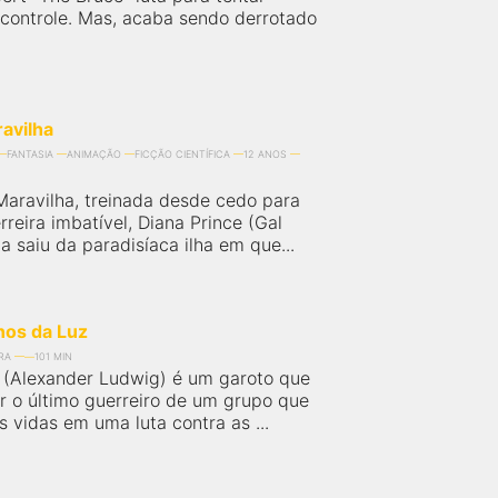
 controle. Mas, acaba sendo derrotado
avilha
FANTASIA
ANIMAÇÃO
FICÇÃO CIENTÍFICA
12 ANOS
aravilha, treinada desde cedo para
reira imbatível, Diana Prince (Gal
 saiu da paradisíaca ilha em que...
nos da Luz
RA
101 MIN
n (Alexander Ludwig) é um garoto que
r o último guerreiro de um grupo que
 vidas em uma luta contra as ...