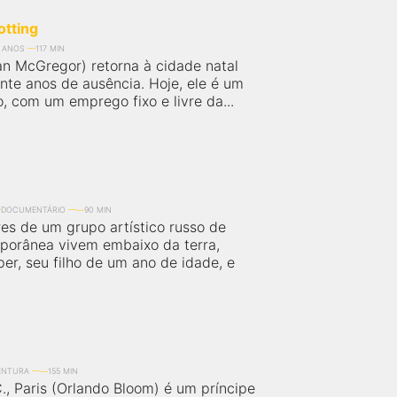
otting
6 ANOS
117 MIN
n McGregor) retorna à cidade natal
nte anos de ausência. Hoje, ele é um
 com um emprego fixo e livre da...
DOCUMENTÁRIO
90 MIN
es de um grupo artístico russo de
porânea vivem embaixo da terra,
er, seu filho de um ano de idade, e
ENTURA
155 MIN
., Paris (Orlando Bloom) é um príncipe