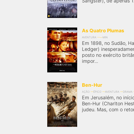
Sangster), de apenas 12
próximos a você ou a qualquer cidade em território
brasileiro. Você pode também acessar informações
sobre cinemas, horários, assistir aos trailers e muito
mais.
As Quatro Plumas
AVENTURA
MIN
Em 1898, no Sudão, Ha
Ledger) inesperadamen
posto no exército brit
impor...
Ben-Hur
AÇÃO
ÉPICO
AVENTURA
DRAMA
Em Jerusalém, no início
Ben-Hur (Charlton Hes
judeu. Mas, com o reto