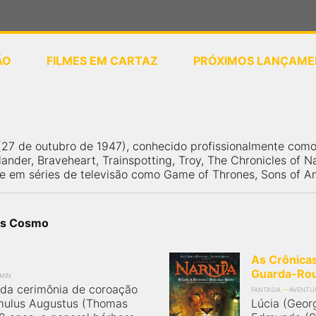
ÃO
FILMES EM CARTAZ
PRÓXIMOS LANÇAME
ou
selecione sua localização
7 de outubro de 1947), conhecido profissionalmente com
ander, Braveheart, Trainspotting, Troy, The Chronicles of Na
em séries de televisão como Game of Thrones, Sons of Ana
mes Cosmo
As Crônicas 
Guarda-Ro
 MIN
 da cerimônia de coroação
FANTASIA
AVENTU
mulus Augustus (Thomas
Lúcia (Geor