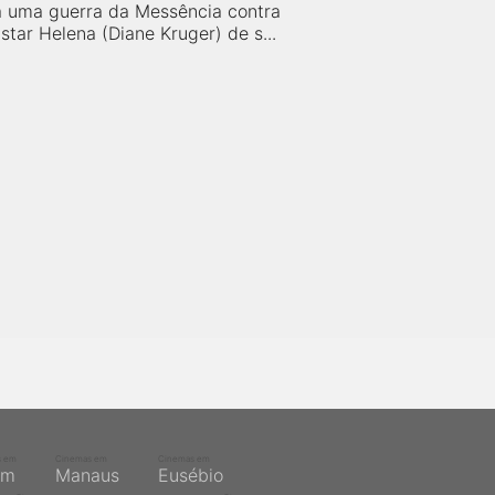
 uma guerra da Messência contra
astar Helena (Diane Kruger) de s...
s em
Cinemas em
Cinemas em
ém
Manaus
Eusébio