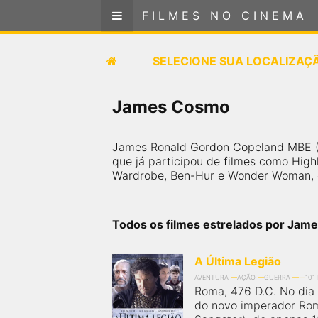
FILMES NO CINEMA
FILMES NO CINEMA
SELECIONE SUA LOCALIZAÇÃO
SELECIONE SUA LOCALIZAÇ
FILMES EM CARTAZ
James Cosmo
PRÓXIMOS LANÇAMENTOS
James Ronald Gordon Copeland MBE (2
que já participou de filmes como Highl
GÊNEROS
Wardrobe, Ben-Hur e Wonder Woman, e 
NOTÍCIAS
Todos os filmes estrelados por Ja
PÁGINA INICIAL
A Última Legião
AVENTURA
AÇÃO
GUERRA
101
FilmesNoCinema.com.br
é o maior localizador de
Roma, 476 D.C. No dia
filmes e sessões de cinema no Brasil. Através dele,
do novo imperador Ro
você pode encontrar os filmes no cinema mais