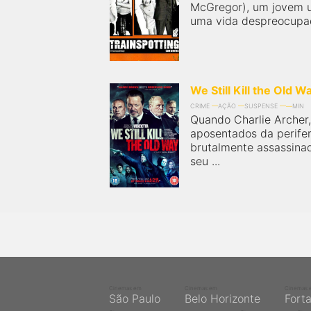
McGregor), um jovem u
uma vida despreocupada
We Still Kill the Old W
CRIME
AÇÃO
SUSPENSE
MIN
Quando Charlie Archer,
aposentados da perifer
brutalmente assassina
seu ...
Cinemas em
Cinemas em
Cinemas 
São Paulo
Belo Horizonte
Fort