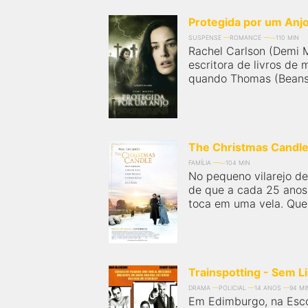
Protegida por um Anj
SUSPENSE
ROMANCE
110 MIN
Rachel Carlson (Demi 
escritora de livros de 
quando Thomas (Beans E
The Christmas Candl
FAMÍLIA
104 MIN
No pequeno vilarejo de
de que a cada 25 anos 
toca em uma vela. Quem
Trainspotting - Sem L
DRAMA
POLICIAL
14 ANOS
94 MI
Em Edimburgo, na Escó