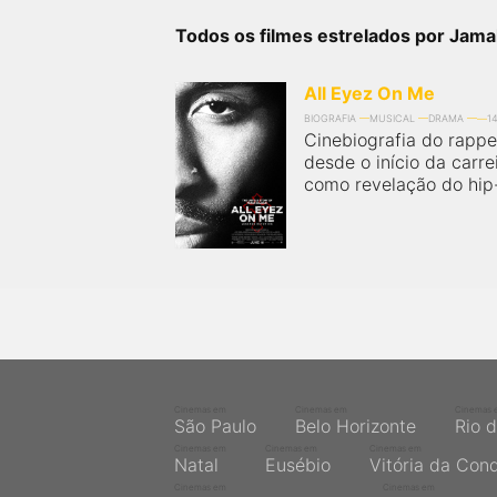
próximos a você ou a qualquer cidade em território
brasileiro. Você pode também acessar informações
Todos os filmes estrelados por Jama
sobre cinemas, horários, assistir aos trailers e muito
mais.
All Eyez On Me
BIOGRAFIA
MUSICAL
DRAMA
1
Cinebiografia do rapp
desde o início da carre
como revelação do hip-h
Cinemas em
Cinemas em
Cinemas 
São Paulo
Belo Horizonte
Rio 
Cinemas em
Cinemas em
Cinemas em
Natal
Eusébio
Vitória da Con
Cinemas em
Cinemas em