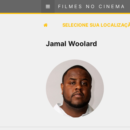
FILMES NO CINEMA
FILMES NO CINEMA
SELECIONE SUA LOCALIZAÇÃO
SELECIONE SUA LOCALIZAÇ
FILMES EM CARTAZ
Jamal Woolard
PRÓXIMOS LANÇAMENTOS
GÊNEROS
NOTÍCIAS
PÁGINA INICIAL
FilmesNoCinema.com.br
é o maior localizador de
filmes e sessões de cinema no Brasil. Através dele,
você pode encontrar os filmes no cinema mais