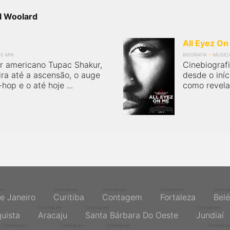
l Woolard
All Eyez On
40 MIN
BIOGRAFIA
MUSIC
er americano Tupac Shakur,
Cinebiograf
ira até a ascensão, o auge
desde o iníc
op e o até hoje ...
como revelaç
em
Cinemas em
Cinemas em
Cinemas em
Cinema
de Janeiro
Curitiba
Contagem
Fortaleza
Bel
Cinemas em
Cinemas em
Cinemas em
quista
Aracaju
Santa Bárbara Do Oeste
Jundiaí
Cinemas em
Cinemas em
Cinemas em
Cinemas e