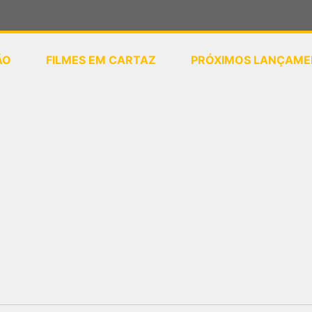
ÃO
FILMES EM CARTAZ
PRÓXIMOS LANÇAME
ou
selecione sua localização