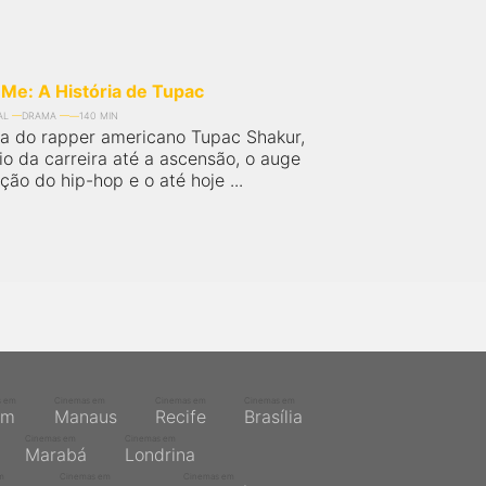
 Me: A História de Tupac
AL
DRAMA
140 MIN
ia do rapper americano Tupac Shakur,
io da carreira até a ascensão, o auge
ão do hip-hop e o até hoje ...
s em
Cinemas em
Cinemas em
Cinemas em
ém
Manaus
Recife
Brasília
Cinemas em
Cinemas em
Marabá
Londrina
m
Cinemas em
Cinemas em