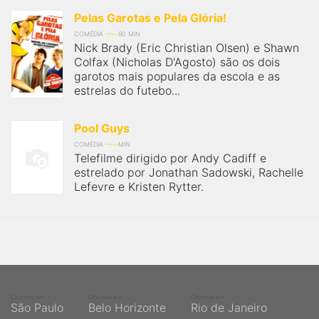
Pelas Garotas e Pela Glória!
COMÉDIA
90 MIN
Nick Brady (Eric Christian Olsen) e Shawn
Colfax (Nicholas D'Agosto) são os dois
garotos mais populares da escola e as
estrelas do futebo...
Pool Guys
COMÉDIA
MIN
Telefilme dirigido por Andy Cadiff e
estrelado por Jonathan Sadowski, Rachelle
Lefevre e Kristen Rytter.
Cinemas em
Cinemas em
Cinemas em
São Paulo
Belo Horizonte
Rio de Janeiro