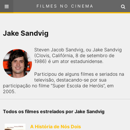
FILMES NO CINEMA
FILMES NO CINEMA
SELECIONE SUA LOCALIZAÇÃO
Jake Sandvig
ou
selecione sua localização
FILMES EM CARTAZ
Steven Jacob Sandvig, ou Jake Sandvig
PRÓXIMOS LANÇAMENTOS
(Clovis, Califórnia, 8 de setembro de
1986) é um ator estadunidense.
GÊNEROS
Participou de alguns filmes e seriados na
televisão, destacando-se por sua
NOTÍCIAS
participação no filme “Super Escola de Heróis”, em
2005.
PÁGINA INICIAL
Todos os filmes estrelados por Jake Sandvig
FilmesNoCinema.com.br
é o maior localizador de filmes e
sessões de cinema no Brasil. Através dele, você pode
encontrar os filmes no cinema mais próximos a você ou a
A História de Nós Dois