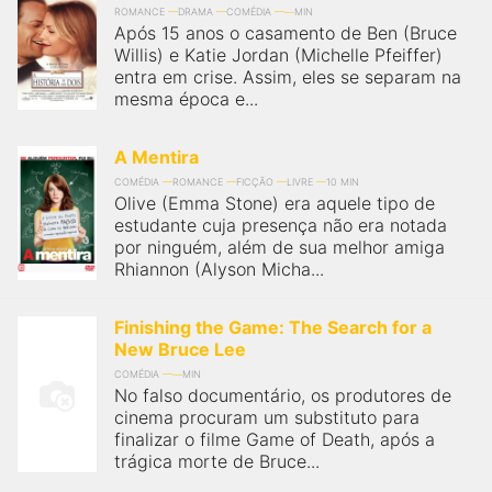
qualquer cidade em território brasileiro. Você pode também
ROMANCE
DRAMA
COMÉDIA
MIN
acessar informações sobre cinemas, horários, assistir aos
Após 15 anos o casamento de Ben (Bruce
trailers e muito mais.
Willis) e Katie Jordan (Michelle Pfeiffer)
entra em crise. Assim, eles se separam na
mesma época e...
A Mentira
COMÉDIA
ROMANCE
FICÇÃO
LIVRE
10 MIN
Olive (Emma Stone) era aquele tipo de
estudante cuja presença não era notada
por ninguém, além de sua melhor amiga
Rhiannon (Alyson Micha...
Finishing the Game: The Search for a
New Bruce Lee
COMÉDIA
MIN
No falso documentário, os produtores de
cinema procuram um substituto para
finalizar o filme Game of Death, após a
trágica morte de Bruce...