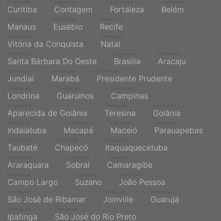
Cinemas em
Cinemas em
Cinemas em
Cinemas em
Curitiba
Contagem
Fortaleza
Belém
Cinemas em
Cinemas em
Cinemas em
Manaus
Eusébio
Recife
Cinemas em
Cinemas em
Vitória da Conquista
Natal
Cinemas em
Cinemas em
Cinemas em
Santa Bárbara Do Oeste
Brasília
Aracaju
Cinemas em
Cinemas em
Cinemas em
Jundiaí
Marabá
Presidente Prudente
Cinemas em
Cinemas em
Cinemas em
Londrina
Guarulhos
Campinas
Cinemas em
Cinemas em
Cinemas em
Aparecida de Goiânia
Teresina
Goiânia
Cinemas em
Cinemas em
Cinemas em
Cinemas em
Indaiatuba
Macapá
Maceió
Parauapebas
Cinemas em
Cinemas em
Cinemas em
Taubaté
Chapecó
Itaquaquecetuba
Cinemas em
Cinemas em
Cinemas em
Araraquara
Sobral
Camaragibe
Cinemas em
Cinemas em
Cinemas em
Campo Largo
Suzano
João Pessoa
Cinemas em
Cinemas em
Cinemas em
São José de Ribamar
Joinville
Guarujá
Cinemas em
Cinemas em
Ipatinga
São José do Rio Preto