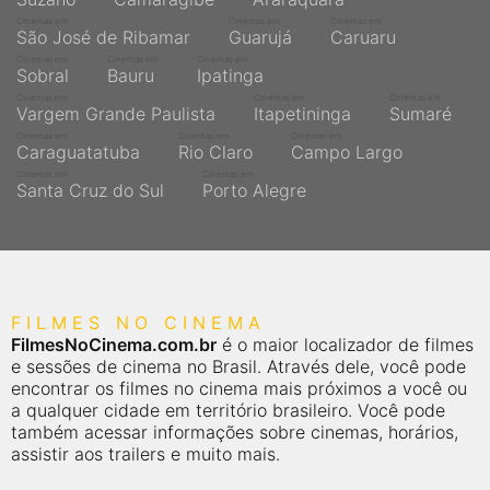
Cinemas em
Cinemas em
Cinemas em
São José de Ribamar
Guarujá
Caruaru
Cinemas em
Cinemas em
Cinemas em
Sobral
Bauru
Ipatinga
Cinemas em
Cinemas em
Cinemas em
Vargem Grande Paulista
Itapetininga
Sumaré
Cinemas em
Cinemas em
Cinemas em
Caraguatatuba
Rio Claro
Campo Largo
Cinemas em
Cinemas em
Santa Cruz do Sul
Porto Alegre
FILMES NO CINEMA
FilmesNoCinema.com.br
é o maior localizador de filmes
e sessões de cinema no Brasil. Através dele, você pode
encontrar os filmes no cinema mais próximos a você ou
a qualquer cidade em território brasileiro. Você pode
também acessar informações sobre cinemas, horários,
assistir aos trailers e muito mais.