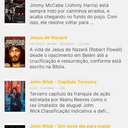
Jimmy McCabe (Johnny Harris) está
sempre indo por caminhos errados, e
acaba chegando no fundo do poço. Com
isso, ele resolve voltar para ...
Jesus de Nazaré
HISTÓRICO
DRAMA
BIOGRAFIA
371 MIN
A vida de Jesus de Nazaré (Robert Powell)
desde o nascimento em Belém até a
crucificação e ressurreição, conforme está
escrito na Bíblia.
John Wick - Capítulo Terceiro
AÇÃO
SUSPENSE
MIN
Terceiro capítulo da franquia de ação
estrelada por Keanu Reeves como o
(ex-)matador de aluguel John
Wick.Classificação indicativa a defi...
John Wick - Um novo dia para matar