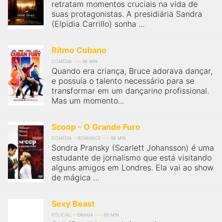
retratam momentos cruciais na vida de
suas protagonistas. A presidiária Sandra
(Elpidia Carrillo) sonha ...
Ritmo Cubano
COMÉDIA
98 MIN
Quando era criança, Bruce adorava dançar,
e possuía o talento necessário para se
transformar em um dançarino profissional.
Mas um momento...
Scoop - O Grande Furo
COMÉDIA
ROMANCE
96 MIN
Sondra Pransky (Scarlett Johansson) é uma
estudante de jornalismo que está visitando
alguns amigos em Londres. Ela vai ao show
de mágica ...
Sexy Beast
POLICIAL
DRAMA
89 MIN