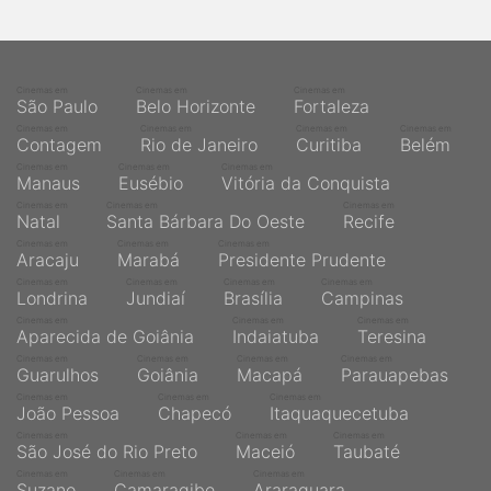
Cinemas em
Cinemas em
Cinemas em
São Paulo
Belo Horizonte
Fortaleza
Cinemas em
Cinemas em
Cinemas em
Cinemas em
Contagem
Rio de Janeiro
Curitiba
Belém
Cinemas em
Cinemas em
Cinemas em
Manaus
Eusébio
Vitória da Conquista
Cinemas em
Cinemas em
Cinemas em
Natal
Santa Bárbara Do Oeste
Recife
Cinemas em
Cinemas em
Cinemas em
Aracaju
Marabá
Presidente Prudente
Cinemas em
Cinemas em
Cinemas em
Cinemas em
Londrina
Jundiaí
Brasília
Campinas
Cinemas em
Cinemas em
Cinemas em
Aparecida de Goiânia
Indaiatuba
Teresina
Cinemas em
Cinemas em
Cinemas em
Cinemas em
Guarulhos
Goiânia
Macapá
Parauapebas
Cinemas em
Cinemas em
Cinemas em
João Pessoa
Chapecó
Itaquaquecetuba
Cinemas em
Cinemas em
Cinemas em
São José do Rio Preto
Maceió
Taubaté
Cinemas em
Cinemas em
Cinemas em
Suzano
Camaragibe
Araraquara