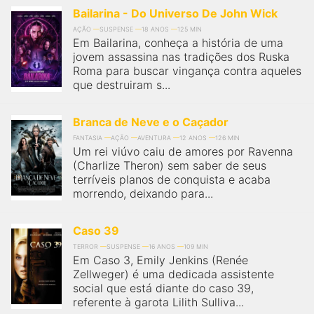
qualquer cidade em território brasileiro. Você pode também
Bailarina - Do Universo De John Wick
acessar informações sobre cinemas, horários, assistir aos
trailers e muito mais.
AÇÃO
SUSPENSE
18 ANOS
125 MIN
Em Bailarina, conheça a história de uma
jovem assassina nas tradições dos Ruska
Roma para buscar vingança contra aqueles
que destruiram s...
Branca de Neve e o Caçador
FANTASIA
AÇÃO
AVENTURA
12 ANOS
126 MIN
Um rei viúvo caiu de amores por Ravenna
(Charlize Theron) sem saber de seus
terríveis planos de conquista e acaba
morrendo, deixando para...
Caso 39
TERROR
SUSPENSE
16 ANOS
109 MIN
Em Caso 3, Emily Jenkins (Renée
Zellweger) é uma dedicada assistente
social que está diante do caso 39,
referente à garota Lilith Sulliva...