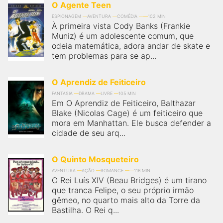
O Agente Teen
ESPIONAGEM
AVENTURA
COMÉDIA
102 MIN
À primeira vista Cody Banks (Frankie
Muniz) é um adolescente comum, que
odeia matemática, adora andar de skate e
tem problemas para se ap...
O Aprendiz de Feiticeiro
FANTASIA
DRAMA
LIVRE
105 MIN
Em O Aprendiz de Feiticeiro, Balthazar
Blake (Nicolas Cage) é um feiticeiro que
mora em Manhattan. Ele busca defender a
cidade de seu arq...
O Quinto Mosqueteiro
AVENTURA
AÇÃO
ROMANCE
116 MIN
O Rei Luís XIV (Beau Bridges) é um tirano
que tranca Felipe, o seu próprio irmão
gêmeo, no quarto mais alto da Torre da
Bastilha. O Rei q...