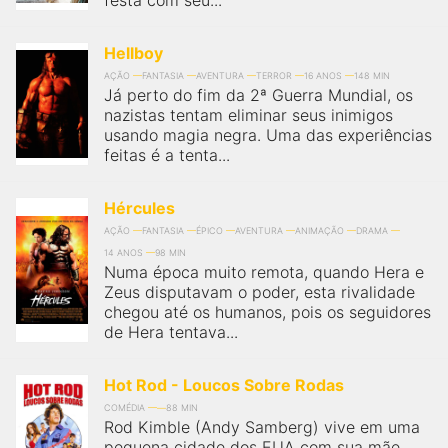
festa com seu...
Hellboy
AÇÃO
FANTASIA
AVENTURA
TERROR
16 ANOS
148 MIN
Já perto do fim da 2ª Guerra Mundial, os
nazistas tentam eliminar seus inimigos
usando magia negra. Uma das experiências
feitas é a tenta...
Hércules
AÇÃO
FANTASIA
ÉPICO
AVENTURA
ANIMAÇÃO
DRAMA
14 ANOS
98 MIN
Numa época muito remota, quando Hera e
Zeus disputavam o poder, esta rivalidade
chegou até os humanos, pois os seguidores
de Hera tentava...
Hot Rod - Loucos Sobre Rodas
COMÉDIA
88 MIN
Rod Kimble (Andy Samberg) vive em uma
pequena cidade dos EUA com sua mãe