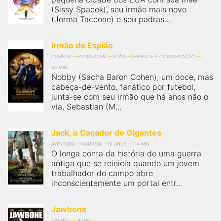
(Sissy Spacek), seu irmão mais novo
(Jorma Taccone) e seu padras...
Irmão de Espião
COMÉDIA
ESPIONAGEM
AÇÃO
VERIFIQUE A CLASSIFICAÇÃO
84 MIN
Nobby (Sacha Baron Cohen), um doce, mas
cabeça-de-vento, fanático por futebol,
junta-se com seu irmão que há anos não o
via, Sebastian (M...
Jack, o Caçador de Gigantes
AVENTURA
FANTASIA
10 ANOS
114 MIN
O longa conta da história de uma guerra
antiga que se reinicia quando um jovem
trabalhador do campo abre
inconscientemente um portal entr...
Jawbone
DRAMA
91 MIN