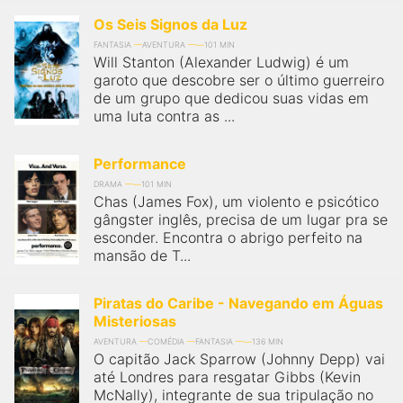
Os Seis Signos da Luz
FANTASIA
AVENTURA
101 MIN
Will Stanton (Alexander Ludwig) é um
garoto que descobre ser o último guerreiro
de um grupo que dedicou suas vidas em
uma luta contra as ...
Performance
DRAMA
101 MIN
Chas (James Fox), um violento e psicótico
gângster inglês, precisa de um lugar pra se
esconder. Encontra o abrigo perfeito na
mansão de T...
Piratas do Caribe - Navegando em Águas
Misteriosas
AVENTURA
COMÉDIA
FANTASIA
136 MIN
O capitão Jack Sparrow (Johnny Depp) vai
até Londres para resgatar Gibbs (Kevin
McNally), integrante de sua tripulação no