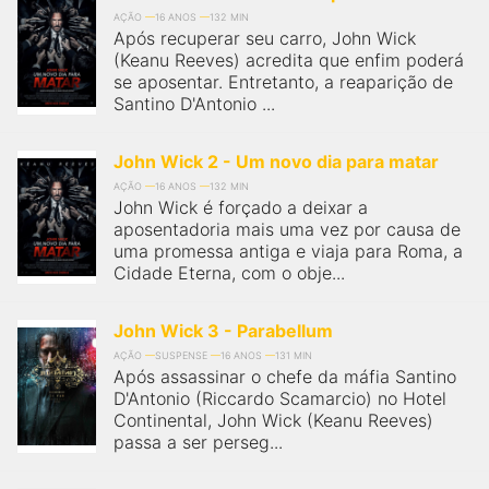
AÇÃO
16 ANOS
132 MIN
Após recuperar seu carro, John Wick
(Keanu Reeves) acredita que enfim poderá
se aposentar. Entretanto, a reaparição de
Santino D'Antonio ...
John Wick 2 - Um novo dia para matar
AÇÃO
16 ANOS
132 MIN
John Wick é forçado a deixar a
aposentadoria mais uma vez por causa de
uma promessa antiga e viaja para Roma, a
Cidade Eterna, com o obje...
John Wick 3 - Parabellum
AÇÃO
SUSPENSE
16 ANOS
131 MIN
Após assassinar o chefe da máfia Santino
D'Antonio (Riccardo Scamarcio) no Hotel
Continental, John Wick (Keanu Reeves)
passa a ser perseg...