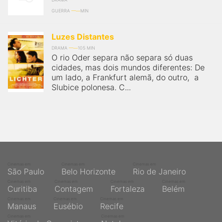
GUERRA
MIN
Luzes Distantes
DRAMA
105 MIN
O rio Oder separa não separa só duas
cidades, mas dois mundos diferentes: De
um lado, a Frankfurt alemã, do outro, a
Slubice polonesa. C...
Cinemas em
Cinemas em
Cinemas em
São Paulo
Belo Horizonte
Rio de Janeiro
Cinemas em
Cinemas em
Cinemas em
Cinemas em
Curitiba
Contagem
Fortaleza
Belém
Cinemas em
Cinemas em
Cinemas em
Manaus
Eusébio
Recife
Cinemas em
Cinemas em