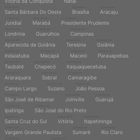
Vitória da Conquista
Natal
Cinemas em
Cinemas em
Cinemas em
Santa Bárbara Do Oeste
Brasília
Aracaju
Cinemas em
Cinemas em
Cinemas em
Jundiaí
Marabá
Presidente Prudente
Cinemas em
Cinemas em
Cinemas em
Londrina
Guarulhos
Campinas
Cinemas em
Cinemas em
Cinemas em
Aparecida de Goiânia
Teresina
Goiânia
Cinemas em
Cinemas em
Cinemas em
Cinemas em
Indaiatuba
Macapá
Maceió
Parauapebas
Cinemas em
Cinemas em
Cinemas em
Taubaté
Chapecó
Itaquaquecetuba
Cinemas em
Cinemas em
Cinemas em
Araraquara
Sobral
Camaragibe
Cinemas em
Cinemas em
Cinemas em
Campo Largo
Suzano
João Pessoa
Cinemas em
Cinemas em
Cinemas em
São José de Ribamar
Joinville
Guarujá
Cinemas em
Cinemas em
Ipatinga
São José do Rio Preto
Cinemas em
Cinemas em
Cinemas em
Santa Cruz do Sul
Vitória
Itapetininga
Cinemas em
Cinemas em
Cinemas em
Vargem Grande Paulista
Sumaré
Rio Claro
Cinemas em
Cinemas em