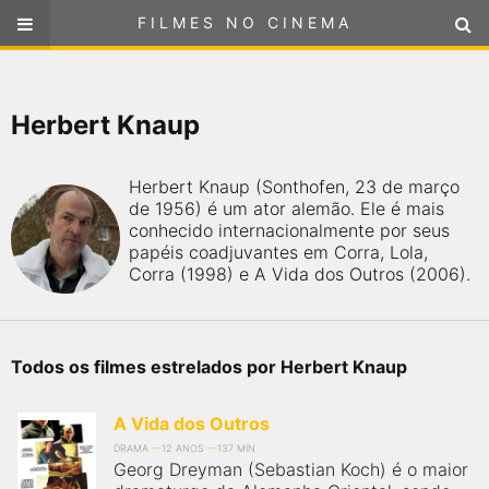
FILMES NO CINEMA
FILMES NO CINEMA
SELECIONE SUA LOCALIZAÇÃO
Herbert Knaup
ou
selecione sua localização
FILMES EM CARTAZ
Herbert Knaup (Sonthofen, 23 de março
PRÓXIMOS LANÇAMENTOS
de 1956) é um ator alemão. Ele é mais
conhecido internacionalmente por seus
papéis coadjuvantes em Corra, Lola,
GÊNEROS
Corra (1998) e A Vida dos Outros (2006).
NOTÍCIAS
Todos os filmes estrelados por Herbert Knaup
PÁGINA INICIAL
A Vida dos Outros
FilmesNoCinema.com.br
é o maior localizador de filmes e
DRAMA
12 ANOS
137 MIN
sessões de cinema no Brasil. Através dele, você pode
Georg Dreyman (Sebastian Koch) é o maior
encontrar os filmes no cinema mais próximos a você ou a