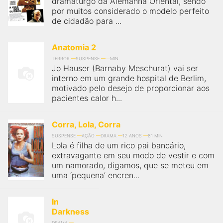
dramaturgo da Alemanha Oriental, sendo
qualquer cidade em território brasileiro. Você pode também
acessar informações sobre cinemas, horários, assistir aos
por muitos considerado o modelo perfeito
trailers e muito mais.
de cidadão para ...
Anatomia 2
TERROR
SUSPENSE
MIN
Jo Hauser (Barnaby Meschurat) vai ser
interno em um grande hospital de Berlim,
motivado pelo desejo de proporcionar aos
pacientes calor h...
Corra, Lola, Corra
SUSPENSE
AÇÃO
DRAMA
12 ANOS
81 MIN
Lola é filha de um rico pai bancário,
extravagante em seu modo de vestir e com
um namorado, digamos, que se meteu em
uma ‘pequena’ encren...
In
Darkness
DRAMA