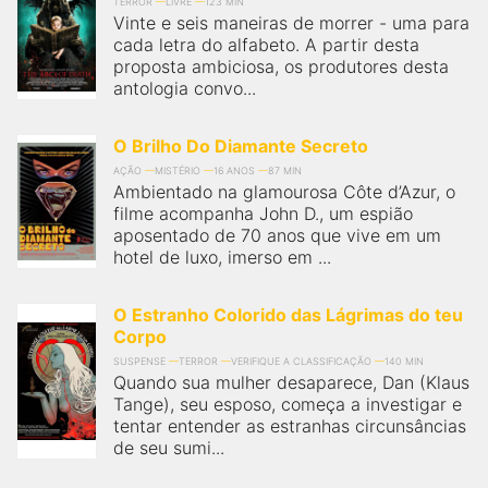
qualquer cidade em território brasileiro. Você pode também
TERROR
LIVRE
123 MIN
Vinte e seis maneiras de morrer - uma para
acessar informações sobre cinemas, horários, assistir aos
trailers e muito mais.
cada letra do alfabeto. A partir desta
proposta ambiciosa, os produtores desta
antologia convo...
O Brilho Do Diamante Secreto
AÇÃO
MISTÉRIO
16 ANOS
87 MIN
Ambientado na glamourosa Côte d’Azur, o
filme acompanha John D., um espião
aposentado de 70 anos que vive em um
hotel de luxo, imerso em ...
O Estranho Colorido das Lágrimas do teu
Corpo
SUSPENSE
TERROR
VERIFIQUE A CLASSIFICAÇÃO
140 MIN
Quando sua mulher desaparece, Dan (Klaus
Tange), seu esposo, começa a investigar e
tentar entender as estranhas circunsâncias
de seu sumi...