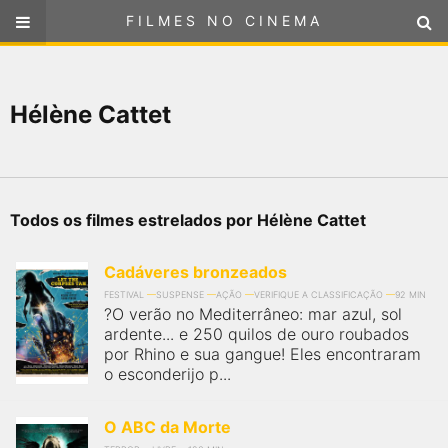
FILMES NO CINEMA
FILMES NO CINEMA
SELECIONE SUA LOCALIZAÇÃO
Hélène Cattet
ou
selecione sua localização
FILMES EM CARTAZ
PRÓXIMOS LANÇAMENTOS
Todos os filmes estrelados por Hélène Cattet
GÊNEROS
Cadáveres bronzeados
NOTÍCIAS
FESTIVAL
SUSPENSE
AÇÃO
VERIFIQUE A CLASSIFICAÇÃO
92 MIN
?O verão no Mediterrâneo: mar azul, sol
ardente... e 250 quilos de ouro roubados
PÁGINA INICIAL
por Rhino e sua gangue! Eles encontraram
o esconderijo p...
FilmesNoCinema.com.br
é o maior localizador de filmes e
sessões de cinema no Brasil. Através dele, você pode
O ABC da Morte
encontrar os filmes no cinema mais próximos a você ou a