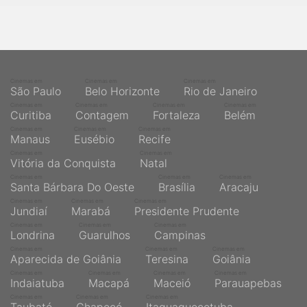
Cinemas em
Cinemas em
Cinemas em
São Paulo
Belo Horizonte
Rio de Janeiro
Cinemas em
Cinemas em
Cinemas em
Cinemas em
Curitiba
Contagem
Fortaleza
Belém
Cinemas em
Cinemas em
Cinemas em
Manaus
Eusébio
Recife
Cinemas em
Cinemas em
Vitória da Conquista
Natal
Cinemas em
Cinemas em
Cinemas em
Santa Bárbara Do Oeste
Brasília
Aracaju
Cinemas em
Cinemas em
Cinemas em
Jundiaí
Marabá
Presidente Prudente
Cinemas em
Cinemas em
Cinemas em
Londrina
Guarulhos
Campinas
Cinemas em
Cinemas em
Cinemas em
Aparecida de Goiânia
Teresina
Goiânia
Cinemas em
Cinemas em
Cinemas em
Cinemas em
Indaiatuba
Macapá
Maceió
Parauapebas
Cinemas em
Cinemas em
Cinemas em