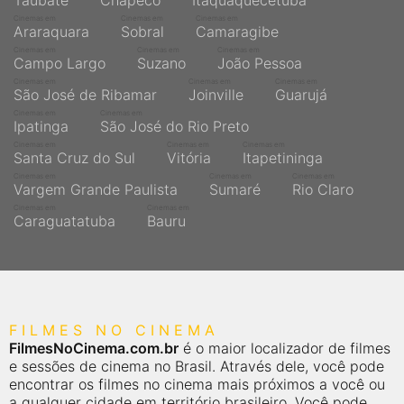
Taubaté
Chapecó
Itaquaquecetuba
Cinemas em
Cinemas em
Cinemas em
Araraquara
Sobral
Camaragibe
Cinemas em
Cinemas em
Cinemas em
Campo Largo
Suzano
João Pessoa
Cinemas em
Cinemas em
Cinemas em
São José de Ribamar
Joinville
Guarujá
Cinemas em
Cinemas em
Ipatinga
São José do Rio Preto
Cinemas em
Cinemas em
Cinemas em
Santa Cruz do Sul
Vitória
Itapetininga
Cinemas em
Cinemas em
Cinemas em
Vargem Grande Paulista
Sumaré
Rio Claro
Cinemas em
Cinemas em
Caraguatatuba
Bauru
FILMES NO CINEMA
FilmesNoCinema.com.br
é o maior localizador de filmes
e sessões de cinema no Brasil. Através dele, você pode
encontrar os filmes no cinema mais próximos a você ou
a qualquer cidade em território brasileiro. Você pode