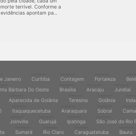
do pela cidade, cada um
morte terrível. Conforme a
 evidências apontam pa...
em
Cinemas em
Cinemas em
Cinemas em
Cinema
de Janeiro
Curitiba
Contagem
Fortaleza
Bel
mas em
Cinemas em
Cinemas em
Cinemas em
nta Bárbara Do Oeste
Brasília
Aracaju
Jundiaí
Cinemas em
Cinemas em
Cinemas em
Cinemas
Aparecida de Goiânia
Teresina
Goiânia
Inda
Cinemas em
Cinemas em
Cinemas em
Cinemas e
ó
Itaquaquecetuba
Araraquara
Sobral
Cama
Cinemas em
Cinemas em
Cinemas em
Cinemas em
Joinville
Guarujá
Ipatinga
São José do Rio 
Cinemas em
Cinemas em
Cinemas em
Cinemas em
ta
Sumaré
Rio Claro
Caraguatatuba
Bauru