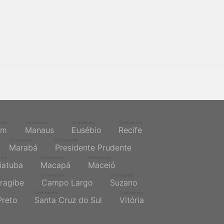
s em
Cinemas em
Cinemas em
Cinemas em
ém
Manaus
Eusébio
Recife
Cinemas em
Cinemas em
Marabá
Presidente Prudente
 em
Cinemas em
Cinemas em
iatuba
Macapá
Maceió
m
Cinemas em
Cinemas em
ragibe
Campo Largo
Suzano
Cinemas em
Cinemas em
Preto
Santa Cruz do Sul
Vitória