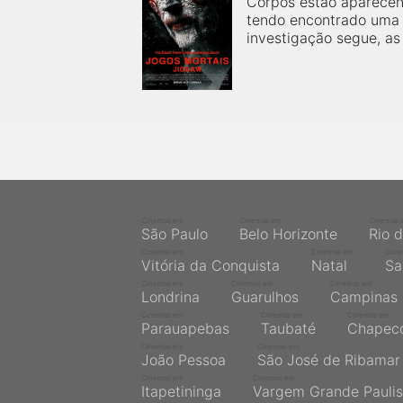
Corpos estão aparecen
próximos a você ou a qualquer cidade em território
brasileiro. Você pode também acessar informações
tendo encontrado uma 
sobre cinemas, horários, assistir aos trailers e muito
investigação segue, as
mais.
Cinemas em
Cinemas em
Cinemas 
São Paulo
Belo Horizonte
Rio 
Cinemas em
Cinemas em
Cine
Vitória da Conquista
Natal
Sa
Cinemas em
Cinemas em
Cinemas em
Londrina
Guarulhos
Campinas
Cinemas em
Cinemas em
Cinemas em
Parauapebas
Taubaté
Chapec
Cinemas em
Cinemas em
João Pessoa
São José de Ribamar
Cinemas em
Cinemas em
Itapetininga
Vargem Grande Paulis