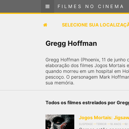
FILMES NO CINEMA
FILMES NO CINEMA
SELECIONE SUA LOCALIZAÇÃO
SELECIONE SUA LOCALIZAÇ
FILMES EM CARTAZ
Gregg Hoffman
PRÓXIMOS LANÇAMENTOS
Gregg Hoffman (Phoenix, 11 de junho 
elaboração dos filmes Jogos Mortais e 
GÊNEROS
quando morreu em um hospital em Holl
pescoço. O personagem Mark Hoffman 
sua memória.
NOTÍCIAS
PÁGINA INICIAL
Todos os filmes estrelados por Gre
FilmesNoCinema.com.br
é o maior localizador de
Jogos Mortais: Jigsa
filmes e sessões de cinema no Brasil. Através dele,
você pode encontrar os filmes no cinema mais
SUSPENSE
TERROR
18 ANOS
92