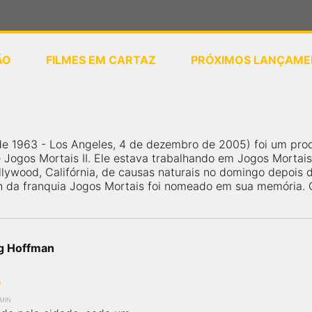
ÃO
FILMES EM CARTAZ
PRÓXIMOS LANÇAME
ou
selecione sua localização
de 1963 - Los Angeles, 4 de dezembro de 2005) foi um pro
Jogos Mortais II. Ele estava trabalhando em Jogos Mortais I
ywood, Califórnia, de causas naturais no domingo depois 
da franquia Jogos Mortais foi nomeado em sua memória. O 
gg Hoffman
w
 MIN