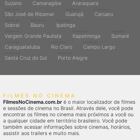
Suzano
Camaragibe
Araraquara
Cinemas em
Cinemas em
Cinemas em
São José de Ribamar
Guarujá
Caruaru
Cinemas em
Cinemas em
Cinemas em
Sobral
Bauru
Ipatinga
Cinemas em
Cinemas em
Cinemas em
Vargem Grande Paulista
Itapetininga
Sumaré
Cinemas em
Cinemas em
Cinemas em
Caraguatatuba
Rio Claro
Campo Largo
Cinemas em
Cinemas em
Santa Cruz do Sul
Porto Alegre
FILMES NO CINEMA
FilmesNoCinema.com.br
é o maior localizador de filmes
e sessões de cinema no Brasil. Através dele, você pode
encontrar os filmes no cinema mais próximos a você ou
a qualquer cidade em território brasileiro. Você pode
também acessar informações sobre cinemas, horários,
assistir aos trailers e muito mais.