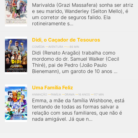
Marivalda (Grazi Massafera) sonha ser atriz
e seu marido, Wanderley (Selton Mello), é
um corretor de seguros falido. Ela
rotineiramente s...
Didi, o Caçador de Tesouros
COMÉDIA
AVENTURA
86 MIN
Didi (Renato Aragão) trabalha como
mordomo do dr. Samuel Walker (Cecil
Thiré), pai de Pedro (João Paulo
Bienemann), um garoto de 10 anos ...
Uma Família Feliz
ANIMAÇÃO
FAMÍLIA
DRAMA
16 ANOS
117 MIN
Emma, a mãe da família Wishbone, está
tentando de todas as formas salvar a
relação com seus familiares, que não é
nada amigável. Já que n...