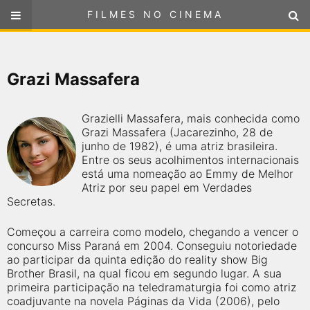
FILMES NO CINEMA
FILMES NO CINEMA
SELECIONE SUA LOCALIZAÇÃO
Grazi Massafera
ou
selecione sua localização
FILMES EM CARTAZ
Grazielli Massafera, mais conhecida como
PRÓXIMOS LANÇAMENTOS
Grazi Massafera (Jacarezinho, 28 de
junho de 1982), é uma atriz brasileira.
Entre os seus acolhimentos internacionais
GÊNEROS
está uma nomeação ao Emmy de Melhor
Atriz por seu papel em Verdades
Secretas.
NOTÍCIAS
Começou a carreira como modelo, chegando a vencer o
PÁGINA INICIAL
concurso Miss Paraná em 2004. Conseguiu notoriedade
ao participar da quinta edição do reality show Big
Brother Brasil, na qual ficou em segundo lugar. A sua
FilmesNoCinema.com.br
é o maior localizador de filmes e
primeira participação na teledramaturgia foi como atriz
sessões de cinema no Brasil. Através dele, você pode
encontrar os filmes no cinema mais próximos a você ou a
coadjuvante na novela Páginas da Vida (2006), pelo