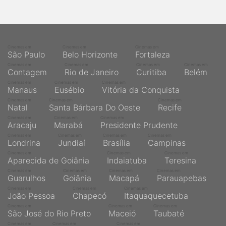
Cinemas em
Cinemas em
Cinemas em
São Paulo
Belo Horizonte
Fortaleza
Cinemas em
Cinemas em
Cinemas em
Cinemas em
Contagem
Rio de Janeiro
Curitiba
Belém
Cinemas em
Cinemas em
Cinemas em
Manaus
Eusébio
Vitória da Conquista
Cinemas em
Cinemas em
Cinemas em
Natal
Santa Bárbara Do Oeste
Recife
Cinemas em
Cinemas em
Cinemas em
Aracaju
Marabá
Presidente Prudente
Cinemas em
Cinemas em
Cinemas em
Cinemas em
Londrina
Jundiaí
Brasília
Campinas
Cinemas em
Cinemas em
Cinemas em
Aparecida de Goiânia
Indaiatuba
Teresina
Cinemas em
Cinemas em
Cinemas em
Cinemas em
Guarulhos
Goiânia
Macapá
Parauapebas
Cinemas em
Cinemas em
Cinemas em
João Pessoa
Chapecó
Itaquaquecetuba
Cinemas em
Cinemas em
Cinemas em
São José do Rio Preto
Maceió
Taubaté
Cinemas em
Cinemas em
Cinemas em