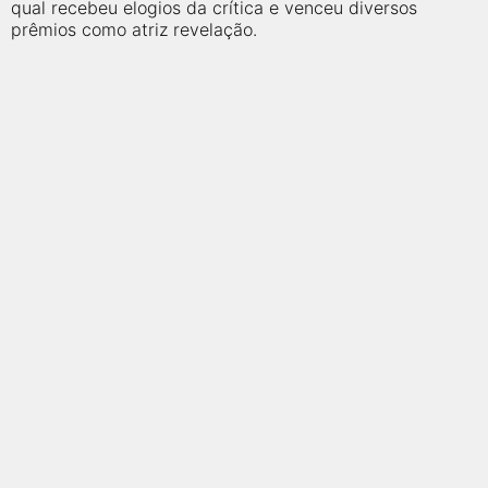
qualquer cidade em território brasileiro. Você pode também
qual recebeu elogios da crítica e venceu diversos
acessar informações sobre cinemas, horários, assistir aos
prêmios como atriz revelação.
trailers e muito mais.