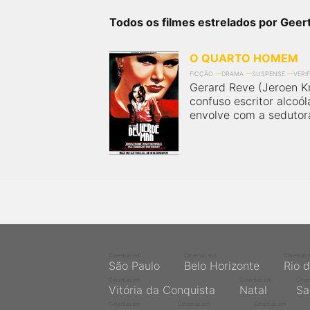
próximos a você ou a qualquer cidade em território
brasileiro. Você pode também acessar informações
Todos os filmes estrelados por Geer
sobre cinemas, horários, assistir aos trailers e muito
mais.
O QUARTO HOMEM
FICÇÃO
DRAMA
SUSPENSE
VERI
Gerard Reve (Jeroen K
confuso escritor alcoó
envolve com a sedutora l
Cinemas em
Cinemas em
Cinemas 
São Paulo
Belo Horizonte
Rio 
Cinemas em
Cinemas em
Cine
Vitória da Conquista
Natal
Sa
Cinemas em
Cinemas em
Cinemas em