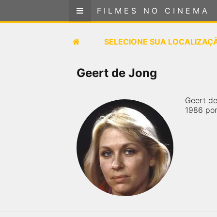
FILMES NO CINEMA
FILMES NO CINEMA
SELECIONE SUA LOCALIZAÇÃO
SELECIONE SUA LOCALIZAÇ
FILMES EM CARTAZ
Geert de Jong
PRÓXIMOS LANÇAMENTOS
Geert de
1986 por
GÊNEROS
NOTÍCIAS
PÁGINA INICIAL
FilmesNoCinema.com.br
é o maior localizador de
filmes e sessões de cinema no Brasil. Através dele,
você pode encontrar os filmes no cinema mais