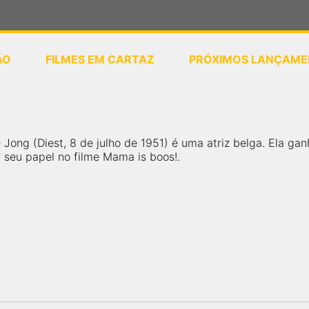
ÃO
FILMES EM CARTAZ
PRÓXIMOS LANÇAME
ou
selecione sua localização
 Jong (Diest, 8 de julho de 1951) é uma atriz belga. Ela g
 seu papel no filme Mama is boos!.