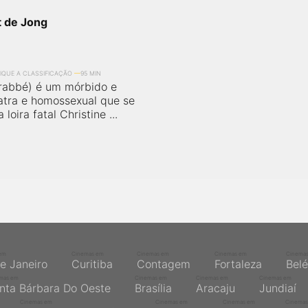
t de Jong
FIQUE A CLASSIFICAÇÃO
95 MIN
rabbé) é um mórbido e
latra e homossexual que se
oira fatal Christine ...
em
Cinemas em
Cinemas em
Cinemas em
Cinema
de Janeiro
Curitiba
Contagem
Fortaleza
Bel
mas em
Cinemas em
Cinemas em
Cinemas em
nta Bárbara Do Oeste
Brasília
Aracaju
Jundiaí
Cinemas em
Cinemas em
Cinemas em
Cinemas