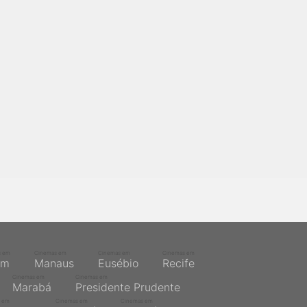
s em
Cinemas em
Cinemas em
Cinemas em
ém
Manaus
Eusébio
Recife
Cinemas em
Cinemas em
Marabá
Presidente Prudente
 em
Cinemas em
Cinemas em