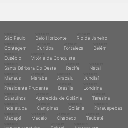
Cinemas em
Cinemas em
Cinemas em
São Paulo
Belo Horizonte
Rio de Janeiro
Cinemas em
Cinemas em
Cinemas em
Cinemas em
Contagem
Curitiba
Fortaleza
Belém
Cinemas em
Cinemas em
Eusébio
Vitória da Conquista
Cinemas em
Cinemas em
Cinemas em
Santa Bárbara Do Oeste
Recife
Natal
Cinemas em
Cinemas em
Cinemas em
Cinemas em
Manaus
Marabá
Aracaju
Jundiaí
Cinemas em
Cinemas em
Cinemas em
Presidente Prudente
Brasília
Londrina
Cinemas em
Cinemas em
Cinemas em
Guarulhos
Aparecida de Goiânia
Teresina
Cinemas em
Cinemas em
Cinemas em
Cinemas em
Indaiatuba
Campinas
Goiânia
Parauapebas
Cinemas em
Cinemas em
Cinemas em
Cinemas em
Macapá
Maceió
Chapecó
Taubaté
Cinemas em
Cinemas em
Cinemas em