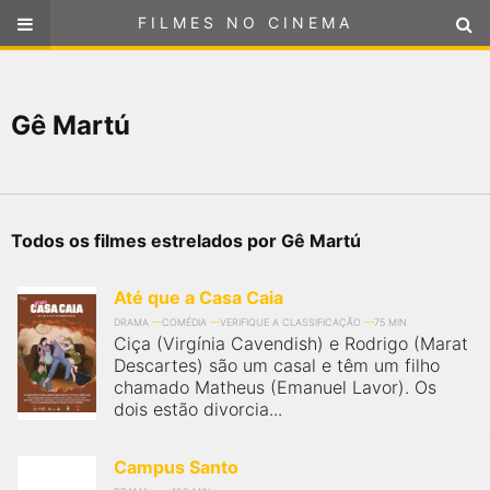
FILMES NO CINEMA
FILMES NO CINEMA
SELECIONE SUA LOCALIZAÇÃO
Gê Martú
ou
selecione sua localização
FILMES EM CARTAZ
PRÓXIMOS LANÇAMENTOS
Todos os filmes estrelados por Gê Martú
GÊNEROS
Até que a Casa Caia
NOTÍCIAS
DRAMA
COMÉDIA
VERIFIQUE A CLASSIFICAÇÃO
75 MIN
Ciça (Virgínia Cavendish) e Rodrigo (Marat
Descartes) são um casal e têm um filho
PÁGINA INICIAL
chamado Matheus (Emanuel Lavor). Os
dois estão divorcia...
FilmesNoCinema.com.br
é o maior localizador de filmes e
sessões de cinema no Brasil. Através dele, você pode
Campus Santo
encontrar os filmes no cinema mais próximos a você ou a