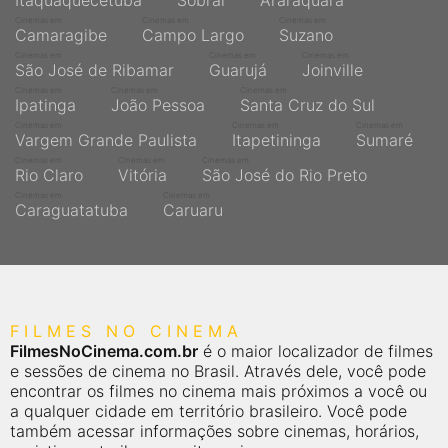
Itaquaquecetuba
Sobral
Araraquara
Cinemas em
Cinemas em
Cinemas em
Camaragibe
Campo Largo
Suzano
Cinemas em
Cinemas em
Cinemas em
São José de Ribamar
Guarujá
Joinville
Cinemas em
Cinemas em
Cinemas em
Ipatinga
João Pessoa
Santa Cruz do Sul
Cinemas em
Cinemas em
Cinemas em
Vargem Grande Paulista
Itapetininga
Sumaré
Cinemas em
Cinemas em
Cinemas em
Rio Claro
Vitória
São José do Rio Preto
Cinemas em
Cinemas em
Caraguatatuba
Caruaru
FILMES NO CINEMA
FilmesNoCinema.com.br
é o maior localizador de filmes
e sessões de cinema no Brasil. Através dele, você pode
encontrar os filmes no cinema mais próximos a você ou
a qualquer cidade em território brasileiro. Você pode
também acessar informações sobre cinemas, horários,