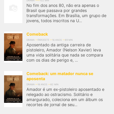
qualquer cidade em território brasileiro. Você pode também
DRAMA
102 MIN
No fim dos anos 80, não era apenas o
acessar informações sobre cinemas, horários, assistir aos
trailers e muito mais.
Brasil que passava por grandes
transformações. Em Brasília, um grupo de
jovens, todos inscritos na U...
Comeback
DRAMA
FAROESTE
16 ANOS
89 MIN
Aposentado da antiga carreira de
pistoleiro, Amador (Nelson Xavier) leva
uma vida solitária que nada se compara
com os dias de perigo e, ...
Comeback: um matador nunca se
aposenta
DRAMA
16 ANOS
82 MIN
Amador é um ex-pistoleiro aposentado e
relegado ao ostracismo. Solitário e
amargurado, coleciona em um álbum os
recortes de jornal de seu...