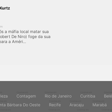
Kurtz
MIN
ós a máfia local matar sua
Robert De Niro) foge da sua
para a Améri...
em
Cinemas em
Cinemas em
Cinemas em
Cinema
aleza
Contagem
Rio de Janeiro
Curitiba
Bel
mas em
Cinemas em
Cinemas em
Cinemas em
nta Bárbara Do Oeste
Recife
Aracaju
Marabá
Cinemas em
Cinemas em
Cinemas em
Cinemas 