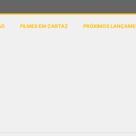
ÃO
FILMES EM CARTAZ
PRÓXIMOS LANÇAME
ou
selecione sua localização