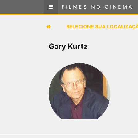
FILMES NO CINEMA
FILMES NO CINEMA
SELECIONE SUA LOCALIZAÇÃO
SELECIONE SUA LOCALIZAÇ
FILMES EM CARTAZ
Gary Kurtz
PRÓXIMOS LANÇAMENTOS
GÊNEROS
NOTÍCIAS
PÁGINA INICIAL
FilmesNoCinema.com.br
é o maior localizador de
filmes e sessões de cinema no Brasil. Através dele,
você pode encontrar os filmes no cinema mais