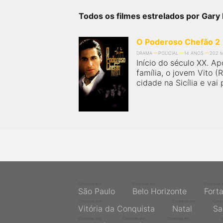
próximos a você ou a qualquer cidade em território
brasileiro. Você pode também acessar informações
Todos os filmes estrelados por Gary 
sobre cinemas, horários, assistir aos trailers e muito
mais.
O Poderoso Chefão 2
DRAMA
POLICIAL
14 ANOS
202 
Início do século XX. Ap
família, o jovem Vito (
cidade na Sicília e vai 
Cinemas em
Cinemas em
Cinemas 
São Paulo
Belo Horizonte
Fort
Cinemas em
Cinemas em
Cine
Vitória da Conquista
Natal
Sa
Cinemas em
Cinemas em
Cinemas em