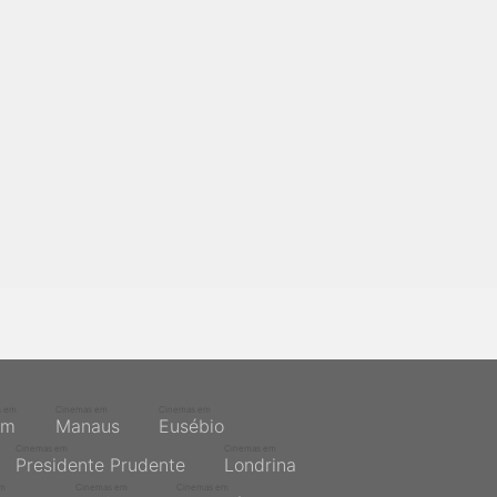
s em
Cinemas em
Cinemas em
ém
Manaus
Eusébio
Cinemas em
Cinemas em
Presidente Prudente
Londrina
em
Cinemas em
Cinemas em