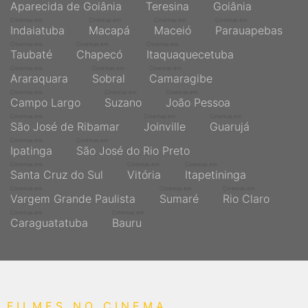
Aparecida de Goiânia
Teresina
Goiânia
Cinemas em
Cinemas em
Cinemas em
Cinemas em
Indaiatuba
Macapá
Maceió
Parauapebas
Cinemas em
Cinemas em
Cinemas em
Taubaté
Chapecó
Itaquaquecetuba
Cinemas em
Cinemas em
Cinemas em
Araraquara
Sobral
Camaragibe
Cinemas em
Cinemas em
Cinemas em
Campo Largo
Suzano
João Pessoa
Cinemas em
Cinemas em
Cinemas em
São José de Ribamar
Joinville
Guarujá
Cinemas em
Cinemas em
Ipatinga
São José do Rio Preto
Cinemas em
Cinemas em
Cinemas em
Santa Cruz do Sul
Vitória
Itapetininga
Cinemas em
Cinemas em
Cinemas em
Vargem Grande Paulista
Sumaré
Rio Claro
Cinemas em
Cinemas em
Caraguatatuba
Bauru
FILMES NO CINEMA