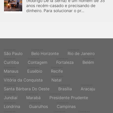
(Rodrigo De la Serna) é um homem de 35
qualquer cidade em território brasileiro. Você pode também
acessar informações sobre cinemas, horários, assistir aos
anos recém-casado e precisando de
trailers e muito mais.
dinheiro. Para solucionar o pr...
Cinemas em
Cinemas em
Cinemas em
São Paulo
Belo Horizonte
Rio de Janeiro
Cinemas em
Cinemas em
Cinemas em
Cinemas em
Curitiba
Contagem
Fortaleza
Belém
Cinemas em
Cinemas em
Cinemas em
Manaus
Eusébio
Recife
Cinemas em
Cinemas em
Vitória da Conquista
Natal
Cinemas em
Cinemas em
Cinemas em
Santa Bárbara Do Oeste
Brasília
Aracaju
Cinemas em
Cinemas em
Cinemas em
Jundiaí
Marabá
Presidente Prudente
Cinemas em
Cinemas em
Cinemas em
Londrina
Guarulhos
Campinas
Cinemas em
Cinemas em
Cinemas em