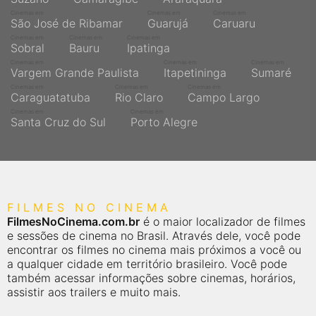
Cinemas em
Cinemas em
Cinemas em
São José de Ribamar
Guarujá
Caruaru
Cinemas em
Cinemas em
Cinemas em
Sobral
Bauru
Ipatinga
Cinemas em
Cinemas em
Cinemas em
Vargem Grande Paulista
Itapetininga
Sumaré
Cinemas em
Cinemas em
Cinemas em
Caraguatatuba
Rio Claro
Campo Largo
Cinemas em
Cinemas em
Santa Cruz do Sul
Porto Alegre
FILMES NO CINEMA
FilmesNoCinema.com.br
é o maior localizador de filmes
e sessões de cinema no Brasil. Através dele, você pode
encontrar os filmes no cinema mais próximos a você ou
a qualquer cidade em território brasileiro. Você pode
também acessar informações sobre cinemas, horários,
assistir aos trailers e muito mais.