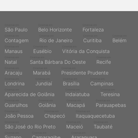
qualquer cidade em território brasileiro. Você pode também
acessar informações sobre cinemas, horários, assistir aos
trailers e muito mais.
Cinemas em
Cinemas em
Cinemas em
São Paulo
Belo Horizonte
Fortaleza
Cinemas em
Cinemas em
Cinemas em
Cinemas em
Contagem
Rio de Janeiro
Curitiba
Belém
Cinemas em
Cinemas em
Cinemas em
Manaus
Eusébio
Vitória da Conquista
Cinemas em
Cinemas em
Cinemas em
Natal
Santa Bárbara Do Oeste
Recife
Cinemas em
Cinemas em
Cinemas em
Aracaju
Marabá
Presidente Prudente
Cinemas em
Cinemas em
Cinemas em
Cinemas em
Londrina
Jundiaí
Brasília
Campinas
Cinemas em
Cinemas em
Cinemas em
Aparecida de Goiânia
Indaiatuba
Teresina
Cinemas em
Cinemas em
Cinemas em
Cinemas em
Guarulhos
Goiânia
Macapá
Parauapebas
Cinemas em
Cinemas em
Cinemas em
João Pessoa
Chapecó
Itaquaquecetuba
Cinemas em
Cinemas em
Cinemas em
São José do Rio Preto
Maceió
Taubaté
Cinemas em
Cinemas em
Cinemas em
Suzano
Camaragibe
Araraquara