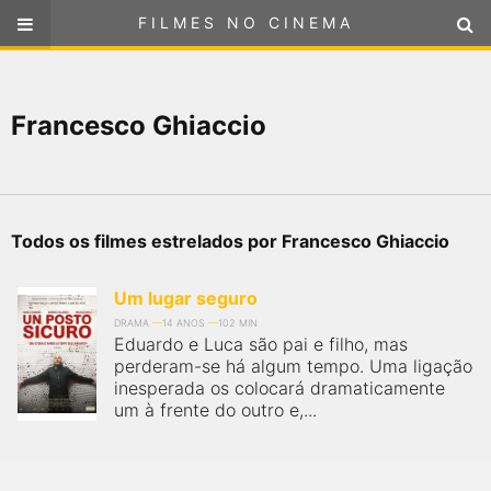
FILMES NO CINEMA
FILMES NO CINEMA
SELECIONE SUA LOCALIZAÇÃO
Francesco Ghiaccio
ou
selecione sua localização
FILMES EM CARTAZ
PRÓXIMOS LANÇAMENTOS
Todos os filmes estrelados por Francesco Ghiaccio
GÊNEROS
Um lugar seguro
NOTÍCIAS
DRAMA
14 ANOS
102 MIN
Eduardo e Luca são pai e filho, mas
perderam-se há algum tempo. Uma ligação
PÁGINA INICIAL
inesperada os colocará dramaticamente
um à frente do outro e,...
FilmesNoCinema.com.br
é o maior localizador de filmes e
sessões de cinema no Brasil. Através dele, você pode
encontrar os filmes no cinema mais próximos a você ou a