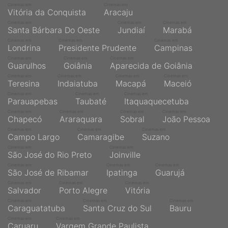
Cinemas em
Cinemas em
Vitória da Conquista
Aracaju
Cinemas em
Cinemas em
Cinemas em
Santa Bárbara Do Oeste
Jundiaí
Marabá
Cinemas em
Cinemas em
Cinemas em
Londrina
Presidente Prudente
Campinas
Cinemas em
Cinemas em
Cinemas em
Guarulhos
Goiânia
Aparecida de Goiânia
Cinemas em
Cinemas em
Cinemas em
Cinemas em
Teresina
Indaiatuba
Macapá
Maceió
Cinemas em
Cinemas em
Cinemas em
Parauapebas
Taubaté
Itaquaquecetuba
Cinemas em
Cinemas em
Cinemas em
Cinemas em
Chapecó
Araraquara
Sobral
João Pessoa
Cinemas em
Cinemas em
Cinemas em
Campo Largo
Camaragibe
Suzano
Cinemas em
Cinemas em
São José do Rio Preto
Joinville
Cinemas em
Cinemas em
Cinemas em
São José de Ribamar
Ipatinga
Guarujá
Cinemas em
Cinemas em
Cinemas em
Salvador
Porto Alegre
Vitória
Cinemas em
Cinemas em
Cinemas em
Caraguatatuba
Santa Cruz do Sul
Bauru
Cinemas em
Cinemas em
Caruaru
Vargem Grande Paulista