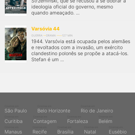
Strzeminski, que se recusou a se dobrar à
qualquer cidade em território brasileiro. Você pode também
acessar informações sobre cinemas, horários, assistir aos
ideologia oficial do governo, mesmo
trailers e muito mais.
quando ameaçado. ...
Varsóvia 44
GUERRA
DRAMA
127 MIN
1944. Varsóvia está ocupada pelos alemães
e revoltados com a invasão, um exército
clandestino polonês se propõe a atacá-los.
Stefan é um ...
Cinemas em
Cinemas em
Cinemas em
São Paulo
Belo Horizonte
Rio de Janeiro
Cinemas em
Cinemas em
Cinemas em
Cinemas em
Curitiba
Contagem
Fortaleza
Belém
Cinemas em
Cinemas em
Cinemas em
Cinemas em
Cinemas em
Manaus
Recife
Brasília
Natal
Eusébio