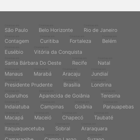
qualquer cidade em território brasileiro. Você pode também
acessar informações sobre cinemas, horários, assistir aos
trailers e muito mais.
Cinemas em
Cinemas em
Cinemas em
São Paulo
Belo Horizonte
Rio de Janeiro
Cinemas em
Cinemas em
Cinemas em
Cinemas em
Contagem
Curitiba
Fortaleza
Belém
Cinemas em
Cinemas em
Eusébio
Vitória da Conquista
Cinemas em
Cinemas em
Cinemas em
Santa Bárbara Do Oeste
Recife
Natal
Cinemas em
Cinemas em
Cinemas em
Cinemas em
Manaus
Marabá
Aracaju
Jundiaí
Cinemas em
Cinemas em
Cinemas em
Presidente Prudente
Brasília
Londrina
Cinemas em
Cinemas em
Cinemas em
Guarulhos
Aparecida de Goiânia
Teresina
Cinemas em
Cinemas em
Cinemas em
Cinemas em
Indaiatuba
Campinas
Goiânia
Parauapebas
Cinemas em
Cinemas em
Cinemas em
Cinemas em
Macapá
Maceió
Chapecó
Taubaté
Cinemas em
Cinemas em
Cinemas em
Itaquaquecetuba
Sobral
Araraquara
Cinemas em
Cinemas em
Cinemas em
Camaragibe
Campo Largo
Suzano