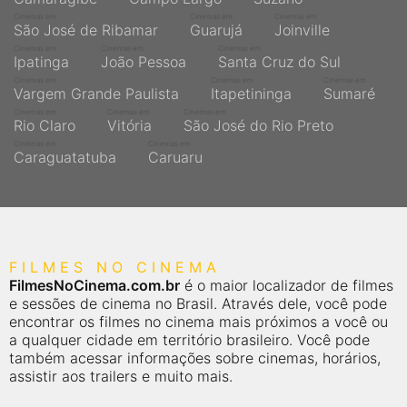
Cinemas em
Cinemas em
Cinemas em
São José de Ribamar
Guarujá
Joinville
Cinemas em
Cinemas em
Cinemas em
Ipatinga
João Pessoa
Santa Cruz do Sul
Cinemas em
Cinemas em
Cinemas em
Vargem Grande Paulista
Itapetininga
Sumaré
Cinemas em
Cinemas em
Cinemas em
Rio Claro
Vitória
São José do Rio Preto
Cinemas em
Cinemas em
Caraguatatuba
Caruaru
FILMES NO CINEMA
FilmesNoCinema.com.br
é o maior localizador de filmes
e sessões de cinema no Brasil. Através dele, você pode
encontrar os filmes no cinema mais próximos a você ou
a qualquer cidade em território brasileiro. Você pode
também acessar informações sobre cinemas, horários,
assistir aos trailers e muito mais.