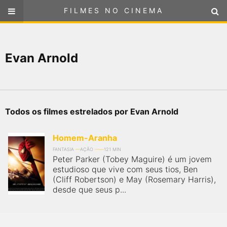
FILMES NO CINEMA
FILMES NO CINEMA
SELECIONE SUA LOCALIZAÇÃO
Evan Arnold
ou
selecione sua localização
FILMES EM CARTAZ
PRÓXIMOS LANÇAMENTOS
Todos os filmes estrelados por Evan Arnold
GÊNEROS
Homem-Aranha
NOTÍCIAS
FANTASIA
AÇÃO
121 MIN
Peter Parker (Tobey Maguire) é um jovem
estudioso que vive com seus tios, Ben
PÁGINA INICIAL
(Cliff Robertson) e May (Rosemary Harris),
desde que seus p...
FilmesNoCinema.com.br
é o maior localizador de filmes e
sessões de cinema no Brasil. Através dele, você pode
encontrar os filmes no cinema mais próximos a você ou a