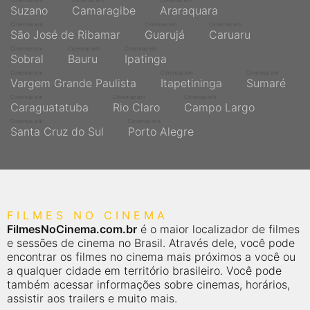
Cinemas em
Cinemas em
Cinemas em
Suzano
Camaragibe
Araraquara
Cinemas em
Cinemas em
Cinemas em
São José de Ribamar
Guarujá
Caruaru
Cinemas em
Cinemas em
Cinemas em
Sobral
Bauru
Ipatinga
Cinemas em
Cinemas em
Cinemas em
Vargem Grande Paulista
Itapetininga
Sumaré
Cinemas em
Cinemas em
Cinemas em
Caraguatatuba
Rio Claro
Campo Largo
Cinemas em
Cinemas em
Santa Cruz do Sul
Porto Alegre
FILMES NO CINEMA
FilmesNoCinema.com.br
é o maior localizador de filmes
e sessões de cinema no Brasil. Através dele, você pode
encontrar os filmes no cinema mais próximos a você ou
a qualquer cidade em território brasileiro. Você pode
também acessar informações sobre cinemas, horários,
assistir aos trailers e muito mais.