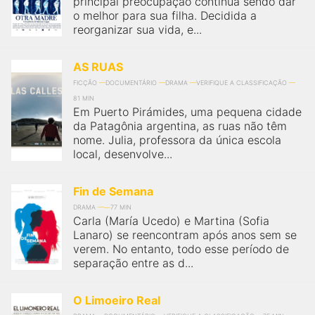
principal preocupação continua sendo dar
qualquer cidade em território brasileiro. Você pode também
acessar informações sobre cinemas, horários, assistir aos
o melhor para sua filha. Decidida a
trailers e muito mais.
reorganizar sua vida, e...
AS RUAS
FICÇÃO
DOCUMENTÁRIO
DRAMA
VERIFIQUE A CLASSIFICAÇÃO
81 MIN
Em Puerto Pirámides, uma pequena cidade
da Patagônia argentina, as ruas não têm
nome. Julia, professora da única escola
local, desenvolve...
Fin de Semana
DRAMA
77 MIN
Carla (María Ucedo) e Martina (Sofia
Lanaro) se reencontram após anos sem se
verem. No entanto, todo esse período de
separação entre as d...
O Limoeiro Real