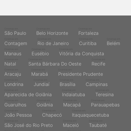
Cinemas em
Cinemas em
Cinemas em
São Paulo
Belo Horizonte
Fortaleza
Cinemas em
Cinemas em
Cinemas em
Cinemas em
Contagem
Rio de Janeiro
Curitiba
Belém
Cinemas em
Cinemas em
Cinemas em
Manaus
Eusébio
Vitória da Conquista
Cinemas em
Cinemas em
Cinemas em
Natal
Santa Bárbara Do Oeste
Recife
Cinemas em
Cinemas em
Cinemas em
Aracaju
Marabá
Presidente Prudente
Cinemas em
Cinemas em
Cinemas em
Cinemas em
Londrina
Jundiaí
Brasília
Campinas
Cinemas em
Cinemas em
Cinemas em
Aparecida de Goiânia
Indaiatuba
Teresina
Cinemas em
Cinemas em
Cinemas em
Cinemas em
Guarulhos
Goiânia
Macapá
Parauapebas
Cinemas em
Cinemas em
Cinemas em
João Pessoa
Chapecó
Itaquaquecetuba
Cinemas em
Cinemas em
Cinemas em
São José do Rio Preto
Maceió
Taubaté