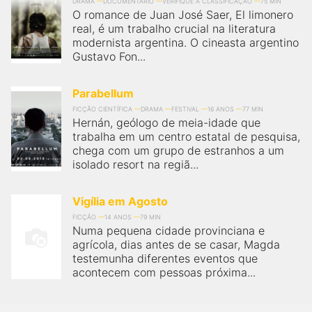
DRAMA
DOCUMENTÁRIO
VERIFIQUE A CLASSIFICAÇÃO
75 MIN
O romance de Juan José Saer, El limonero
real, é um trabalho crucial na literatura
modernista argentina. O cineasta argentino
Gustavo Fon...
Parabellum
FICÇÃO CIENTÍFICA
DRAMA
FESTIVAL
16 ANOS
77 MIN
Hernán, geólogo de meia-idade que
trabalha em um centro estatal de pesquisa,
chega com um grupo de estranhos a um
isolado resort na regiã...
Vigília em Agosto
FICÇÃO
14 ANOS
79 MIN
Numa pequena cidade provinciana e
agrícola, dias antes de se casar, Magda
testemunha diferentes eventos que
acontecem com pessoas próxima...