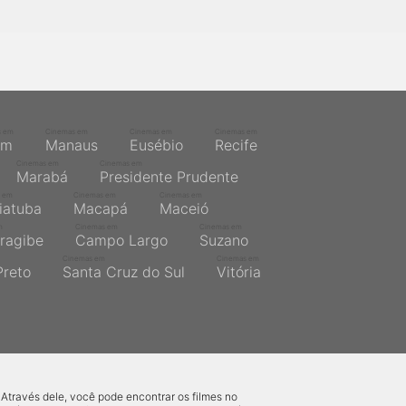
s em
Cinemas em
Cinemas em
Cinemas em
ém
Manaus
Eusébio
Recife
Cinemas em
Cinemas em
Marabá
Presidente Prudente
 em
Cinemas em
Cinemas em
iatuba
Macapá
Maceió
m
Cinemas em
Cinemas em
ragibe
Campo Largo
Suzano
Cinemas em
Cinemas em
Preto
Santa Cruz do Sul
Vitória
 Através dele, você pode encontrar os filmes no