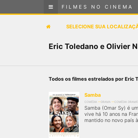
FILMES NO CINEMA
FILMES NO CINEMA
SELECIONE SUA LOCALIZAÇÃO
SELECIONE SUA LOCALIZAÇ
FILMES EM CARTAZ
Eric Toledano e Olivier 
PRÓXIMOS LANÇAMENTOS
GÊNEROS
Todos os filmes estrelados por Eric 
NOTÍCIAS
Samba
COMÉDIA
DRAMA
COMÉDIA DRAMÁ
PÁGINA INICIAL
Samba (Omar Sy) é um
vive há 10 anos na Fra
mantido no novo país à
FilmesNoCinema.com.br
é o maior localizador de
filmes e sessões de cinema no Brasil. Através dele,
você pode encontrar os filmes no cinema mais