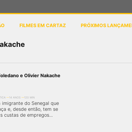
ÃO
FILMES EM CARTAZ
PRÓXIMOS LANÇAME
ou
selecione sua localização
Nakache
Toledano e Olivier Nakache
TICA
14 ANOS
120 MIN
 imigrante do Senegal que
nça e, desde então, tem se
s custas de empregos...