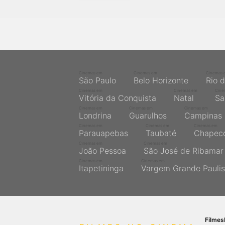
próximos a você ou a qualquer cidade em território
brasileiro. Você pode também acessar informações
sobre cinemas, horários, assistir aos trailers e muito
mais.
Cinemas em
Cinemas em
Cinemas 
São Paulo
Belo Horizonte
Rio 
Cinemas em
Cinemas em
Cine
Vitória da Conquista
Natal
Sa
Cinemas em
Cinemas em
Cinemas em
Londrina
Guarulhos
Campinas
Cinemas em
Cinemas em
Cinemas em
Parauapebas
Taubaté
Chapec
Cinemas em
Cinemas em
João Pessoa
São José de Ribamar
Cinemas em
Cinemas em
Itapetininga
Vargem Grande Paulis
Filme