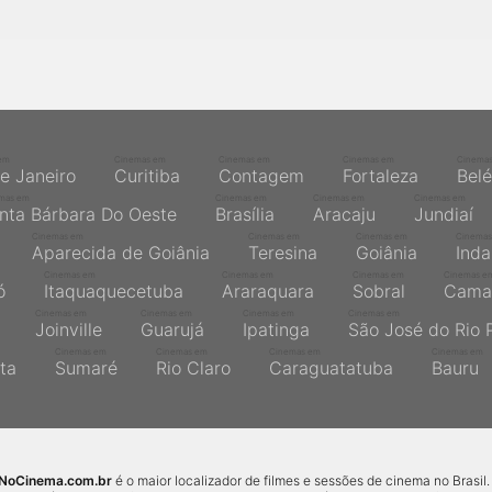
em
Cinemas em
Cinemas em
Cinemas em
Cinema
de Janeiro
Curitiba
Contagem
Fortaleza
Bel
mas em
Cinemas em
Cinemas em
Cinemas em
nta Bárbara Do Oeste
Brasília
Aracaju
Jundiaí
Cinemas em
Cinemas em
Cinemas em
Cinemas
Aparecida de Goiânia
Teresina
Goiânia
Inda
Cinemas em
Cinemas em
Cinemas em
Cinemas e
ó
Itaquaquecetuba
Araraquara
Sobral
Cama
Cinemas em
Cinemas em
Cinemas em
Cinemas em
Joinville
Guarujá
Ipatinga
São José do Rio 
Cinemas em
Cinemas em
Cinemas em
Cinemas em
ta
Sumaré
Rio Claro
Caraguatatuba
Bauru
sNoCinema.com.br
é o maior localizador de filmes e sessões de cinema no Brasil.