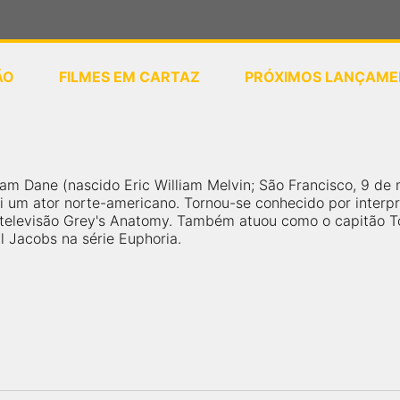
ÃO
FILMES EM CARTAZ
PRÓXIMOS LANÇAME
ou
selecione sua localização
liam Dane (nascido Eric William Melvin; São Francisco, 9 de
i um ator norte-americano. Tornou-se conhecido por interpre
 televisão Grey's Anatomy. Também atuou como o capitão To
 Jacobs na série Euphoria.