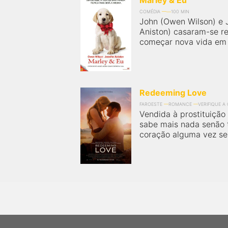
Marley & Eu
COMÉDIA
100 MIN
John (Owen Wilson) e J
Aniston) casaram-se r
começar nova vida em W
Redeeming Love
FAROESTE
ROMANCE
VERIFIQUE A
Vendida à prostituição
sabe mais nada senão t
coração alguma vez se