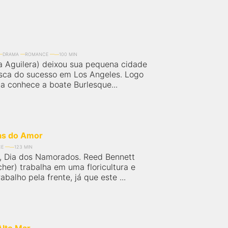
DRAMA
ROMANCE
100 MIN
na Aguilera) deixou sua pequena cidade
sca do sucesso em Los Angeles. Logo
la conhece a boate Burlesque...
das do Amor
CE
123 MIN
, Dia dos Namorados. Reed Bennett
her) trabalha em uma floricultura e
abalho pela frente, já que este ...