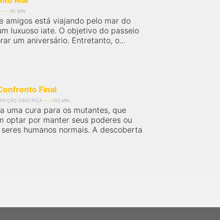
Alto Mar
90 MIN
 amigos está viajando pelo mar do
m luxuoso iate. O objetivo do passeio
r um aniversário. Entretanto, o...
onfronto Final
FICÇÃO CIENTÍFICA
105 MIN
a uma cura para os mutantes, que
 optar por manter seus poderes ou
 seres humanos normais. A descoberta