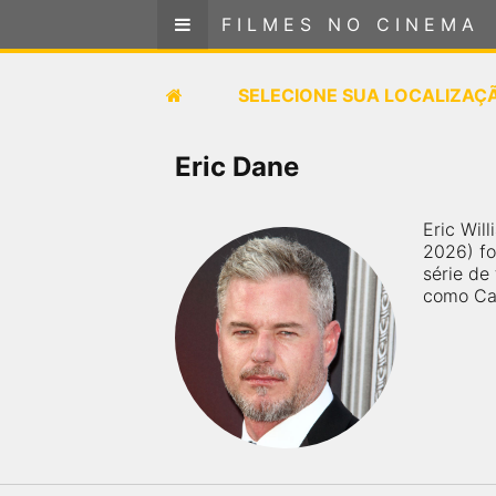
FILMES NO CINEMA
FILMES NO CINEMA
SELECIONE SUA LOCALIZAÇÃO
SELECIONE SUA LOCALIZAÇ
FILMES EM CARTAZ
Eric Dane
PRÓXIMOS LANÇAMENTOS
Eric Wil
2026) fo
GÊNEROS
série de
como Cal
NOTÍCIAS
PÁGINA INICIAL
FilmesNoCinema.com.br
é o maior localizador de
filmes e sessões de cinema no Brasil. Através dele,
você pode encontrar os filmes no cinema mais