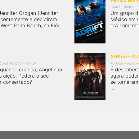
Pânico em 
DRAMA
SUSPENSE
ennifer Grogan (Jennifer
Um grupo de
ecentemente e decidiram
México em u
est Palm Beach, na Flór...
era comemora
X-Men - O C
 CLASSIFICAÇÃO
134 MIN
FANTASIA
AÇÃO
 quando criança, Angel não
É descobert
raição. Poderá o seu
agora podem
r consertado?
se tornarem
...