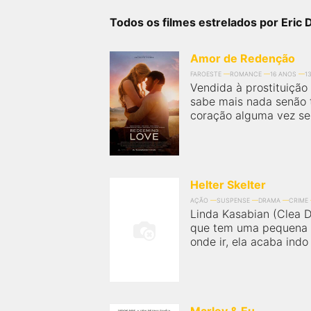
próximos a você ou a qualquer cidade em território
brasileiro. Você pode também acessar informações
Todos os filmes estrelados por Eric 
sobre cinemas, horários, assistir aos trailers e muito
mais.
Amor de Redenção
FAROESTE
ROMANCE
16 ANOS
1
Vendida à prostituição
sabe mais nada senão t
coração alguma vez se
Helter Skelter
AÇÃO
SUSPENSE
DRAMA
CRIME
Linda Kasabian (Clea 
que tem uma pequena f
onde ir, ela acaba indo