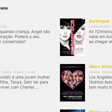
Dane
Burlesque
34 MIN
COMÉDIA MUSICAL
 quando criança, Angel não
Ali (Christi
raição. Poderá o seu
natal em bu
r consertado?
ao chegar e
Idas e Vin
TERROR
16 ANOS
127 MIN
COMÉDIA
ROMAN
DuVall) é uma jovem mulher
Los Angeles
ilha, Tanya. Sem ter para
(Ashton Kutc
 viver com Charles ...
tem muito tr