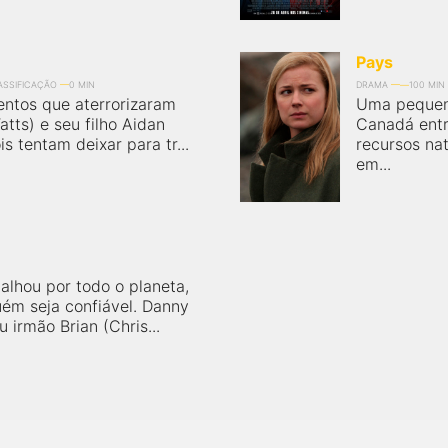
Pays
LASSIFICAÇÃO
0 MIN
DRAMA
100 MIN
entos que aterrorizaram
Uma pequena
tts) e seu filho Aidan
Canadá entr
s tentam deixar para tr...
recursos na
em...
alhou por todo o planeta,
ém seja confiável. Danny
u irmão Brian (Chris...