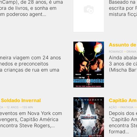
anCamp), de 28 anos, é uma
Baseado na 
ora de livros, e sonha em
escrita por 
 um poderoso agent...
mistura ficç
Assunto de
ROMANCE
DRAMA
imeira viagem com 24 anos
Ainda abala
medos e preconceitos
3 anos de c
ara crianças de rua em uma
(Mischa Bar
 Soldado Invernal
Capitão Amé
CA
12 ANOS
135 MIN
AÇÃO
FANTASIA
 eventos em Nova York com
Depois dos 
vengers, Capitão América
`Capitão Am
ncontra Steve Rogers,...
encontra St
formad...