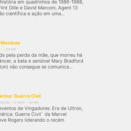
história em quadrinhos de 1986-1988,
Flint Dille e David Marconi, Agent 13
ão científica e ação em uma...
 Meninas
104 MIN
da pela perda da mãe, que morreu há
âncer, a bela e sensível Mary Bradford
ton) não consegue se comunica...
rica: Guerra Civil
FICÇÃO
12 ANOS
148 MIN
eventos de Vingadores: Era de Ultron,
érica: Guerra Civil´ da Marvel
eve Rogers liderando o recém