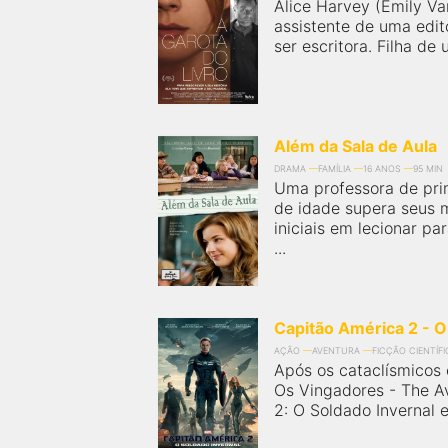
próximos a você ou a qualquer cidade em território
Alice Harvey (Emily V
brasileiro. Você pode também acessar informações
assistente de uma edit
sobre cinemas, horários, assistir aos trailers e muito
ser escritora. Filha de
mais.
Além da Sala de Aula
DRAMA
FAMÍLIA
16 ANOS
95 MIN
Uma professora de pr
de idade supera seus 
iniciais em lecionar p
...
Capitão América 2 - O
AÇÃO
AVENTURA
FICÇÃO CIENTÍFI
Após os cataclísmicos
Os Vingadores - The A
2: O Soldado Invernal e