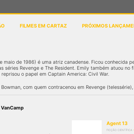
ÃO
FILMES EM CARTAZ
PRÓXIMOS LANÇAME
ou
selecione sua localização
e maio de 1986) é uma atriz canadense. Ficou conhecida pe
nas séries Revenge e The Resident. Emily também atuou no 
e reprisou o papel em Captain America: Civil War.
 Bowman, com quem contracenou em Revenge (telessérie), e
ly VanCamp
Agent 13
FICÇÃO CIENTÍFICA