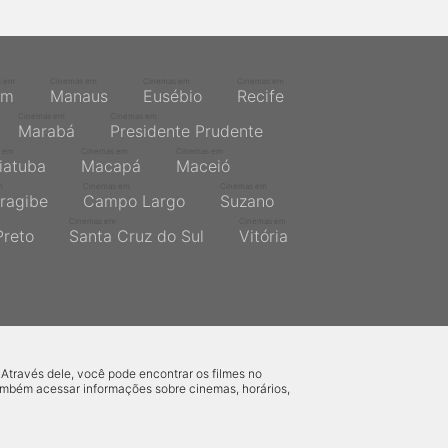
s em
Cinemas em
Cinemas em
Cinemas em
ém
Manaus
Eusébio
Recife
Cinemas em
Cinemas em
Marabá
Presidente Prudente
 em
Cinemas em
Cinemas em
iatuba
Macapá
Maceió
m
Cinemas em
Cinemas em
ragibe
Campo Largo
Suzano
Cinemas em
Cinemas em
Preto
Santa Cruz do Sul
Vitória
 Através dele, você pode encontrar os filmes no
também acessar informações sobre cinemas, horários,