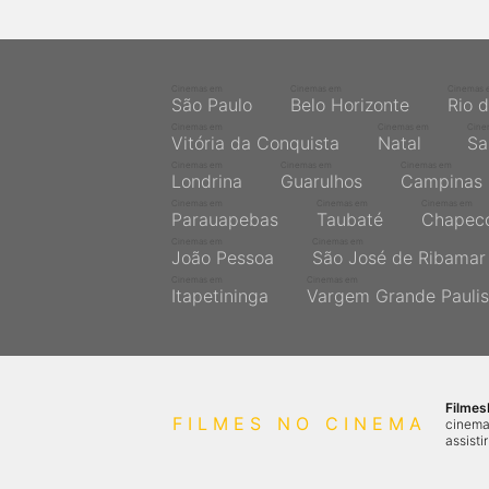
Cinemas em
Cinemas em
Cinemas 
São Paulo
Belo Horizonte
Rio 
Cinemas em
Cinemas em
Cine
Vitória da Conquista
Natal
Sa
Cinemas em
Cinemas em
Cinemas em
Londrina
Guarulhos
Campinas
Cinemas em
Cinemas em
Cinemas em
Parauapebas
Taubaté
Chapec
Cinemas em
Cinemas em
João Pessoa
São José de Ribamar
Cinemas em
Cinemas em
Itapetininga
Vargem Grande Paulis
Filme
FILMES NO CINEMA
cinema
assisti