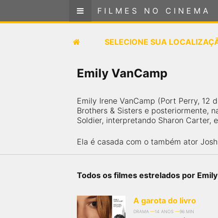
FILMES NO CINEMA
FILMES NO CINEMA
SELECIONE SUA LOCALIZAÇÃO
SELECIONE SUA LOCALIZAÇ
FILMES EM CARTAZ
Emily VanCamp
PRÓXIMOS LANÇAMENTOS
Emily Irene VanCamp (Port Perry, 12 d
Brothers & Sisters e posteriormente, 
GÊNEROS
Soldier, interpretando Sharon Carter, 
NOTÍCIAS
Ela é casada com o também ator Josh
PÁGINA INICIAL
Todos os filmes estrelados por Emi
FilmesNoCinema.com.br
é o maior localizador de
A garota do livro
filmes e sessões de cinema no Brasil. Através dele,
você pode encontrar os filmes no cinema mais
DRAMA
14 ANOS
96 MIN