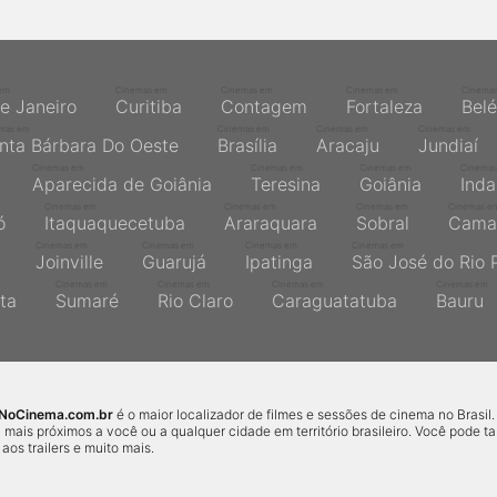
em
Cinemas em
Cinemas em
Cinemas em
Cinema
de Janeiro
Curitiba
Contagem
Fortaleza
Bel
mas em
Cinemas em
Cinemas em
Cinemas em
nta Bárbara Do Oeste
Brasília
Aracaju
Jundiaí
Cinemas em
Cinemas em
Cinemas em
Cinemas
Aparecida de Goiânia
Teresina
Goiânia
Inda
Cinemas em
Cinemas em
Cinemas em
Cinemas e
ó
Itaquaquecetuba
Araraquara
Sobral
Cama
Cinemas em
Cinemas em
Cinemas em
Cinemas em
Joinville
Guarujá
Ipatinga
São José do Rio 
Cinemas em
Cinemas em
Cinemas em
Cinemas em
ta
Sumaré
Rio Claro
Caraguatatuba
Bauru
sNoCinema.com.br
é o maior localizador de filmes e sessões de cinema no Brasil.
 mais próximos a você ou a qualquer cidade em território brasileiro. Você pode 
r aos trailers e muito mais.