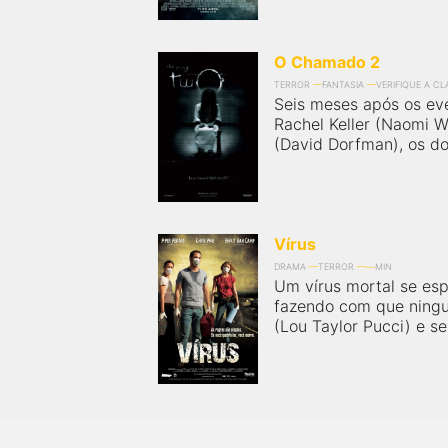
O Chamado 2
TERROR
FANTASIA
VERIFIQUE A C
Seis meses após os ev
Rachel Keller (Naomi Wa
(David Dorfman), os doi
Vírus
DRAMA
TERROR
MIN
Um vírus mortal se esp
fazendo com que ningu
(Lou Taylor Pucci) e se