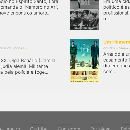
io no Espírito Santo, Lora
Em uma cida
 comanda o "Namoro no Ar",
político é a
ve encontros amoro...
profissional
o...
Um Homem
OMANCE
FICÇÃO
COMÉDIA
DRAMA
Arnaldo é u
casamento f
o XX. Olga Benário (Camila
dia em que 
udia alemã. Militante
com...
 pela polícia e foge...
em
Cinemas em
Cinemas em
Cinemas em
Cinema
de Janeiro
Curitiba
Contagem
Fortaleza
Bel