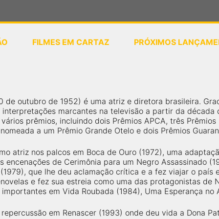
ÃO
FILMES EM CARTAZ
PRÓXIMOS LANÇAME
ou
selecione sua localização
0 de outubro de 1952) é uma atriz e diretora brasileira. G
 interpretações marcantes na televisão a partir da década 
 vários prêmios, incluindo dois Prêmios APCA, três Prêmios 
o nomeada a um Prêmio Grande Otelo e dois Prêmios Guaran
 como atriz nos palcos em Boca de Ouro (1972), uma adaptaç
nas encenações de Cerimônia para um Negro Assassinado (19
(1979), que lhe deu aclamação crítica e a fez viajar o país
enovelas e fez sua estreia como uma das protagonistas de 
 importantes em Vida Roubada (1984), Uma Esperança no A
e repercussão em Renascer (1993) onde deu vida a Dona Pat