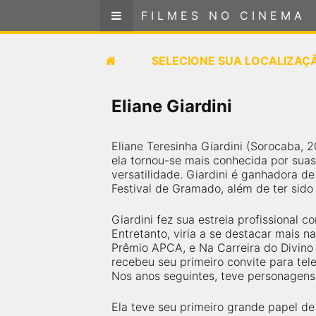
FILMES NO CINEMA
FILMES NO CINEMA
SELECIONE SUA LOCALIZAÇÃO
SELECIONE SUA LOCALIZAÇ
FILMES EM CARTAZ
Eliane Giardini
PRÓXIMOS LANÇAMENTOS
Eliane Teresinha Giardini (Sorocaba, 2
ela tornou-se mais conhecida por suas
GÊNEROS
versatilidade. Giardini é ganhadora de
Festival de Gramado, além de ter sid
NOTÍCIAS
Giardini fez sua estreia profissional
Entretanto, viria a se destacar mais 
PÁGINA INICIAL
Prêmio APCA, e Na Carreira do Divino 
recebeu seu primeiro convite para tel
Nos anos seguintes, teve personagens
FilmesNoCinema.com.br
é o maior localizador de
filmes e sessões de cinema no Brasil. Através dele,
você pode encontrar os filmes no cinema mais
Ela teve seu primeiro grande papel d