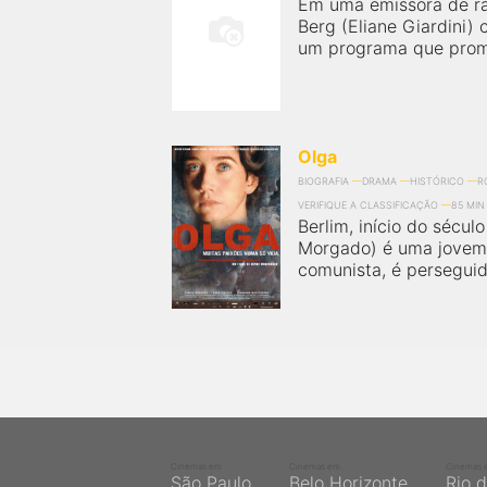
Em uma emissora de rád
Berg (Eliane Giardini)
um programa que promo
Olga
BIOGRAFIA
DRAMA
HISTÓRICO
R
VERIFIQUE A CLASSIFICAÇÃO
85 MIN
Berlim, início do sécul
Morgado) é uma jovem j
comunista, é perseguida
Cinemas em
Cinemas em
Cinemas 
São Paulo
Belo Horizonte
Rio 