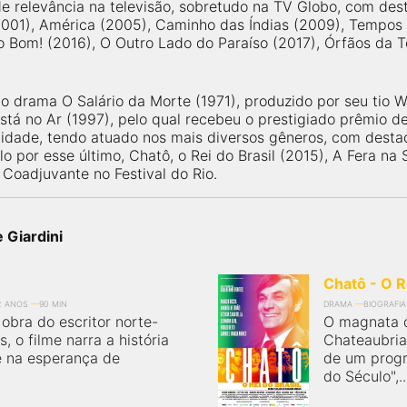
de relevância na televisão, sobretudo na TV Globo, com de
2001), América (2005), Caminho das Índias (2009), Tempos 
 Bom! (2016), O Outro Lado do Paraíso (2017), Órfãos da Te
no drama O Salário da Morte (1971), produzido por seu tio 
á no Ar (1997), pelo qual recebeu o prestigiado prêmio de
ilidade, tendo atuado nos mais diversos gêneros, com dest
 por esse último, Chatô, o Rei do Brasil (2015), A Fera na
 Coadjuvante no Festival do Rio.
 Giardini
Chatô - O R
2 ANOS
90 MIN
DRAMA
BIOGRAFIA
obra do escritor norte-
O magnata 
 o filme narra a história
Chateaubrian
 na esperança de
de um prog
do Século",..