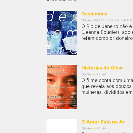
Deslembro
DRAMA
FICÇÃO
14 ANOS
96 MIN
O Rio de Janeiro não é
(Jeanne Boudier), adol
refém como prisioneiro 
Histórias do Olhar
DRAMA
80 MIN
O filme conta com uma
que revela aos poucos
mulheres, divididos em 
O Amor Está no Ar
DRAMA
80 MIN