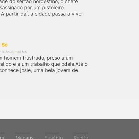
de do sertão nordestino, o chefe
ssassinado por um pistoleiro
. A partir daí, a cidade passa a viver
 Só
14 ANOS
88 MIN
m homem frustrado, preso a um
alido e a um trabalho que odeia.Até o
conhece josie, uma bela jovem de
s em
Cinemas em
Cinemas em
Cinemas em
ém
Manaus
Eusébio
Recife