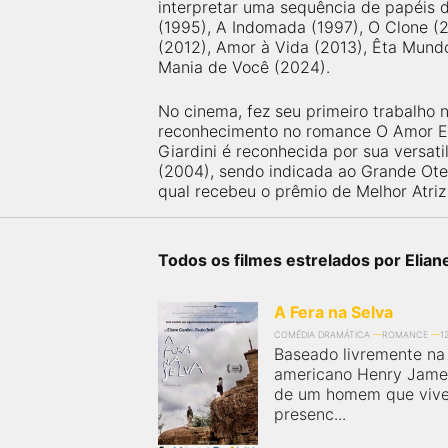
próximos a você ou a qualquer cidade em território
interpretar uma sequência de papéis 
brasileiro. Você pode também acessar informações
(1995), A Indomada (1997), O Clone (
sobre cinemas, horários, assistir aos trailers e muito
(2012), Amor à Vida (2013), Êta Mundo
mais.
Mania de Você (2024).
No cinema, fez seu primeiro trabalho 
reconhecimento no romance O Amor Est
Giardini é reconhecida por sua versat
(2004), sendo indicada ao Grande Otelo
qual recebeu o prêmio de Melhor Atriz
Todos os filmes estrelados por Eliane
A Fera na Selva
COMÉDIA DRAMÁTICA
ROMANCE
1
Baseado livremente na 
americano Henry James,
de um homem que vive
presenc...