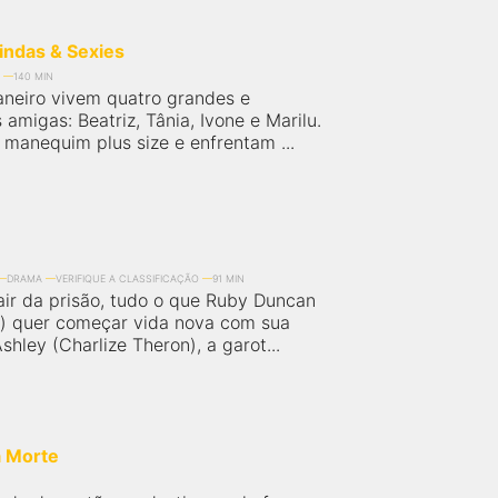
indas & Sexies
140 MIN
aneiro vivem quatro grandes e
 amigas: Beatriz, Tânia, Ivone e Marilu.
 manequim plus size e enfrentam ...
DRAMA
VERIFIQUE A CLASSIFICAÇÃO
91 MIN
air da prisão, tudo o que Ruby Duncan
k) quer começar vida nova com sua
hley (Charlize Theron), a garot...
a Morte