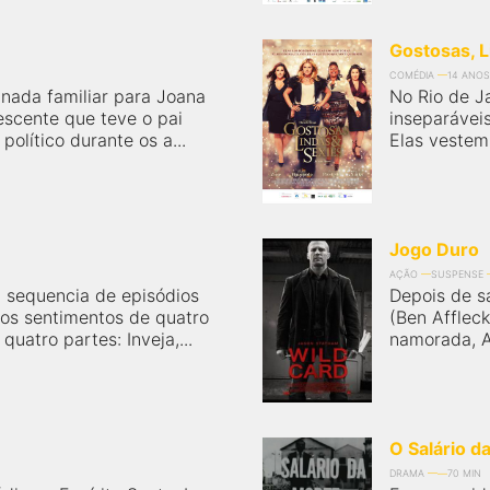
Gostosas, L
COMÉDIA
14 ANOS
 nada familiar para Joana
No Rio de J
escente que teve o pai
inseparáveis
político durante os a...
Elas vestem
Jogo Duro
AÇÃO
SUSPENSE
 sequencia de episódios
Depois de s
 os sentimentos de quatro
(Ben Afflec
quatro partes: Inveja,...
namorada, As
O Salário d
DRAMA
70 MIN