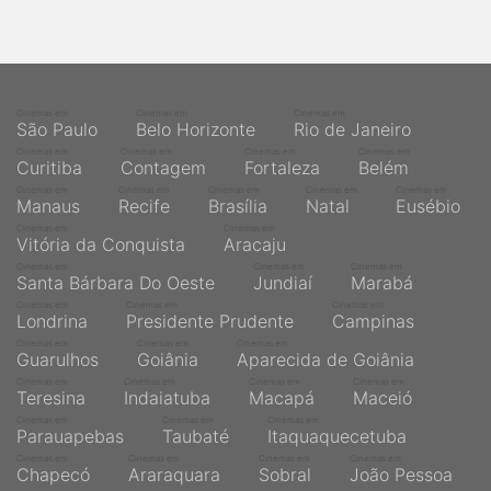
qualquer cidade em território brasileiro. Você pode também
acessar informações sobre cinemas, horários, assistir aos
trailers e muito mais.
Cinemas em
Cinemas em
Cinemas em
São Paulo
Belo Horizonte
Rio de Janeiro
Cinemas em
Cinemas em
Cinemas em
Cinemas em
Curitiba
Contagem
Fortaleza
Belém
Cinemas em
Cinemas em
Cinemas em
Cinemas em
Cinemas em
Manaus
Recife
Brasília
Natal
Eusébio
Cinemas em
Cinemas em
Vitória da Conquista
Aracaju
Cinemas em
Cinemas em
Cinemas em
Santa Bárbara Do Oeste
Jundiaí
Marabá
Cinemas em
Cinemas em
Cinemas em
Londrina
Presidente Prudente
Campinas
Cinemas em
Cinemas em
Cinemas em
Guarulhos
Goiânia
Aparecida de Goiânia
Cinemas em
Cinemas em
Cinemas em
Cinemas em
Teresina
Indaiatuba
Macapá
Maceió
Cinemas em
Cinemas em
Cinemas em
Parauapebas
Taubaté
Itaquaquecetuba
Cinemas em
Cinemas em
Cinemas em
Cinemas em
Chapecó
Araraquara
Sobral
João Pessoa