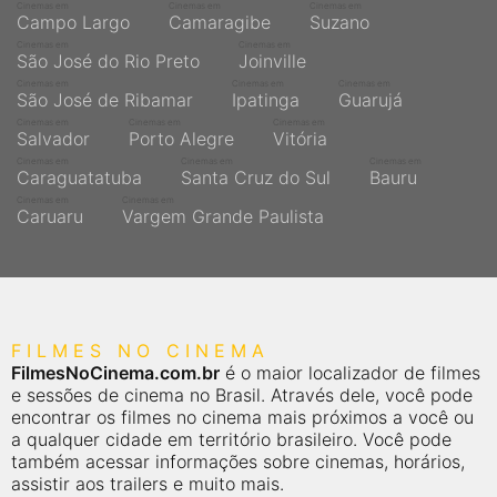
Cinemas em
Cinemas em
Cinemas em
Campo Largo
Camaragibe
Suzano
Cinemas em
Cinemas em
São José do Rio Preto
Joinville
Cinemas em
Cinemas em
Cinemas em
São José de Ribamar
Ipatinga
Guarujá
Cinemas em
Cinemas em
Cinemas em
Salvador
Porto Alegre
Vitória
Cinemas em
Cinemas em
Cinemas em
Caraguatatuba
Santa Cruz do Sul
Bauru
Cinemas em
Cinemas em
Caruaru
Vargem Grande Paulista
FILMES NO CINEMA
FilmesNoCinema.com.br
é o maior localizador de filmes
e sessões de cinema no Brasil. Através dele, você pode
encontrar os filmes no cinema mais próximos a você ou
a qualquer cidade em território brasileiro. Você pode
também acessar informações sobre cinemas, horários,
assistir aos trailers e muito mais.