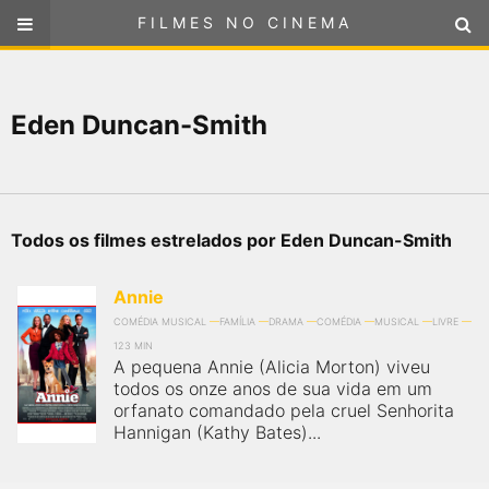
FILMES NO CINEMA
FILMES NO CINEMA
SELECIONE SUA LOCALIZAÇÃO
Eden Duncan-Smith
ou
selecione sua localização
FILMES EM CARTAZ
PRÓXIMOS LANÇAMENTOS
Todos os filmes estrelados por Eden Duncan-Smith
GÊNEROS
Annie
NOTÍCIAS
COMÉDIA MUSICAL
FAMÍLIA
DRAMA
COMÉDIA
MUSICAL
LIVRE
123 MIN
A pequena Annie (Alicia Morton) viveu
PÁGINA INICIAL
todos os onze anos de sua vida em um
orfanato comandado pela cruel Senhorita
Hannigan (Kathy Bates)...
FilmesNoCinema.com.br
é o maior localizador de filmes e
sessões de cinema no Brasil. Através dele, você pode
encontrar os filmes no cinema mais próximos a você ou a