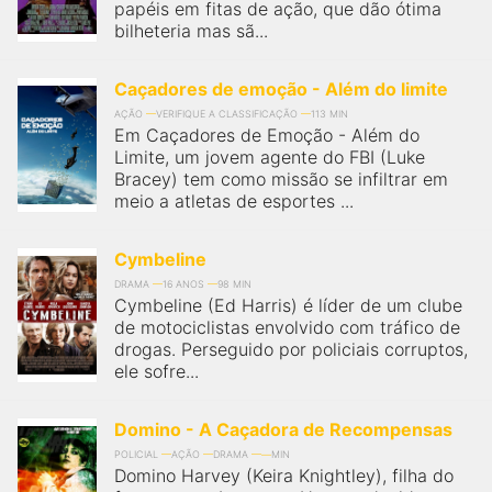
papéis em fitas de ação, que dão ótima
bilheteria mas sã...
Caçadores de emoção - Além do limite
AÇÃO
VERIFIQUE A CLASSIFICAÇÃO
113 MIN
Em Caçadores de Emoção - Além do
Limite, um jovem agente do FBI (Luke
Bracey) tem como missão se infiltrar em
meio a atletas de esportes ...
Cymbeline
DRAMA
16 ANOS
98 MIN
Cymbeline (Ed Harris) é líder de um clube
de motociclistas envolvido com tráfico de
drogas. Perseguido por policiais corruptos,
ele sofre...
Domino - A Caçadora de Recompensas
POLICIAL
AÇÃO
DRAMA
MIN
Domino Harvey (Keira Knightley), filha do