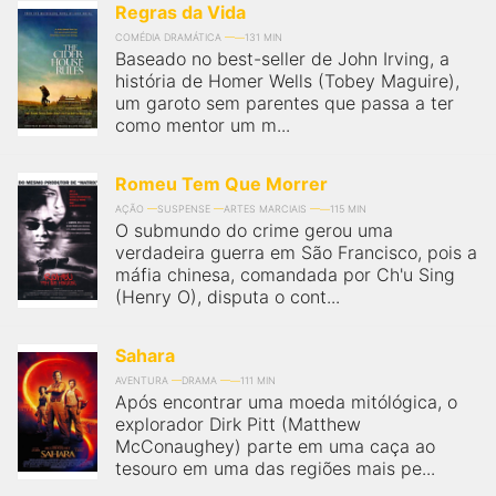
Regras da Vida
COMÉDIA DRAMÁTICA
131 MIN
Baseado no best-seller de John Irving, a
história de Homer Wells (Tobey Maguire),
um garoto sem parentes que passa a ter
como mentor um m...
Romeu Tem Que Morrer
AÇÃO
SUSPENSE
ARTES MARCIAIS
115 MIN
O submundo do crime gerou uma
verdadeira guerra em São Francisco, pois a
máfia chinesa, comandada por Ch'u Sing
(Henry O), disputa o cont...
Sahara
AVENTURA
DRAMA
111 MIN
Após encontrar uma moeda mitólógica, o
explorador Dirk Pitt (Matthew
McConaughey) parte em uma caça ao
tesouro em uma das regiões mais pe...