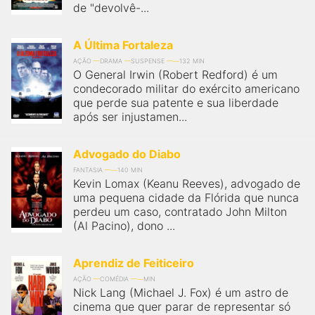
de "devolvê-...
A Última Fortaleza
AÇÃO
DRAMA
SUSPENSE
132 MIN
O General Irwin (Robert Redford) é um
condecorado militar do exército americano
que perde sua patente e sua liberdade
após ser injustamen...
Advogado do Diabo
FANTASIA
140 MIN
Kevin Lomax (Keanu Reeves), advogado de
uma pequena cidade da Flórida que nunca
perdeu um caso, contratado John Milton
(Al Pacino), dono ...
Aprendiz de Feiticeiro
AÇÃO
COMÉDIA
MIN
Nick Lang (Michael J. Fox) é um astro de
cinema que quer parar de representar só