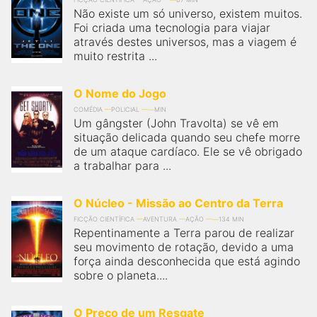
Não existe um só universo, existem muitos.
Foi criada uma tecnologia para viajar
através destes universos, mas a viagem é
muito restrita ...
O Nome do Jogo
COMÉDIA
POLICIAL
MIN
Um gângster (John Travolta) se vê em
situação delicada quando seu chefe morre
de um ataque cardíaco. Ele se vê obrigado
a trabalhar para ...
O Núcleo - Missão ao Centro da Terra
FICÇÃO CIENTÍFICA
AVENTURA
AÇÃO
134 MIN
Repentinamente a Terra parou de realizar
seu movimento de rotação, devido a uma
força ainda desconhecida que está agindo
sobre o planeta....
O Preço de um Resgate