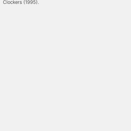
qualquer cidade em território brasileiro. Você pode também
Clockers (1995).
acessar informações sobre cinemas, horários, assistir aos
trailers e muito mais.