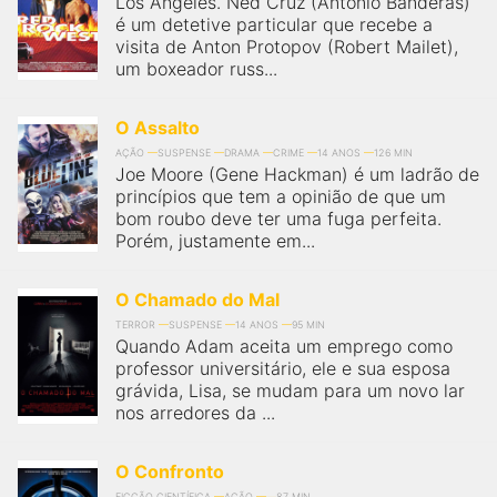
Los Angeles. Ned Cruz (Antonio Banderas)
é um detetive particular que recebe a
visita de Anton Protopov (Robert Mailet),
um boxeador russ...
O Assalto
AÇÃO
SUSPENSE
DRAMA
CRIME
14 ANOS
126 MIN
Joe Moore (Gene Hackman) é um ladrão de
princípios que tem a opinião de que um
bom roubo deve ter uma fuga perfeita.
Porém, justamente em...
O Chamado do Mal
TERROR
SUSPENSE
14 ANOS
95 MIN
Quando Adam aceita um emprego como
professor universitário, ele e sua esposa
grávida, Lisa, se mudam para um novo lar
nos arredores da ...
O Confronto
FICÇÃO CIENTÍFICA
AÇÃO
87 MIN