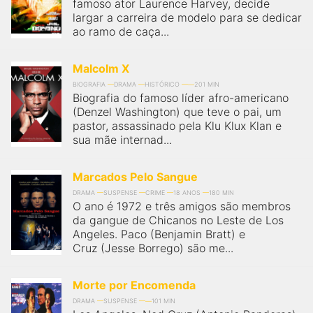
famoso ator Laurence Harvey, decide
largar a carreira de modelo para se dedicar
ao ramo de caça...
Malcolm X
BIOGRAFIA
DRAMA
HISTÓRICO
201 MIN
Biografia do famoso líder afro-americano
(Denzel Washington) que teve o pai, um
pastor, assassinado pela Klu Klux Klan e
sua mãe internad...
Marcados Pelo Sangue
DRAMA
SUSPENSE
CRIME
18 ANOS
180 MIN
O ano é 1972 e três amigos são membros
da gangue de Chicanos no Leste de Los
Angeles. Paco (Benjamin Bratt) e
Cruz (Jesse Borrego) são me...
Morte por Encomenda
DRAMA
SUSPENSE
101 MIN