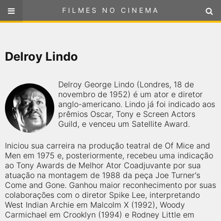
FILMES NO CINEMA
FILMES NO CINEMA
SELECIONE SUA LOCALIZAÇÃO
Delroy Lindo
ou
selecione sua localização
FILMES EM CARTAZ
Delroy George Lindo (Londres, 18 de
PRÓXIMOS LANÇAMENTOS
novembro de 1952) é um ator e diretor
anglo-americano. Lindo já foi indicado aos
prêmios Oscar, Tony e Screen Actors
GÊNEROS
Guild, e venceu um Satellite Award.
NOTÍCIAS
Iniciou sua carreira na produção teatral de Of Mice and
Men em 1975 e, posteriormente, recebeu uma indicação
ao Tony Awards de Melhor Ator Coadjuvante por sua
PÁGINA INICIAL
atuação na montagem de 1988 da peça Joe Turner's
Come and Gone. Ganhou maior reconhecimento por suas
colaborações com o diretor Spike Lee, interpretando
FilmesNoCinema.com.br
é o maior localizador de filmes e
West Indian Archie em Malcolm X (1992), Woody
sessões de cinema no Brasil. Através dele, você pode
encontrar os filmes no cinema mais próximos a você ou a
Carmichael em Crooklyn (1994) e Rodney Little em