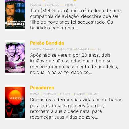
POLICIAL
SUSPENSE
118 MIN
Tom (Mel Gibson), milionário dono de uma
companhia de aviação, descobre que seu
filho de nove anos foi sequestrado. Os
bandidos pedem doi...
Paixão Bandida
COMÉDIA DRAMÁTICA
POLICIAL
ROMANCE
MIN
Após não se verem por 20 anos, dois
irmãos que não se relacionam bem se
reencontram no casamento de um deles,
no qual a noiva foi dada co...
Pecadores
DRAMA
SUSPENSE
TERROR
16 ANOS
132 MIN
Dispostos a deixar suas vidas conturbadas
para trás, irmãos gêmeos (Jordan)
retornam à sua cidade natal para
recomeçar suas vidas do zero...