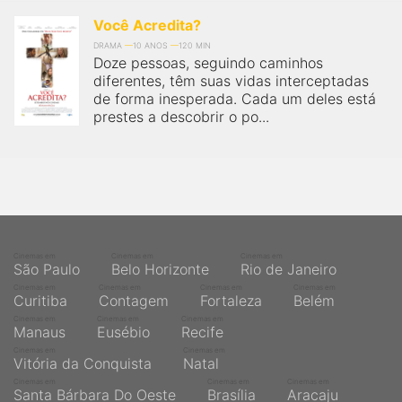
Você Acredita?
DRAMA
10 ANOS
120 MIN
Doze pessoas, seguindo caminhos
diferentes, têm suas vidas interceptadas
de forma inesperada. Cada um deles está
prestes a descobrir o po...
Cinemas em
Cinemas em
Cinemas em
São Paulo
Belo Horizonte
Rio de Janeiro
Cinemas em
Cinemas em
Cinemas em
Cinemas em
Curitiba
Contagem
Fortaleza
Belém
Cinemas em
Cinemas em
Cinemas em
Manaus
Eusébio
Recife
Cinemas em
Cinemas em
Vitória da Conquista
Natal
Cinemas em
Cinemas em
Cinemas em
Santa Bárbara Do Oeste
Brasília
Aracaju