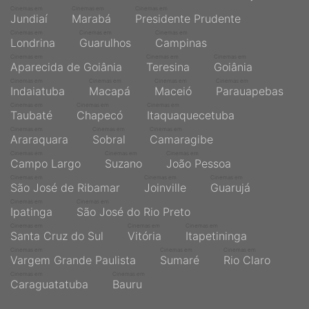
Cinemas em
Cinemas em
Cinemas em
Jundiaí
Marabá
Presidente Prudente
Cinemas em
Cinemas em
Cinemas em
Londrina
Guarulhos
Campinas
Cinemas em
Cinemas em
Cinemas em
Aparecida de Goiânia
Teresina
Goiânia
Cinemas em
Cinemas em
Cinemas em
Cinemas em
Indaiatuba
Macapá
Maceió
Parauapebas
Cinemas em
Cinemas em
Cinemas em
Taubaté
Chapecó
Itaquaquecetuba
Cinemas em
Cinemas em
Cinemas em
Araraquara
Sobral
Camaragibe
Cinemas em
Cinemas em
Cinemas em
Campo Largo
Suzano
João Pessoa
Cinemas em
Cinemas em
Cinemas em
São José de Ribamar
Joinville
Guarujá
Cinemas em
Cinemas em
Ipatinga
São José do Rio Preto
Cinemas em
Cinemas em
Cinemas em
Santa Cruz do Sul
Vitória
Itapetininga
Cinemas em
Cinemas em
Cinemas em
Vargem Grande Paulista
Sumaré
Rio Claro
Cinemas em
Cinemas em
Caraguatatuba
Bauru