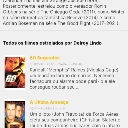
Clarence Thomas em Strange Justice (1999).
Posteriormente, estrelou como o vereador Ronin
Gibbons na série The Chicago Code (2011), como Winter
na série dramática fantástica Believe (2014) e como
Adrian Boseman na série The Good Fight (2017–2021).
Todos os filmes estrelados por Delroy Lindo
60 Segundos
SUSPENSE
AÇÃO
DRAMA
118 MIN
Randall "Memphis" Raines (Nicolas Cage)
um lendário ladrão de carros. Nenhuma
fechadura ou alarme pode pará-lo e ele
consegue roubar seu ...
A Última Ameaça
AÇÃO
SUSPENSE
MIN
Um piloto (John Travolta) da Força Aérea
ejeta seu companheiro (Christian Slater) e
rouba duas armas nucleares com o intuito