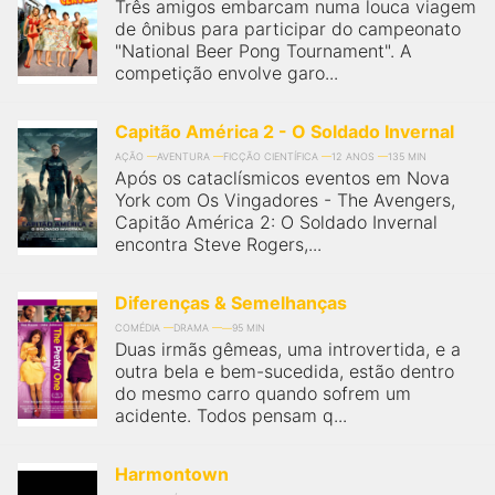
qualquer cidade em território brasileiro. Você pode também
Três amigos embarcam numa louca viagem
acessar informações sobre cinemas, horários, assistir aos
de ônibus para participar do campeonato
trailers e muito mais.
"National Beer Pong Tournament". A
competição envolve garo...
Capitão América 2 - O Soldado Invernal
AÇÃO
AVENTURA
FICÇÃO CIENTÍFICA
12 ANOS
135 MIN
Após os cataclísmicos eventos em Nova
York com Os Vingadores - The Avengers,
Capitão América 2: O Soldado Invernal
encontra Steve Rogers,...
Diferenças & Semelhanças
COMÉDIA
DRAMA
95 MIN
Duas irmãs gêmeas, uma introvertida, e a
outra bela e bem-sucedida, estão dentro
do mesmo carro quando sofrem um
acidente. Todos pensam q...
Harmontown