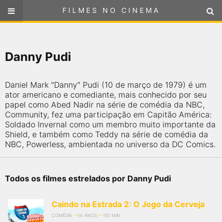
FILMES NO CINEMA
FILMES NO CINEMA
SELECIONE SUA LOCALIZAÇÃO
Danny Pudi
ou
selecione sua localização
FILMES EM CARTAZ
Daniel Mark "Danny" Pudi (10 de março de 1979) é um
PRÓXIMOS LANÇAMENTOS
ator americano e comediante, mais conhecido por seu
papel como Abed Nadir na série de comédia da NBC,
Community, fez uma participação em Capitão América:
GÊNEROS
Soldado Invernal como um membro muito importante da
Shield, e também como Teddy na série de comédia da
NBC, Powerless, ambientada no universo da DC Comics.
NOTÍCIAS
PÁGINA INICIAL
Todos os filmes estrelados por Danny Pudi
FilmesNoCinema.com.br
é o maior localizador de filmes e
Caindo na Estrada 2: O Jogo da Cerveja
sessões de cinema no Brasil. Através dele, você pode
encontrar os filmes no cinema mais próximos a você ou a
COMÉDIA
14 ANOS
110 MIN