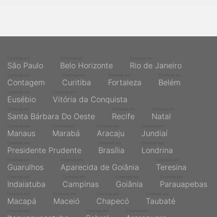
Cinemas em
Cinemas em
Cinemas em
São Paulo
Belo Horizonte
Rio de Janeiro
Cinemas em
Cinemas em
Cinemas em
Cinemas em
Contagem
Curitiba
Fortaleza
Belém
Cinemas em
Cinemas em
Eusébio
Vitória da Conquista
Cinemas em
Cinemas em
Cinemas em
Santa Bárbara Do Oeste
Recife
Natal
Cinemas em
Cinemas em
Cinemas em
Cinemas em
Manaus
Marabá
Aracaju
Jundiaí
Cinemas em
Cinemas em
Cinemas em
Presidente Prudente
Brasília
Londrina
Cinemas em
Cinemas em
Cinemas em
Guarulhos
Aparecida de Goiânia
Teresina
Cinemas em
Cinemas em
Cinemas em
Cinemas em
Indaiatuba
Campinas
Goiânia
Parauapebas
Cinemas em
Cinemas em
Cinemas em
Cinemas em
Macapá
Maceió
Chapecó
Taubaté
Cinemas em
Cinemas em
Cinemas em