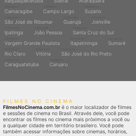
Itaquaquecetuba
Sobral
Araraquara
Cinemas em
Cinemas em
Cinemas em
Camaragibe
Campo Largo
Suzano
Cinemas em
Cinemas em
Cinemas em
São José de Ribamar
Guarujá
Joinville
Cinemas em
Cinemas em
Cinemas em
Ipatinga
João Pessoa
Santa Cruz do Sul
Cinemas em
Cinemas em
Cinemas em
Vargem Grande Paulista
Itapetininga
Sumaré
Cinemas em
Cinemas em
Cinemas em
Rio Claro
Vitória
São José do Rio Preto
Cinemas em
Cinemas em
Caraguatatuba
Caruaru
FILMES NO CINEMA
FilmesNoCinema.com.br
é o maior localizador de filmes
e sessões de cinema no Brasil. Através dele, você pode
encontrar os filmes no cinema mais próximos a você ou
a qualquer cidade em território brasileiro. Você pode
também acessar informações sobre cinemas, horários,