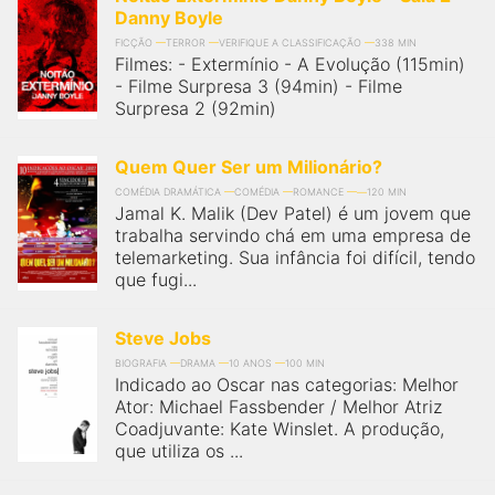
Danny Boyle
FICÇÃO
TERROR
VERIFIQUE A CLASSIFICAÇÃO
338 MIN
Filmes: - Extermínio - A Evolução (115min)
- Filme Surpresa 3 (94min) - Filme
Surpresa 2 (92min)
Quem Quer Ser um Milionário?
COMÉDIA DRAMÁTICA
COMÉDIA
ROMANCE
120 MIN
Jamal K. Malik (Dev Patel) é um jovem que
trabalha servindo chá em uma empresa de
telemarketing. Sua infância foi difícil, tendo
que fugi...
Steve Jobs
BIOGRAFIA
DRAMA
10 ANOS
100 MIN
Indicado ao Oscar nas categorias: Melhor
Ator: Michael Fassbender / Melhor Atriz
Coadjuvante: Kate Winslet. A produção,
que utiliza os ...