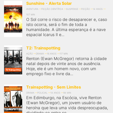
Sunshine - Alerta Solar
AVENTURA
FICÇÃO CIENTÍFICA
SUSPENSE
FICÇÃO
14 ANOS
107 MIN
O Sol corre o risco de desaparecer e, caso
isto ocorra, será o fim de toda a
humanidade. A última esperança é a nave
espacial Icarus II e...
T2: Trainspotting
AÇÃO
DRAMA
16 ANOS
117 MIN
Renton (Ewan McGregor) retorna à cidade
natal depois de vinte anos de ausência.
Hoje, ele é um homem novo, com um
emprego fixo e livre da...
Trainspotting - Sem Limites
DRAMA
POLICIAL
14 ANOS
94 MIN
Em Edimburgo, na Escócia, vive Renton
(Ewan McGregor), um jovem usuário de
heroína que leva uma vida despreocupada,
dividindo-se entre se...