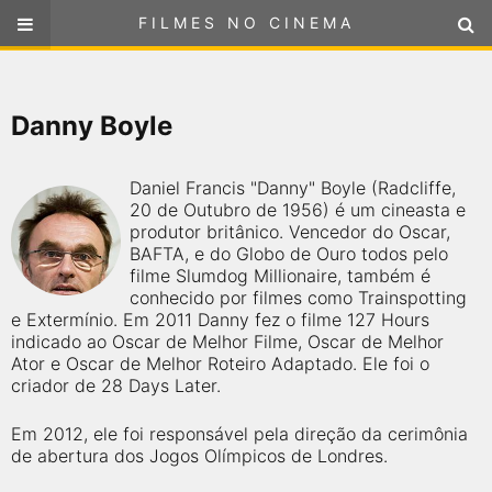
FILMES NO CINEMA
FILMES NO CINEMA
SELECIONE SUA LOCALIZAÇÃO
Danny Boyle
ou
selecione sua localização
FILMES EM CARTAZ
Daniel Francis "Danny" Boyle (Radcliffe,
PRÓXIMOS LANÇAMENTOS
20 de Outubro de 1956) é um cineasta e
produtor britânico. Vencedor do Oscar,
BAFTA, e do Globo de Ouro todos pelo
GÊNEROS
filme Slumdog Millionaire, também é
conhecido por filmes como Trainspotting
e Extermínio. Em 2011 Danny fez o filme 127 Hours
NOTÍCIAS
indicado ao Oscar de Melhor Filme, Oscar de Melhor
Ator e Oscar de Melhor Roteiro Adaptado. Ele foi o
PÁGINA INICIAL
criador de 28 Days Later.
Em 2012, ele foi responsável pela direção da cerimônia
FilmesNoCinema.com.br
é o maior localizador de filmes e
de abertura dos Jogos Olímpicos de Londres.
sessões de cinema no Brasil. Através dele, você pode
encontrar os filmes no cinema mais próximos a você ou a