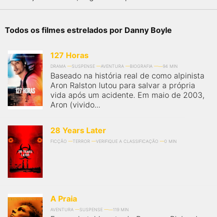
Todos os filmes estrelados por Danny Boyle
127 Horas
DRAMA
SUSPENSE
AVENTURA
BIOGRAFIA
94 MIN
Baseado na história real de como alpinista
Aron Ralston lutou para salvar a própria
vida após um acidente. Em maio de 2003,
Aron (vivido...
28 Years Later
FICÇÃO
TERROR
VERIFIQUE A CLASSIFICAÇÃO
0 MIN
A Praia
AVENTURA
SUSPENSE
119 MIN