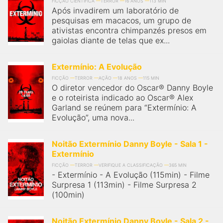
FICÇÃO CIENTÍFICA
TERROR
16 ANOS
113 MIN
Após invadirem um laboratório de
pesquisas em macacos, um grupo de
ativistas encontra chimpanzés presos em
gaiolas diante de telas que ex...
Extermínio: A Evolução
FICÇÃO
TERROR
AÇÃO
18 ANOS
115 MIN
O diretor vencedor do Oscar® Danny Boyle
e o roteirista indicado ao Oscar® Alex
Garland se reúnem para “Extermínio: A
Evolução”, uma nova...
Noitão Extermínio Danny Boyle - Sala 1 -
Extermínio
FICÇÃO
TERROR
VERIFIQUE A CLASSIFICAÇÃO
365 MIN
- Extermínio - A Evolução (115min) - Filme
Surpresa 1 (113min) - Filme Surpresa 2
(100min)
Noitão Extermínio Danny Boyle - Sala 2 -