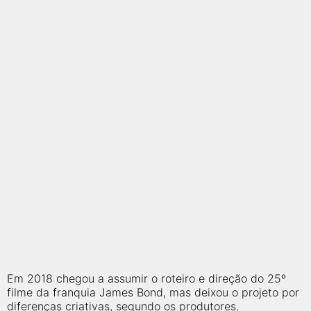
qualquer cidade em território brasileiro. Você pode também
acessar informações sobre cinemas, horários, assistir aos
trailers e muito mais.
Em 2018 chegou a assumir o roteiro e direção do 25º
filme da franquia James Bond, mas deixou o projeto por
diferenças criativas, segundo os produtores.