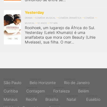
Yesterday
DRAMA
COMÉDIA MUSICAL
COMÉDIA DRAMÁTICA
COMÉDIA
MUSICAL
12 ANOS
117 MIN
Rooihoek, um lugarejo da África do Sul.
Yesterday (Leleti Khumalo) é uma
analfabeta que mora com Beauty (Lihle
Mvelase), sua filha. O mar...
Cinemas em
Cinemas em
Cinemas em
São Paulo
Belo Horizonte
Rio de Janeiro
Cinemas em
Cinemas em
Cinemas em
Cinemas em
Curitiba
Contagem
Fortaleza
Belém
Cinemas em
Cinemas em
Cinemas em
Cinemas em
Cinemas em
Manaus
Recife
Brasília
Natal
Eusébio
Cinemas em
Cinemas em