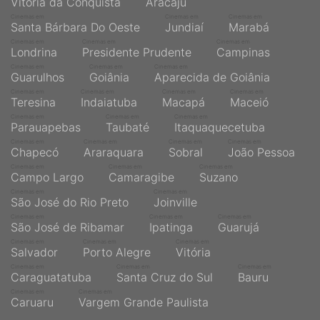
Vitória da Conquista
Aracaju
Cinemas em
Cinemas em
Cinemas em
Santa Bárbara Do Oeste
Jundiaí
Marabá
Cinemas em
Cinemas em
Cinemas em
Londrina
Presidente Prudente
Campinas
Cinemas em
Cinemas em
Cinemas em
Guarulhos
Goiânia
Aparecida de Goiânia
Cinemas em
Cinemas em
Cinemas em
Cinemas em
Teresina
Indaiatuba
Macapá
Maceió
Cinemas em
Cinemas em
Cinemas em
Parauapebas
Taubaté
Itaquaquecetuba
Cinemas em
Cinemas em
Cinemas em
Cinemas em
Chapecó
Araraquara
Sobral
João Pessoa
Cinemas em
Cinemas em
Cinemas em
Campo Largo
Camaragibe
Suzano
Cinemas em
Cinemas em
São José do Rio Preto
Joinville
Cinemas em
Cinemas em
Cinemas em
São José de Ribamar
Ipatinga
Guarujá
Cinemas em
Cinemas em
Cinemas em
Salvador
Porto Alegre
Vitória
Cinemas em
Cinemas em
Cinemas em
Caraguatatuba
Santa Cruz do Sul
Bauru
Cinemas em
Cinemas em
Caruaru
Vargem Grande Paulista