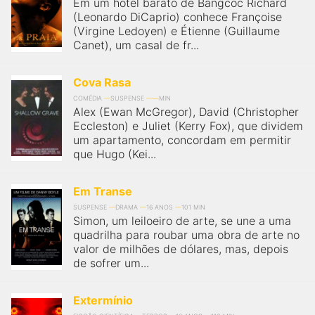
Em um hotel barato de Bangcoc Richard
(Leonardo DiCaprio) conhece Françoise
(Virgine Ledoyen) e Étienne (Guillaume
Canet), um casal de fr...
Cova Rasa
COMÉDIA
SUSPENSE
MIN
Alex (Ewan McGregor), David (Christopher
Eccleston) e Juliet (Kerry Fox), que dividem
um apartamento, concordam em permitir
que Hugo (Kei...
Em Transe
SUSPENSE
DRAMA
16 ANOS
101 MIN
Simon, um leiloeiro de arte, se une a uma
quadrilha para roubar uma obra de arte no
valor de milhões de dólares, mas, depois
de sofrer um...
Extermínio