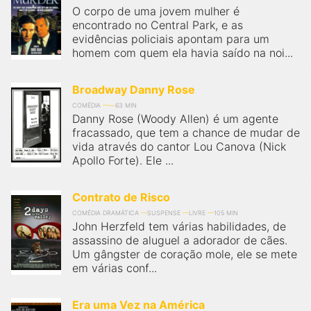
O corpo de uma jovem mulher é
encontrado no Central Park, e as
evidências policiais apontam para um
homem com quem ela havia saído na noi...
Broadway Danny Rose
COMÉDIA
63 MIN
Danny Rose (Woody Allen) é um agente
fracassado, que tem a chance de mudar de
vida através do cantor Lou Canova (Nick
Apollo Forte). Ele ...
Contrato de Risco
COMÉDIA DRAMÁTICA
SUSPENSE
LIVRE
105 MIN
John Herzfeld tem várias habilidades, de
assassino de aluguel a adorador de cães.
Um gângster de coração mole, ele se mete
em várias conf...
Era uma Vez na América