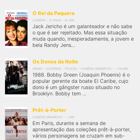
O Rei da Paquera
COMÉDIA
12 ANOS
81 MIN
Jack Jericho é um galanteador e não sabe
o que é ser rejeitado. Mas essa situação
muda quando, inesperadamente, a jovem e
bela Randy Jens...
Os Donos da Noite
DRAMA
SUSPENSE
POLICIAL
COMÉDIA DRAMÁTICA
116 MIN
1988. Bobby Green (Joaquin Phoenix) é o
popular gerente da boate El Caribe, cujo
dono é um gângster russo situado no
Brooklyn. Bobby tem ...
Prêt-à-Porter
COMÉDIA DRAMÁTICA
MIN
Em Paris, durante a semana de
apresentação das coleções prêt-à-porter,
vários personagens se cruzam em sub-