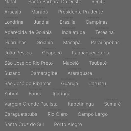
Natal
Santa Bárbara Do Oeste
Recife
Cinemas em
Cinemas em
Cinemas em
Aracaju
Marabá
Presidente Prudente
Cinemas em
Cinemas em
Cinemas em
Cinemas em
Londrina
Jundiaí
Brasília
Campinas
Cinemas em
Cinemas em
Cinemas em
Aparecida de Goiânia
Indaiatuba
Teresina
Cinemas em
Cinemas em
Cinemas em
Cinemas em
Guarulhos
Goiânia
Macapá
Parauapebas
Cinemas em
Cinemas em
Cinemas em
João Pessoa
Chapecó
Itaquaquecetuba
Cinemas em
Cinemas em
Cinemas em
São José do Rio Preto
Maceió
Taubaté
Cinemas em
Cinemas em
Cinemas em
Suzano
Camaragibe
Araraquara
Cinemas em
Cinemas em
Cinemas em
São José de Ribamar
Guarujá
Caruaru
Cinemas em
Cinemas em
Cinemas em
Sobral
Bauru
Ipatinga
Cinemas em
Cinemas em
Cinemas em
Vargem Grande Paulista
Itapetininga
Sumaré
Cinemas em
Cinemas em
Cinemas em
Caraguatatuba
Rio Claro
Campo Largo
Cinemas em
Cinemas em
Santa Cruz do Sul
Porto Alegre