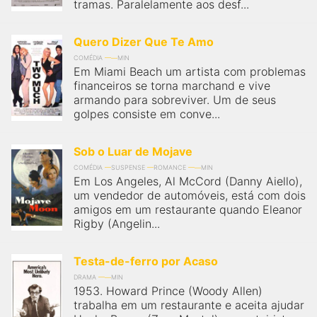
tramas. Paralelamente aos desf...
Quero Dizer Que Te Amo
COMÉDIA
MIN
Em Miami Beach um artista com problemas
financeiros se torna marchand e vive
armando para sobreviver. Um de seus
golpes consiste em conve...
Sob o Luar de Mojave
COMÉDIA
SUSPENSE
ROMANCE
MIN
Em Los Angeles, Al McCord (Danny Aiello),
um vendedor de automóveis, está com dois
amigos em um restaurante quando Eleanor
Rigby (Angelin...
Testa-de-ferro por Acaso
DRAMA
MIN
1953. Howard Prince (Woody Allen)
trabalha em um restaurante e aceita ajudar