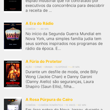
espião industrial que foi contratado por
qualquer cidade em território brasileiro. Você pode também
acessar informações sobre cinemas, horários, assistir aos
executivos da concorrência para descobrir
trailers e muito mais.
a receita de ...
A Era do Rádio
COMÉDIA
88 MIN
No início da Segunda Guerra Mundial em
Nova York, uma simples família judia tem
seus sonhos inspirados nos programas de
rádio da época. E...
A Fúria do Protetor
AÇÃO
CRIME
DRAMA
SUSPENSE
91 MIN
Durante um desfile de moda, onde Billy
Wong (Jackie Chan) e Danny Garoni
(Danny Aiello) são seguranças, Laura
Shapiro (Saun Ellis), filha...
A Rosa Púrpura do Cairo
COMÉDIA
COMÉDIA ROMÂNTICA
12 ANOS
82 MIN
Em área pobre de Nova Jersey, durante a