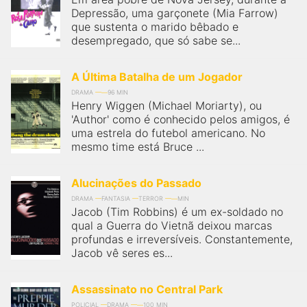
Depressão, uma garçonete (Mia Farrow)
que sustenta o marido bêbado e
desempregado, que só sabe se...
A Última Batalha de um Jogador
DRAMA
96 MIN
Henry Wiggen (Michael Moriarty), ou
'Author' como é conhecido pelos amigos, é
uma estrela do futebol americano. No
mesmo time está Bruce ...
Alucinações do Passado
DRAMA
FANTASIA
TERROR
MIN
Jacob (Tim Robbins) é um ex-soldado no
qual a Guerra do Vietnã deixou marcas
profundas e irreversíveis. Constantemente,
Jacob vê seres es...
Assassinato no Central Park
POLICIAL
DRAMA
100 MIN