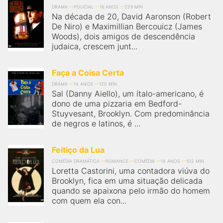
DRAMA
POLICIAL
16 ANOS
229 MIN
Na década de 20, David Aaronson (Robert
De Niro) e Maximillian Bercouicz (James
Woods), dois amigos de descendência
judaica, crescem junt...
Faça a Coisa Certa
DRAMA
14 ANOS
120 MIN
Sal (Danny Aiello), um ítalo-americano, é
dono de uma pizzaria em Bedford-
Stuyvesant, Brooklyn. Com predominância
de negros e latinos, é ...
Feitiço da Lua
COMÉDIA DRAMÁTICA
ROMANCE
COMÉDIA
14 ANOS
102 MIN
Loretta Castorini, uma contadora viúva do
Brooklyn, fica em uma situação delicada
quando se apaixona pelo irmão do homem
com quem ela con...