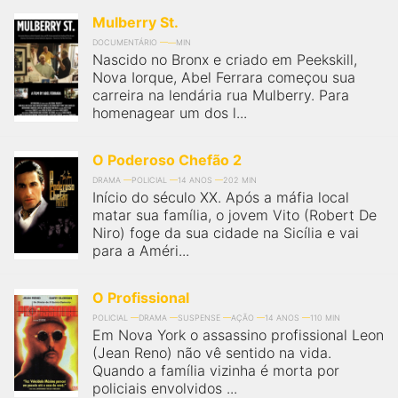
Mulberry St.
DOCUMENTÁRIO
MIN
Nascido no Bronx e criado em Peekskill,
Nova Iorque, Abel Ferrara começou sua
carreira na lendária rua Mulberry. Para
homenagear um dos l...
O Poderoso Chefão 2
DRAMA
POLICIAL
14 ANOS
202 MIN
Início do século XX. Após a máfia local
matar sua família, o jovem Vito (Robert De
Niro) foge da sua cidade na Sicília e vai
para a Améri...
O Profissional
POLICIAL
DRAMA
SUSPENSE
AÇÃO
14 ANOS
110 MIN
Em Nova York o assassino profissional Leon
(Jean Reno) não vê sentido na vida.
Quando a família vizinha é morta por
policiais envolvidos ...