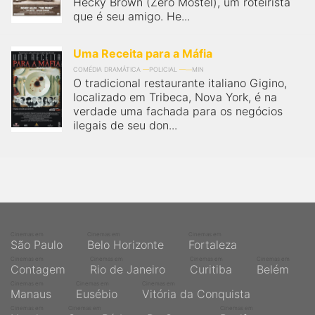
Hecky Brown (Zero Mostel), um roteirista
que é seu amigo. He...
Uma Receita para a Máfia
COMÉDIA DRAMÁTICA
POLICIAL
MIN
O tradicional restaurante italiano Gigino,
localizado em Tribeca, Nova York, é na
verdade uma fachada para os negócios
ilegais de seu don...
Cinemas em
Cinemas em
Cinemas em
São Paulo
Belo Horizonte
Fortaleza
Cinemas em
Cinemas em
Cinemas em
Cinemas em
Contagem
Rio de Janeiro
Curitiba
Belém
Cinemas em
Cinemas em
Cinemas em
Manaus
Eusébio
Vitória da Conquista
Cinemas em
Cinemas em
Cinemas em