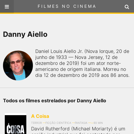
FILMES NO CINEMA
FILMES NO CINEMA
SELECIONE SUA LOCALIZAÇÃO
Danny Aiello
ou
selecione sua localização
FILMES EM CARTAZ
Daniel Louis Aiello Jr. (Nova Iorque, 20 de
PRÓXIMOS LANÇAMENTOS
junho de 1933 — Nova Jersey, 12 de
dezembro de 2019) foi um ator norte-
americano de origem italiana. Morreu no
GÊNEROS
dia 12 de dezembro de 2019 aos 86 anos.
NOTÍCIAS
Todos os filmes estrelados por Danny Aiello
PÁGINA INICIAL
A Coisa
FilmesNoCinema.com.br
é o maior localizador de filmes e
TERROR
FICÇÃO CIENTÍFICA
FANTASIA
93 MIN
sessões de cinema no Brasil. Através dele, você pode
David Rutherford (Michael Moriarty) é um
encontrar os filmes no cinema mais próximos a você ou a