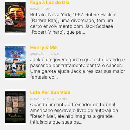
Fuga à Luz do Dia
DRAMA
MIN
Buffalo, Nova York, 1967. Ruthie Hacklin
(Barbra Rae), uma divorciada, tem um
certo envolvimento com Jack Scolese
(Robert Viharo), que pa...
Henry & Me
ANIMAÇÃO
67 MIN
Jack é um jovem garoto que está lutando e
passando por tratamento contra o câncer.
Uma garota ajuda Jack a realizar sua maior
fantasia co...
Lute Por Sua Vida
DRAMA
12 ANOS
92 MIN
Quando um antigo treinador de futebol
americano escreve o livro de auto-ajuda
"Reach Me", ele não imagina a grande
influência que suas pa...