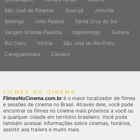
Cinemas em
Cinemas em
Cinemas em
São José de Ribamar
Guarujá
Joinville
Cinemas em
Cinemas em
Cinemas em
Ipatinga
João Pessoa
Santa Cruz do Sul
Cinemas em
Cinemas em
Cinemas em
Vargem Grande Paulista
Itapetininga
Sumaré
Cinemas em
Cinemas em
Cinemas em
Rio Claro
Vitória
São José do Rio Preto
Cinemas em
Cinemas em
Caraguatatuba
Caruaru
FILMES NO CINEMA
FilmesNoCinema.com.br
é o maior localizador de filmes
e sessões de cinema no Brasil. Através dele, você pode
encontrar os filmes no cinema mais próximos a você ou
a qualquer cidade em território brasileiro. Você pode
também acessar informações sobre cinemas, horários,
assistir aos trailers e muito mais.