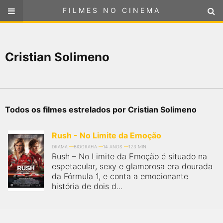
FILMES NO CINEMA
FILMES NO CINEMA
SELECIONE SUA LOCALIZAÇÃO
Cristian Solimeno
ou
selecione sua localização
FILMES EM CARTAZ
PRÓXIMOS LANÇAMENTOS
Todos os filmes estrelados por Cristian Solimeno
GÊNEROS
Rush - No Limite da Emoção
NOTÍCIAS
DRAMA
BIOGRAFIA
14 ANOS
123 MIN
Rush – No Limite da Emoção é situado na
espetacular, sexy e glamorosa era dourada
PÁGINA INICIAL
da Fórmula 1, e conta a emocionante
história de dois d...
FilmesNoCinema.com.br
é o maior localizador de filmes e
sessões de cinema no Brasil. Através dele, você pode
encontrar os filmes no cinema mais próximos a você ou a