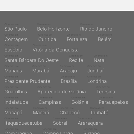
qualquer cidade em território brasileiro. Você pode também
acessar informações sobre cinemas, horários, assistir aos
trailers e muito mais.
Cinemas em
Cinemas em
Cinemas em
São Paulo
Belo Horizonte
Rio de Janeiro
Cinemas em
Cinemas em
Cinemas em
Cinemas em
Contagem
Curitiba
Fortaleza
Belém
Cinemas em
Cinemas em
Eusébio
Vitória da Conquista
Cinemas em
Cinemas em
Cinemas em
Santa Bárbara Do Oeste
Recife
Natal
Cinemas em
Cinemas em
Cinemas em
Cinemas em
Manaus
Marabá
Aracaju
Jundiaí
Cinemas em
Cinemas em
Cinemas em
Presidente Prudente
Brasília
Londrina
Cinemas em
Cinemas em
Cinemas em
Guarulhos
Aparecida de Goiânia
Teresina
Cinemas em
Cinemas em
Cinemas em
Cinemas em
Indaiatuba
Campinas
Goiânia
Parauapebas
Cinemas em
Cinemas em
Cinemas em
Cinemas em
Macapá
Maceió
Chapecó
Taubaté
Cinemas em
Cinemas em
Cinemas em
Itaquaquecetuba
Sobral
Araraquara
Cinemas em
Cinemas em
Cinemas em
Camaragibe
Campo Largo
Suzano