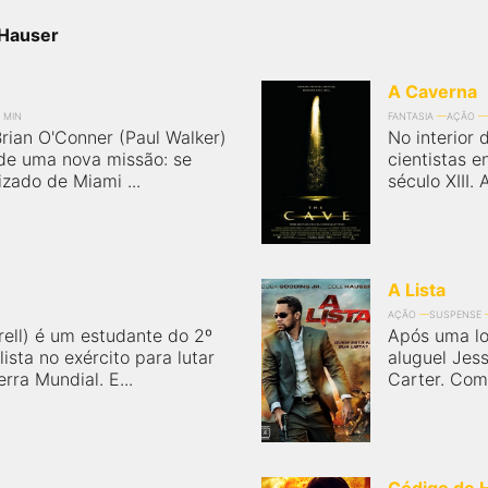
 Hauser
A Caverna
 MIN
FANTASIA
AÇÃO
Brian O'Conner (Paul Walker)
No interior
 de uma nova missão: se
cientistas 
izado de Miami ...
século XIII. 
A Lista
AÇÃO
SUSPENSE
ell) é um estudante do 2º
Após uma lo
lista no exército para lutar
aluguel Jes
rra Mundial. E...
Carter. Com 