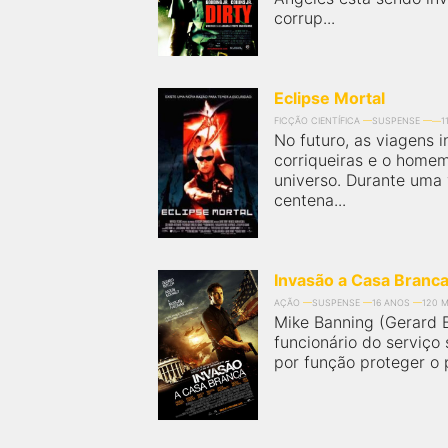
corrup...
Eclipse Mortal
FICÇÃO CIENTÍFICA
SUSPENSE
1
No futuro, as viagens i
corriqueiras e o home
universo. Durante uma 
centena...
Invasão a Casa Branc
AÇÃO
SUSPENSE
16 ANOS
120 M
Mike Banning (Gerard 
funcionário do serviço
por função proteger o 