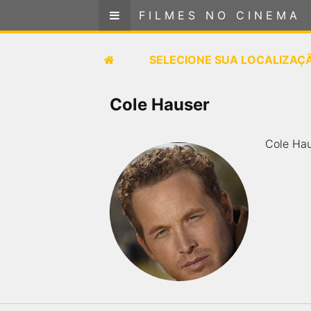
FILMES NO CINEMA
FILMES NO CINEMA
SELECIONE SUA LOCALIZAÇÃO
SELECIONE SUA LOCALIZAÇ
FILMES EM CARTAZ
Cole Hauser
PRÓXIMOS LANÇAMENTOS
Cole Hau
GÊNEROS
NOTÍCIAS
PÁGINA INICIAL
FilmesNoCinema.com.br
é o maior localizador de
filmes e sessões de cinema no Brasil. Através dele,
você pode encontrar os filmes no cinema mais