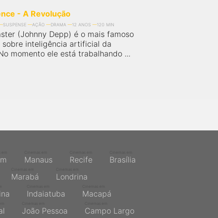
nce - A Revolução
SUSPENSE
AÇÃO
DRAMA
12 ANOS
120 MIN
Caster (Johnny Depp) é o mais famoso
sobre inteligência artificial da
No momento ele está trabalhando ...
s em
Cinemas em
Cinemas em
Cinemas em
ém
Manaus
Recife
Brasília
Cinemas em
Cinemas em
Marabá
Londrina
m
Cinemas em
Cinemas em
ina
Indaiatuba
Macapá
em
Cinemas em
Cinemas em
al
João Pessoa
Campo Largo