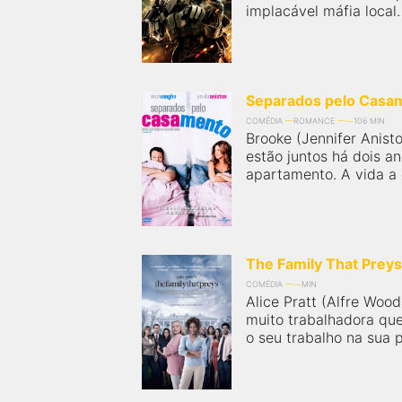
implacável máfia local.
Separados pelo Casa
COMÉDIA
ROMANCE
106 MIN
Brooke (Jennifer Anist
estão juntos há dois 
apartamento. A vida a 
The Family That Preys
COMÉDIA
MIN
Alice Pratt (Alfre Woo
muito trabalhadora que
o seu trabalho na sua p