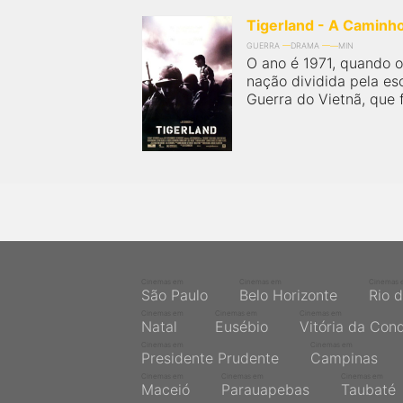
Tigerland - A Caminh
GUERRA
DRAMA
MIN
O ano é 1971, quando 
nação dividida pela es
Guerra do Vietnã, que 
Cinemas em
Cinemas em
Cinemas 
São Paulo
Belo Horizonte
Rio 
Cinemas em
Cinemas em
Cinemas em
Natal
Eusébio
Vitória da Con
Cinemas em
Cinemas em
Presidente Prudente
Campinas
Cinemas em
Cinemas em
Cinemas em
Maceió
Parauapebas
Taubaté