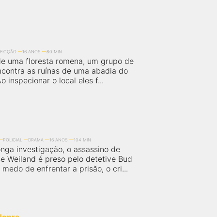
FICÇÃO
16 ANOS
80 MIN
 de uma floresta romena, um grupo de
encontra as ruínas de uma abadia do
Ao inspecionar o local eles f...
POLICIAL
DRAMA
16 ANOS
104 MIN
nga investigação, o assassino de
se Weiland é preso pelo detetive Bud
medo de enfrentar a prisão, o cri...