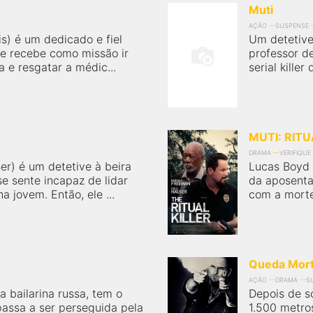
Muti
AÇÃO
SUSPENSE
is) é um dedicado e fiel
Um detetive
ue recebe como missão ir
professor d
a e resgatar a médic...
serial killer
MUTI: RIT
DRAMA
VERIFIQUE
r) é um detetive à beira
Lucas Boyd 
e sente incapaz de lidar
da aposenta
a jovem. Então, ele ...
com a morte 
Queda Mort
AÇÃO
DRAMA
S
 bailarina russa, tem o
Depois de s
assa a ser perseguida pela
1.500 metro