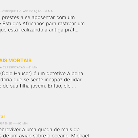
VERIFIQUE A CLASSIFICAÇÃO
0 MIN
 prestes a se aposentar com um
e Estudos Africanos para rastrear um
 que está realizando a antiga prát...
UAIS MORTAIS
 A CLASSIFICAÇÃO
91 MIN
(Cole Hauser) é um detetive à beira
doria que se sente incapaz de lidar
de sua filha jovem. Então, ele ...
al
USPENSE
90 MIN
obreviver a uma queda de mais de
s de um avião sobre o oceano, Michael