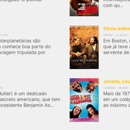
com qu...
Gênio indo
10 MIN
DRAMA
14 ANOS
nterplanetárias são
Em Boston,
m conhece boa parte do
que já teve
viagem tripulada por
servente de
a
Jovens, Lo
IN
COMÉDIA
DRAMA
Butler) é um dedicado
Maio de 1976
 secreto americano, que tem
em um colég
presidente Benjamin As...
ao máximo a 