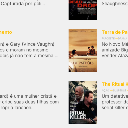
 Capturada por poli...
Shaughnessy
mento
Terra de Pa
FAROESTE
DRAMA
on) e Gary (Vince Vaughn)
No Novo Méx
anos e moram no mesmo
amizade Big
dois já não tem a mesma ...
vender Alazã
The Ritual K
AÇÃO
SUSPENSE
dard) é uma mulher cristã e
Um detetive
 criou suas duas filhas com
professor d
rópria lanchon...
serial killer