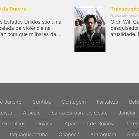
o da Guerra
Transcende
FICÇÃO CIENTÍFICA
os Estados Unidos são uma
O dr. Will 
calada da violência na
pesquisador 
faz com que milhares de...
atualidade. 
em
Cinemas em
Cinemas em
Cinemas em
Cinema
de Janeiro
Curitiba
Contagem
Fortaleza
Bel
Cinemas em
Cinemas em
Cinemas em
quista
Aracaju
Santa Bárbara Do Oeste
Jundiaí
Cinemas em
Cinemas em
Cinemas em
Cinemas e
Guarulhos
Goiânia
Aparecida de Goiânia
Teres
Cinemas em
Cinemas em
Cinemas em
Cinemas 
Itaquaquecetuba
Chapecó
Araraquara
Sobr