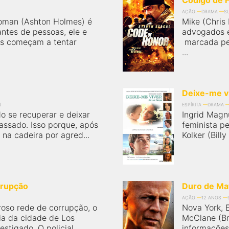
Código de 
AÇÃO
DRAMA
S
oman (Ashton Holmes) é
Mike (Chris
antes de pessoas, ele e
advogados e
es começam a tentar
marcada pel
...
Deixe-me v
N
ESPÍRITA
DRAMA
do se recuperar e deixar
Ingrid Magn
passado. Isso porque, após
feminista p
na cadeira por agred...
Kolker (Bill
rrupção
Duro de Ma
AÇÃO
12 ANOS
oso rede de corrupção, o
Nova York, E
ia da cidade de Los
McClane (Br
estigado. O policial
informações 