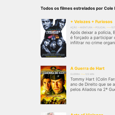
próximos a você ou a qualquer cidade em território
brasileiro. Você pode também acessar informações
Todos os filmes estrelados por Cole
sobre cinemas, horários, assistir aos trailers e muito
mais.
+ Velozes + Furiosos
AÇÃO
AVENTURA
POLICIAL
107
Após deixar a polícia, 
é forçado a participar
infiltrar no crime organ
A Guerra de Hart
GUERRA
125 MIN
Tommy Hart (Colin Farr
ano de Direito que se a
pelos Aliados na 2ª Gue