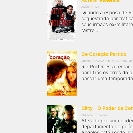
Acts of Violence
AÇÃO
MIN
Quando a esposa de R
sequestrada por trafic
seus irmãos ex-militar
rastre...
De Coração Partido
DRAMA
FAMÍLIA
14 ANOS
100 MI
Rip Porter está tentan
para trás os erros do 
passar uma temporada 
Dirty - O Poder da Co
POLICIAL
97 MIN
Afetado por uma poder
departamento de políc
Angeles está sendo inv