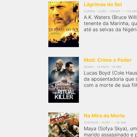
Lágrimas do Sol
GUERRA
AÇÃO
DRAMA
118 MIN
A.K. Waters (Bruce Will
tenente da Marinha, q
até as selvas da Nigéri
Muti: Crime e Poder
DRAMA
16 ANOS
91 MIN
Lucas Boyd (Cole Hause
da aposentadoria que s
com a morte de sua filh
Na Mira da Morte
SUSPENSE
AÇÃO
90 MIN
Maya (Sofya Skya), uma
marido assassinado e p