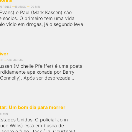
Honra
USPENSE
16 ANOS
100 MIN
 Evans) e Paul (Mark Kassen) são
 sócios. O primeiro tem uma vida
o vício em drogas, já o segundo leva
iver
14
148 MIN MIN
ussen (Michelle Pfeiffer) é uma poeta
erdidamente apaixonada por Barry
y Connolly). Após ser desprezada...
tar: Um bom dia para morrer
96 MIN
stados Unidos. O policial John
uce Willis) está em busca de
sobre o filho, Jack (Jai Courtney),