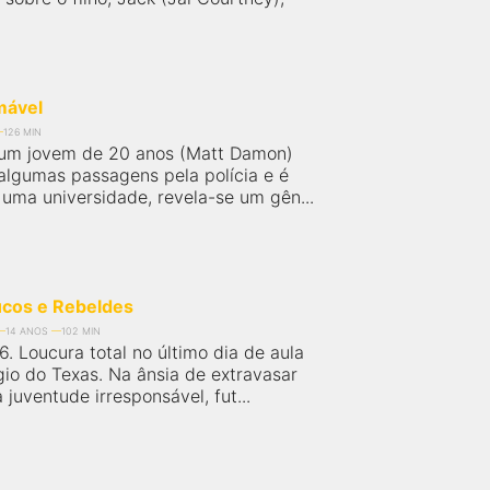
mável
126 MIN
 um jovem de 20 anos (Matt Damon)
 algumas passagens pela polícia e é
 uma universidade, revela-se um gên...
ucos e Rebeldes
14 ANOS
102 MIN
. Loucura total no último dia de aula
io do Texas. Na ânsia de extravasar
juventude irresponsável, fut...