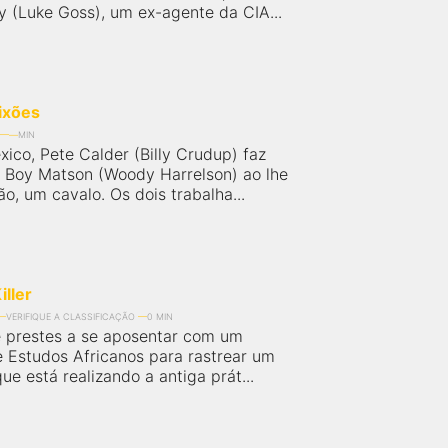
 (Luke Goss), um ex-agente da CIA...
ixões
MIN
ico, Pete Calder (Billy Crudup) faz
 Boy Matson (Woody Harrelson) ao lhe
o, um cavalo. Os dois trabalha...
iller
VERIFIQUE A CLASSIFICAÇÃO
0 MIN
 prestes a se aposentar com um
e Estudos Africanos para rastrear um
 que está realizando a antiga prát...