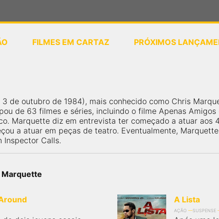
ÃO
FILMES EM CARTAZ
PRÓXIMOS LANÇAME
ou
selecione sua localização
, 3 de outubro de 1984), mais conhecido como Chris Marqu
ipou de 63 filmes e séries, incluindo o filme Apenas Amigo
co. Marquette diz em entrevista ter começado a atuar aos 4 
ou a atuar em peças de teatro. Eventualmente, Marquette 
Inspector Calls.
s Marquette
 Around
A Lista
AÇÃO
SUSPENSE