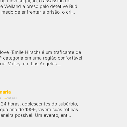
nga investigação, o assassino de
se Weiland é preso pelo detetive Bud
medo de enfrentar a prisão, o cri...
love (Emile Hirsch) é um traficante de
ª categoria em uma região confortável
el Valley, em Los Angeles....
nária
A
101 MIN
 24 horas, adolescentes do subúrbio,
quo ano de 1999, vivem suas rotinas
neira possível. Um evento, ent...