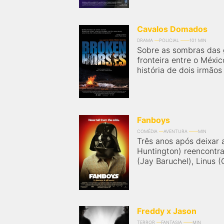
Cavalos Domados
DRAMA
POLICIAL
101 MIN
Sobre as sombras das 
fronteira entre o Méxic
história de dois irmãos 
Fanboys
COMÉDIA
AVENTURA
MIN
Três anos após deixar 
Huntington) reencontr
(Jay Baruchel), Linus (
Freddy x Jason
TERROR
FANTASIA
MIN