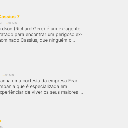
assius 7
AL
94 MIN
rdson (Richard Gere) é um ex-agente
ratado para encontrar um perigoso ex-
nominado Cassius, que ninguém c...
90 MIN
ganha uma cortesia da empresa Fear
ompania que é especializada em
xperiênciar de viver os seus maiores ...
a
MIN