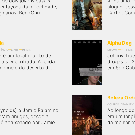
a de dois jovens casais
Após uma lo
tentações da infidelidade,
aluguel Jes
nárias. Ben (Chri...
Carter. Com 
da
Alpha Dog
ÍFICA
LIVRE
98 MIN
DRAMA
116 MIN
 é um local repleto de
Johnny True
amais encontrado. A lenda
drogas de 2
 no meio do deserto d...
em San Gabri
Beleza Ordi
COMÉDIA DRAMÁTIC
eynolds) e Jamie Palamino
Ao longo de
oram amigos, desde a
em um longí
s é apaixonado por Jamie
da melhor ma