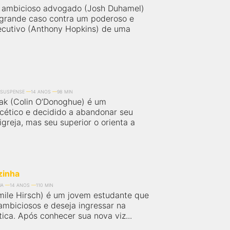
 ambicioso advogado (Josh Duhamel)
grande caso contra um poderoso e
ecutivo (Anthony Hopkins) de uma
SUSPENSE
14 ANOS
98 MIN
ak (Colin O’Donoghue) é um
 cético e decidido a abandonar seu
greja, mas seu superior o orienta a
zinha
IA
14 ANOS
110 MIN
ile Hirsch) é um jovem estudante que
ambiciosos e deseja ingressar na
ítica. Após conhecer sua nova viz...