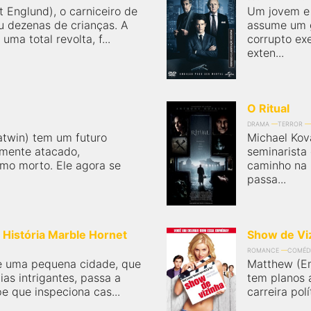
 Englund), o carniceiro de
Um jovem e
u dezenas de crianças. A
assume um 
ma total revolta, f...
corrupto ex
exten...
O Ritual
DRAMA
TERROR
atwin) tem um futuro
Michael Kov
almente atacado,
seminarista
o morto. Ele agora se
caminho na i
passa...
História Marble Hornet
Show de Vi
ROMANCE
COMÉD
de uma pequena cidade, que
Matthew (Em
ias intrigantes, passa a
tem planos 
 que inspeciona cas...
carreira pol