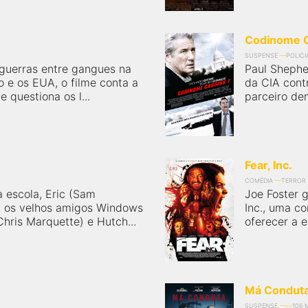
Codinome C
SUSPENSE
POLICI
guerras entre gangues na
Paul Shephe
o e os EUA, o filme conta a
da CIA cont
e questiona os l...
parceiro de
Fear, Inc.
COMÉDIA
TERROR
a escola, Eric (Sam
Joe Foster 
a os velhos amigos Windows
Inc., uma c
Chris Marquette) e Hutch...
oferecer a e
Má Condut
SUSPENSE
106 