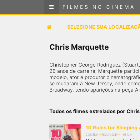
FILMES NO CINEMA
FILMES NO CINEMA
SELECIONE SUA LOCALIZAÇÃO
SELECIONE SUA LOCALIZAÇ
FILMES EM CARTAZ
Chris Marquette
PRÓXIMOS LANÇAMENTOS
Christopher George Rodríguez (Stuart
26 anos de carreira, Marquette partic
GÊNEROS
modelo, ator e produtor cinematográfi
se mudaram à New Jersey, onde começ
Broadway, tendo aparições na peça An 
NOTÍCIAS
PÁGINA INICIAL
Todos os filmes estrelados por Chri
FilmesNoCinema.com.br
é o maior localizador de
10 Rules for Sleeping
filmes e sessões de cinema no Brasil. Através dele,
você pode encontrar os filmes no cinema mais
COMÉDIA
ROMANCE
95 MIN