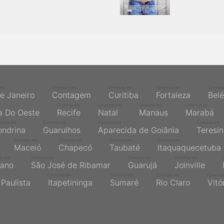
em
Cinemas em
Cinemas em
Cinemas em
Cinema
de Janeiro
Contagem
Curitiba
Fortaleza
Bel
Cinemas em
Cinemas em
Cinemas em
Cinemas em
a Do Oeste
Recife
Natal
Manaus
Marabá
nemas em
Cinemas em
Cinemas em
Cinemas em
ondrina
Guarulhos
Aparecida de Goiânia
Teresi
Cinemas em
Cinemas em
Cinemas em
Cinemas em
Maceió
Chapecó
Taubaté
Itaquaquecetuba
as em
Cinemas em
Cinemas em
Cinemas em
ano
São José de Ribamar
Guarujá
Joinville
Cinemas em
Cinemas em
Cinemas em
Cinemas
Paulista
Itapetininga
Sumaré
Rio Claro
Vitó