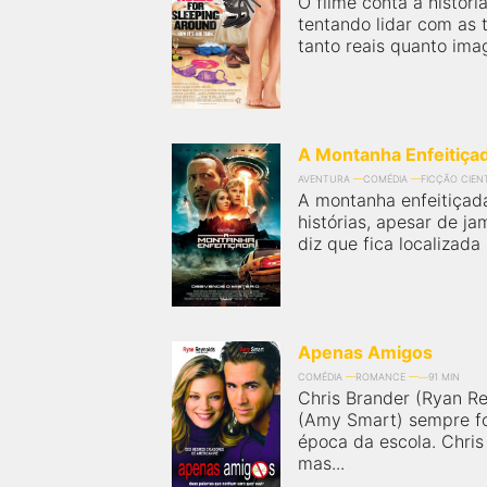
O filme conta a históri
próximos a você ou a qualquer cidade em território
brasileiro. Você pode também acessar informações
tentando lidar com as 
sobre cinemas, horários, assistir aos trailers e muito
tanto reais quanto imagi
mais.
A Montanha Enfeitiça
AVENTURA
COMÉDIA
FICÇÃO CIENT
A montanha enfeitiçada
histórias, apesar de j
diz que fica localizada
Apenas Amigos
COMÉDIA
ROMANCE
91 MIN
Chris Brander (Ryan R
(Amy Smart) sempre f
época da escola. Chri
mas...