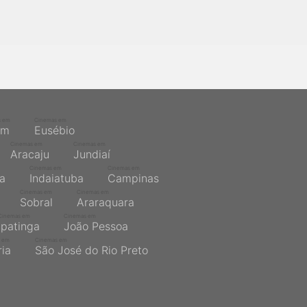
s em
Cinemas em
ém
Eusébio
Cinemas em
Cinemas em
Aracaju
Jundiaí
Cinemas em
Cinemas em
na
Indaiatuba
Campinas
Cinemas em
Cinemas em
Sobral
Araraquara
Cinemas em
Cinemas em
Ipatinga
João Pessoa
 em
Cinemas em
ria
São José do Rio Preto