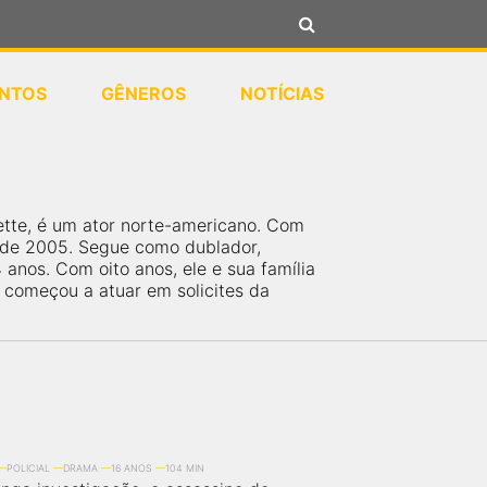
NTOS
GÊNEROS
NOTÍCIAS
ette, é um ator norte-americano. Com
s de 2005. Segue como dublador,
anos. Com oito anos, ele e sua família
começou a atuar em solicites da
POLICIAL
DRAMA
16 ANOS
104 MIN