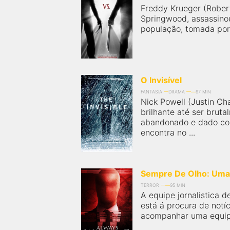
Freddy Krueger (Robert
Springwood, assassino
população, tomada por u
O Invisível
FANTASIA
DRAMA
97 MIN
Nick Powell (Justin Ch
brilhante até ser brut
abandonado e dado com
encontra no ...
Sempre De Olho: Uma 
TERROR
95 MIN
A equipe jornalistica 
está á procura de notíc
acompanhar uma equipe