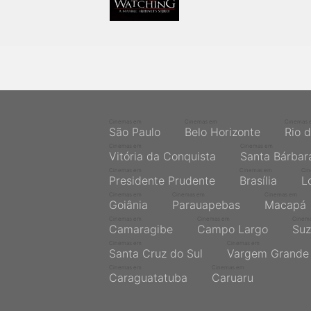
Cinemas em
Cinemas em
Cinemas 
São Paulo
Belo Horizonte
Rio 
Cinemas em
Cinemas em
Vitória da Conquista
Santa Bárbar
Cinemas em
Cinemas em
Ci
Presidente Prudente
Brasília
L
Cinemas em
Cinemas em
Cinemas em
Goiânia
Parauapebas
Macapá
Cinemas em
Cinemas em
Cinem
Camaragibe
Campo Largo
Suz
Cinemas em
Cinemas em
Santa Cruz do Sul
Vargem Grande 
Cinemas em
Cinemas em
Caraguatatuba
Caruaru