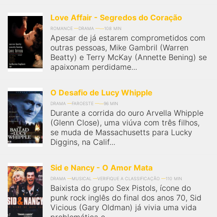
Love Affair - Segredos do Coração
ROMANCE
DRAMA
108 MIN
Apesar de já estarem comprometidos com
outras pessoas, Mike Gambril (Warren
Beatty) e Terry McKay (Annette Bening) se
apaixonam perdidame...
O Desafio de Lucy Whipple
DRAMA
FAROESTE
96 MIN
Durante a corrida do ouro Arvella Whipple
(Glenn Close), uma viúva com três filhos,
se muda de Massachusetts para Lucky
Diggins, na Calif...
Sid e Nancy - O Amor Mata
DRAMA
MUSICAL
VERIFIQUE A CLASSIFICAÇÃO
110 MIN
Baixista do grupo Sex Pistols, ícone do
punk rock inglês do final dos anos 70, Sid
Vicious (Gary Oldman) já vivia uma vida