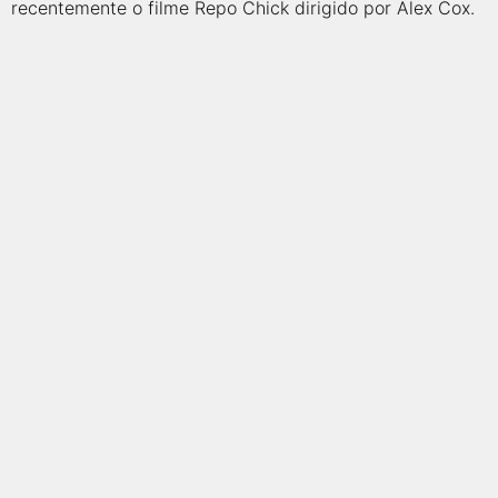
qualquer cidade em território brasileiro. Você pode também
recentemente o filme Repo Chick dirigido por Alex Cox.
acessar informações sobre cinemas, horários, assistir aos
trailers e muito mais.