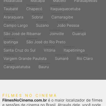
Indaiatuba
Macapá
Maceió
Parauapebas
Cinemas em
Cinemas em
Cinemas em
Taubaté
Chapecó
Itaquaquecetuba
Cinemas em
Cinemas em
Cinemas em
Araraquara
Sobral
Camaragibe
Cinemas em
Cinemas em
Cinemas em
Campo Largo
Suzano
João Pessoa
Cinemas em
Cinemas em
Cinemas em
São José de Ribamar
Joinville
Guarujá
Cinemas em
Cinemas em
Ipatinga
São José do Rio Preto
Cinemas em
Cinemas em
Cinemas em
Santa Cruz do Sul
Vitória
Itapetininga
Cinemas em
Cinemas em
Cinemas em
Vargem Grande Paulista
Sumaré
Rio Claro
Cinemas em
Cinemas em
Caraguatatuba
Bauru
FILMES NO CINEMA
FilmesNoCinema.com.br
é o maior localizador de filmes
e sessões de cinema no Brasil. Através dele, você pode