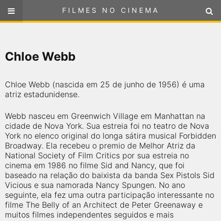
FILMES NO CINEMA
FILMES NO CINEMA
SELECIONE SUA LOCALIZAÇÃO
Chloe Webb
ou
selecione sua localização
FILMES EM CARTAZ
Chloe Webb (nascida em 25 de junho de 1956) é uma
PRÓXIMOS LANÇAMENTOS
atriz estadunidense.
Webb nasceu em Greenwich Village em Manhattan na
GÊNEROS
cidade de Nova York. Sua estreia foi no teatro de Nova
York no elenco original do longa sátira musical Forbidden
NOTÍCIAS
Broadway. Ela recebeu o premio de Melhor Atriz da
National Society of Film Critics por sua estreia no
cinema em 1986 no filme Sid and Nancy, que foi
PÁGINA INICIAL
baseado na relação do baixista da banda Sex Pistols Sid
Vicious e sua namorada Nancy Spungen. No ano
seguinte, ela fez uma outra participação interessante no
FilmesNoCinema.com.br
é o maior localizador de filmes e
filme The Belly of an Architect de Peter Greenaway e
sessões de cinema no Brasil. Através dele, você pode
encontrar os filmes no cinema mais próximos a você ou a
muitos filmes independentes seguidos e mais