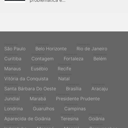
problemática e...
Cinemas em
Cinemas em
Cinemas em
São Paulo
Belo Horizonte
Rio de Janeiro
Cinemas em
Cinemas em
Cinemas em
Cinemas em
Curitiba
Contagem
Fortaleza
Belém
Cinemas em
Cinemas em
Cinemas em
Manaus
Eusébio
Recife
Cinemas em
Cinemas em
Vitória da Conquista
Natal
Cinemas em
Cinemas em
Cinemas em
Santa Bárbara Do Oeste
Brasília
Aracaju
Cinemas em
Cinemas em
Cinemas em
Jundiaí
Marabá
Presidente Prudente
Cinemas em
Cinemas em
Cinemas em
Londrina
Guarulhos
Campinas
Cinemas em
Cinemas em
Cinemas em
Aparecida de Goiânia
Teresina
Goiânia
Cinemas em
Cinemas em
Cinemas em
Cinemas em