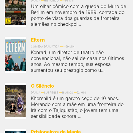
qualquer cidade em território brasileiro. Você pode também
DRAMA
HISTÓRICO
92 MIN
Um olhar cômico com a queda do Muro de
acessar informações sobre cinemas, horários, assistir aos
trailers e muito mais.
Berlim em novembro de 1989, contada do
ponto de vista dos guardas de fronteira
alemães no checkpoi...
Eltern
COMÉDIA DRAMÁTICA
99 MIN
Konrad, um diretor de teatro não
convencional, não sai de casa nos últimos
anos. Ao mesmo tempo, sua esposa
aumentou seu prestígio como u...
O Silêncio
DRAMA
SUSPENSE
16 ANOS
92 MIN
Khorshild é um garoto cego de 10 anos.
Morando com a mãe em uma fronteira do
Irã com o Tajiquistão, o jovem tem uma
sensibilidade sonora ...
Prisioneiros da Magia