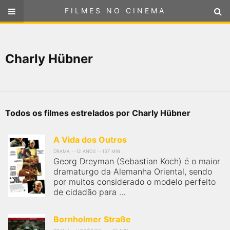
FILMES NO CINEMA
FILMES NO CINEMA
SELECIONE SUA LOCALIZAÇÃO
Charly Hübner
ou
selecione sua localização
FILMES EM CARTAZ
PRÓXIMOS LANÇAMENTOS
Todos os filmes estrelados por Charly Hübner
GÊNEROS
A Vida dos Outros
NOTÍCIAS
DRAMA
12 ANOS
137 MIN
Georg Dreyman (Sebastian Koch) é o maior
dramaturgo da Alemanha Oriental, sendo
PÁGINA INICIAL
por muitos considerado o modelo perfeito
de cidadão para ...
FilmesNoCinema.com.br
é o maior localizador de filmes e
sessões de cinema no Brasil. Através dele, você pode
Bornholmer Straße
encontrar os filmes no cinema mais próximos a você ou a