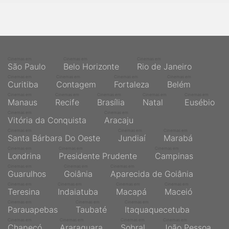
Cinemas em
Cinemas em
Cinemas em
São Paulo
Belo Horizonte
Rio de Janeiro
Cinemas em
Cinemas em
Cinemas em
Cinemas em
Curitiba
Contagem
Fortaleza
Belém
Cinemas em
Cinemas em
Cinemas em
Cinemas em
Cinemas em
Manaus
Recife
Brasília
Natal
Eusébio
Cinemas em
Cinemas em
Vitória da Conquista
Aracaju
Cinemas em
Cinemas em
Cinemas em
Santa Bárbara Do Oeste
Jundiaí
Marabá
Cinemas em
Cinemas em
Cinemas em
Londrina
Presidente Prudente
Campinas
Cinemas em
Cinemas em
Cinemas em
Guarulhos
Goiânia
Aparecida de Goiânia
Cinemas em
Cinemas em
Cinemas em
Cinemas em
Teresina
Indaiatuba
Macapá
Maceió
Cinemas em
Cinemas em
Cinemas em
Parauapebas
Taubaté
Itaquaquecetuba
Cinemas em
Cinemas em
Cinemas em
Cinemas em
Chapecó
Araraquara
Sobral
João Pessoa