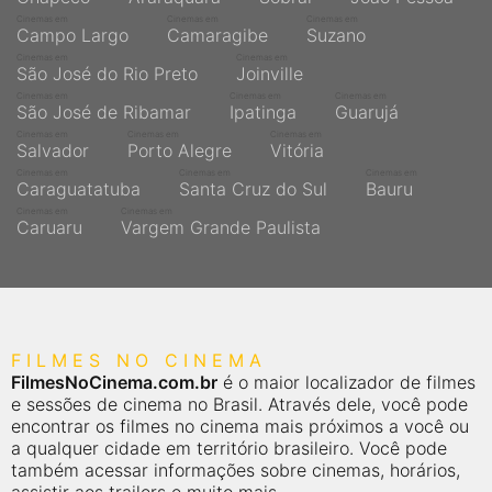
Cinemas em
Cinemas em
Cinemas em
Campo Largo
Camaragibe
Suzano
Cinemas em
Cinemas em
São José do Rio Preto
Joinville
Cinemas em
Cinemas em
Cinemas em
São José de Ribamar
Ipatinga
Guarujá
Cinemas em
Cinemas em
Cinemas em
Salvador
Porto Alegre
Vitória
Cinemas em
Cinemas em
Cinemas em
Caraguatatuba
Santa Cruz do Sul
Bauru
Cinemas em
Cinemas em
Caruaru
Vargem Grande Paulista
FILMES NO CINEMA
FilmesNoCinema.com.br
é o maior localizador de filmes
e sessões de cinema no Brasil. Através dele, você pode
encontrar os filmes no cinema mais próximos a você ou
a qualquer cidade em território brasileiro. Você pode
também acessar informações sobre cinemas, horários,