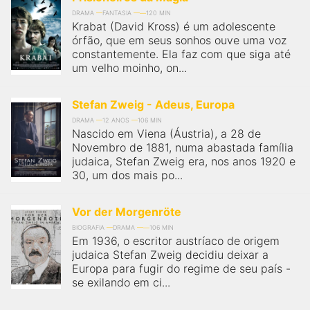
DRAMA
FANTASIA
120 MIN
Krabat (David Kross) é um adolescente
órfão, que em seus sonhos ouve uma voz
constantemente. Ela faz com que siga até
um velho moinho, on...
Stefan Zweig - Adeus, Europa
DRAMA
12 ANOS
106 MIN
Nascido em Viena (Áustria), a 28 de
Novembro de 1881, numa abastada família
judaica, Stefan Zweig era, nos anos 1920 e
30, um dos mais po...
Vor der Morgenröte
BIOGRAFIA
DRAMA
106 MIN
Em 1936, o escritor austríaco de origem
judaica Stefan Zweig decidiu deixar a
Europa para fugir do regime de seu país -
se exilando em ci...