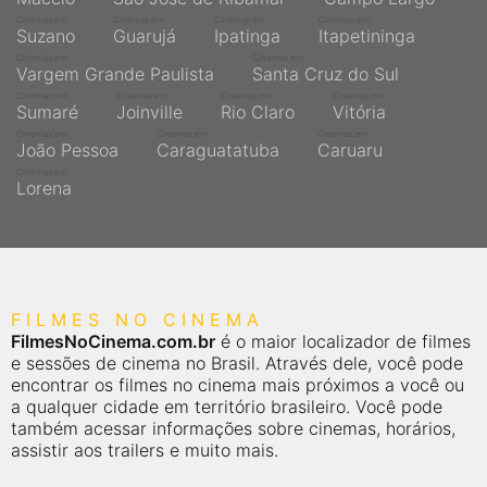
Cinemas em
Cinemas em
Cinemas em
Cinemas em
Suzano
Guarujá
Ipatinga
Itapetininga
Cinemas em
Cinemas em
Vargem Grande Paulista
Santa Cruz do Sul
Cinemas em
Cinemas em
Cinemas em
Cinemas em
Sumaré
Joinville
Rio Claro
Vitória
Cinemas em
Cinemas em
Cinemas em
João Pessoa
Caraguatatuba
Caruaru
Cinemas em
Lorena
FILMES NO CINEMA
FilmesNoCinema.com.br
é o maior localizador de filmes
e sessões de cinema no Brasil. Através dele, você pode
encontrar os filmes no cinema mais próximos a você ou
a qualquer cidade em território brasileiro. Você pode
também acessar informações sobre cinemas, horários,
assistir aos trailers e muito mais.