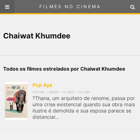
FILMES NO CINEMA
FILMES NO CINEMA
SELECIONE SUA LOCALIZAÇÃO
Chaiwat Khumdee
ou
selecione sua localização
FILMES EM CARTAZ
PRÓXIMOS LANÇAMENTOS
Todos os filmes estrelados por Chaiwat Khumdee
GÊNEROS
Pop Aye
NOTÍCIAS
FESTIVAL
DRAMA
14 ANOS
102 MIN
?Thana, um arquiteto de renome, passa por
uma crise existencial quando sua obra mais
PÁGINA INICIAL
ilustre é demolida e sua esposa parece se
distanciar...
FilmesNoCinema.com.br
é o maior localizador de filmes e
sessões de cinema no Brasil. Através dele, você pode
encontrar os filmes no cinema mais próximos a você ou a