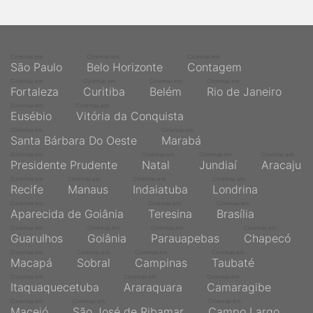
qualquer cidade em território brasileiro. Você pode também
acessar informações sobre cinemas, horários, assistir aos
trailers e muito mais.
Cinemas em
Cinemas em
Cinemas em
São Paulo
Belo Horizonte
Contagem
Cinemas em
Cinemas em
Cinemas em
Cinemas em
Fortaleza
Curitiba
Belém
Rio de Janeiro
Cinemas em
Cinemas em
Eusébio
Vitória da Conquista
Cinemas em
Cinemas em
Santa Bárbara Do Oeste
Marabá
Cinemas em
Cinemas em
Cinemas em
Cinemas em
Presidente Prudente
Natal
Jundiaí
Aracaju
Cinemas em
Cinemas em
Cinemas em
Cinemas em
Recife
Manaus
Indaiatuba
Londrina
Cinemas em
Cinemas em
Cinemas em
Aparecida de Goiânia
Teresina
Brasília
Cinemas em
Cinemas em
Cinemas em
Cinemas em
Guarulhos
Goiânia
Parauapebas
Chapecó
Cinemas em
Cinemas em
Cinemas em
Cinemas em
Macapá
Sobral
Campinas
Taubaté
Cinemas em
Cinemas em
Cinemas em
Itaquaquecetuba
Araraquara
Camaragibe
Cinemas em
Cinemas em
Cinemas em
Maceió
São José de Ribamar
Campo Largo