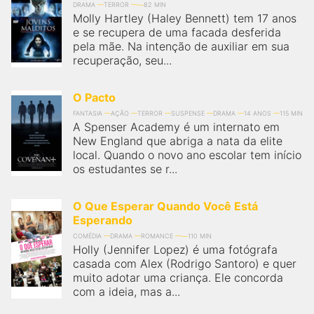
qualquer cidade em território brasileiro. Você pode também
DRAMA
TERROR
82 MIN
acessar informações sobre cinemas, horários, assistir aos
Molly Hartley (Haley Bennett) tem 17 anos
trailers e muito mais.
e se recupera de uma facada desferida
pela mãe. Na intenção de auxiliar em sua
recuperação, seu...
O Pacto
FANTASIA
AÇÃO
TERROR
SUSPENSE
DRAMA
14 ANOS
115 MIN
A Spenser Academy é um internato em
New England que abriga a nata da elite
local. Quando o novo ano escolar tem início
os estudantes se r...
O Que Esperar Quando Você Está
Esperando
COMÉDIA
DRAMA
ROMANCE
110 MIN
Holly (Jennifer Lopez) é uma fotógrafa
casada com Alex (Rodrigo Santoro) e quer
muito adotar uma criança. Ele concorda
com a ideia, mas a...