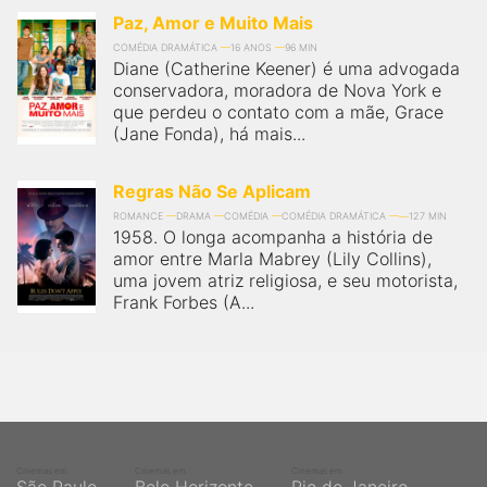
Paz, Amor e Muito Mais
COMÉDIA DRAMÁTICA
16 ANOS
96 MIN
Diane (Catherine Keener) é uma advogada
conservadora, moradora de Nova York e
que perdeu o contato com a mãe, Grace
(Jane Fonda), há mais...
Regras Não Se Aplicam
ROMANCE
DRAMA
COMÉDIA
COMÉDIA DRAMÁTICA
127 MIN
1958. O longa acompanha a história de
amor entre Marla Mabrey (Lily Collins),
uma jovem atriz religiosa, e seu motorista,
Frank Forbes (A...
Cinemas em
Cinemas em
Cinemas em