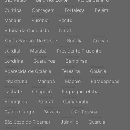
São Paulo
Belo Horizonte
Rio de Janeiro
Cinemas em
Cinemas em
Cinemas em
Cinemas em
Curitiba
Contagem
Fortaleza
Belém
Cinemas em
Cinemas em
Cinemas em
Manaus
Eusébio
Recife
Cinemas em
Cinemas em
Vitória da Conquista
Natal
Cinemas em
Cinemas em
Cinemas em
Santa Bárbara Do Oeste
Brasília
Aracaju
Cinemas em
Cinemas em
Cinemas em
Jundiaí
Marabá
Presidente Prudente
Cinemas em
Cinemas em
Cinemas em
Londrina
Guarulhos
Campinas
Cinemas em
Cinemas em
Cinemas em
Aparecida de Goiânia
Teresina
Goiânia
Cinemas em
Cinemas em
Cinemas em
Cinemas em
Indaiatuba
Macapá
Maceió
Parauapebas
Cinemas em
Cinemas em
Cinemas em
Taubaté
Chapecó
Itaquaquecetuba
Cinemas em
Cinemas em
Cinemas em
Araraquara
Sobral
Camaragibe
Cinemas em
Cinemas em
Cinemas em
Campo Largo
Suzano
João Pessoa
Cinemas em
Cinemas em
Cinemas em
São José de Ribamar
Joinville
Guarujá
Cinemas em
Cinemas em