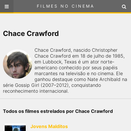
FILMES NO CINEMA
FILMES NO CINEMA
SELECIONE SUA LOCALIZAÇÃO
Chace Crawford
ou
selecione sua localização
FILMES EM CARTAZ
Chace Crawford, nascido Christopher
PRÓXIMOS LANÇAMENTOS
Chace Crawford em 18 de julho de 1985,
em Lubbock, Texas é um ator norte-
americano conhecido por seus papéis
GÊNEROS
marcantes na televisão e no cinema. Ele
ganhou destaque como Nate Archibald na
série Gossip Girl (2007–2012), conquistando
NOTÍCIAS
reconhecimento internacional.
PÁGINA INICIAL
Todos os filmes estrelados por Chace Crawford
FilmesNoCinema.com.br
é o maior localizador de filmes e
sessões de cinema no Brasil. Através dele, você pode
Jovens Malditos
encontrar os filmes no cinema mais próximos a você ou a