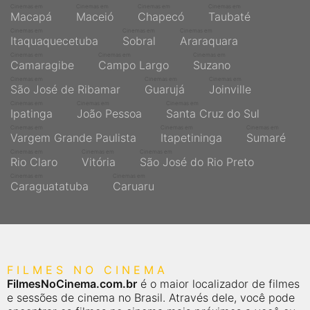
qualquer cidade em território brasileiro. Você pode também
Cinemas em
Cinemas em
Cinemas em
Cinemas em
acessar informações sobre cinemas, horários, assistir aos
Macapá
Maceió
Chapecó
Taubaté
trailers e muito mais.
Cinemas em
Cinemas em
Cinemas em
Itaquaquecetuba
Sobral
Araraquara
Cinemas em
Cinemas em
Cinemas em
Camaragibe
Campo Largo
Suzano
Cinemas em
Cinemas em
Cinemas em
São José de Ribamar
Guarujá
Joinville
Cinemas em
Cinemas em
Cinemas em
Ipatinga
João Pessoa
Santa Cruz do Sul
Cinemas em
Cinemas em
Cinemas em
Vargem Grande Paulista
Itapetininga
Sumaré
Cinemas em
Cinemas em
Cinemas em
Rio Claro
Vitória
São José do Rio Preto
Cinemas em
Cinemas em
Caraguatatuba
Caruaru
FILMES NO CINEMA
FilmesNoCinema.com.br
é o maior localizador de filmes
e sessões de cinema no Brasil. Através dele, você pode