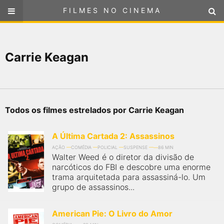
FILMES NO CINEMA
FILMES NO CINEMA
SELECIONE SUA LOCALIZAÇÃO
Carrie Keagan
ou
selecione sua localização
FILMES EM CARTAZ
PRÓXIMOS LANÇAMENTOS
Todos os filmes estrelados por Carrie Keagan
GÊNEROS
A Última Cartada 2: Assassinos
NOTÍCIAS
AÇÃO
COMÉDIA
POLICIAL
SUSPENSE
86 MIN
Walter Weed é o diretor da divisão de
narcóticos do FBI e descobre uma enorme
PÁGINA INICIAL
trama arquitetada para assassiná-lo. Um
grupo de assassinos...
FilmesNoCinema.com.br
é o maior localizador de filmes e
sessões de cinema no Brasil. Através dele, você pode
American Pie: O Livro do Amor
encontrar os filmes no cinema mais próximos a você ou a