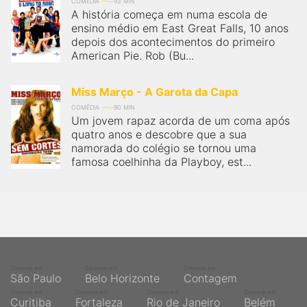
qualquer cidade em território brasileiro. Você pode também
COMÉDIA
93 MIN
A história começa em numa escola de
acessar informações sobre cinemas, horários, assistir aos
trailers e muito mais.
ensino médio em East Great Falls, 10 anos
depois dos acontecimentos do primeiro
American Pie. Rob (Bu...
Miss Março - A Garota da Capa
COMÉDIA
90 MIN
Um jovem rapaz acorda de um coma após
quatro anos e descobre que a sua
namorada do colégio se tornou uma
famosa coelhinha da Playboy, est...
Cinemas em
Cinemas em
Cinemas em
São Paulo
Belo Horizonte
Contagem
Cinemas em
Cinemas em
Cinemas em
Cinemas em
Curitiba
Fortaleza
Rio de Janeiro
Belém