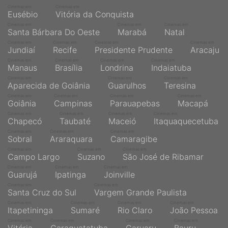
Cinemas em
Cinemas em
Eusébio
Vitória da Conquista
Cinemas em
Cinemas em
Cinemas em
Santa Bárbara Do Oeste
Marabá
Natal
Cinemas em
Cinemas em
Cinemas em
Cinemas em
Jundiaí
Recife
Presidente Prudente
Aracaju
Cinemas em
Cinemas em
Cinemas em
Cinemas em
Manaus
Brasília
Londrina
Indaiatuba
Cinemas em
Cinemas em
Cinemas em
Aparecida de Goiânia
Guarulhos
Teresina
Cinemas em
Cinemas em
Cinemas em
Cinemas em
Goiânia
Campinas
Parauapebas
Macapá
Cinemas em
Cinemas em
Cinemas em
Cinemas em
Chapecó
Taubaté
Maceió
Itaquaquecetuba
Cinemas em
Cinemas em
Cinemas em
Sobral
Araraquara
Camaragibe
Cinemas em
Cinemas em
Cinemas em
Campo Largo
Suzano
São José de Ribamar
Cinemas em
Cinemas em
Cinemas em
Guarujá
Ipatinga
Joinville
Cinemas em
Cinemas em
Santa Cruz do Sul
Vargem Grande Paulista
Cinemas em
Cinemas em
Cinemas em
Cinemas em
Itapetininga
Sumaré
Rio Claro
João Pessoa
Cinemas em
Cinemas em
Cinemas em
Cinemas em