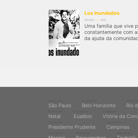
próximos a você ou a qualquer cidade em território
brasileiro. Você pode também acessar informações
sobre cinemas, horários, assistir aos trailers e muito
Los Inundados
mais.
DRAMA
MIN
Uma família que vive p
constantemente com as
da ajuda da comunidad
Cinemas em
Cinemas em
Cinemas 
São Paulo
Belo Horizonte
Rio 
Cinemas em
Cinemas em
Cinemas em
Natal
Eusébio
Vitória da Con
Cinemas em
Cinemas em
Presidente Prudente
Campinas
Cinemas em
Cinemas em
Cinemas em
Maceió
Parauapebas
Taubaté