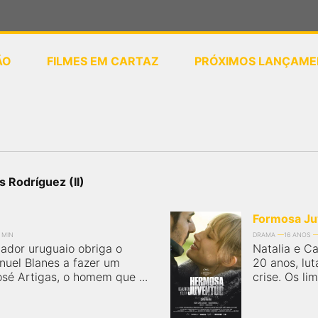
ÃO
FILMES EM CARTAZ
PRÓXIMOS LANÇAME
ou
selecione sua localização
s Rodríguez (II)
Formosa Ju
 MIN
DRAMA
16 ANOS
ador uruguaio obriga o
Natalia e Ca
nuel Blanes a fazer um
20 anos, lu
osé Artigas, o homem que ...
crise. Os li