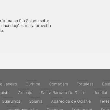
róxima ao Rio Salado sofre
 inundações e tira proveito
e.
em
Cinemas em
Cinemas em
Cinemas em
Cinema
de Janeiro
Curitiba
Contagem
Fortaleza
Bel
Cinemas em
Cinemas em
Cinemas em
quista
Aracaju
Santa Bárbara Do Oeste
Jundiaí
Cinemas em
Cinemas em
Cinemas em
Cinemas e
Guarulhos
Goiânia
Aparecida de Goiânia
Teres
Cinemas em
Cinemas em
Cinemas em
Cinemas 
Itaquaquecetuba
Chapecó
Araraquara
Sobr