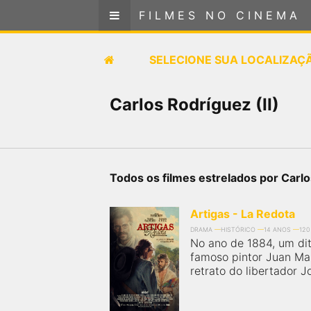
FILMES NO CINEMA
FILMES NO CINEMA
SELECIONE SUA LOCALIZAÇÃO
SELECIONE SUA LOCALIZAÇ
FILMES EM CARTAZ
Carlos Rodríguez (II)
PRÓXIMOS LANÇAMENTOS
GÊNEROS
Todos os filmes estrelados por Carlo
NOTÍCIAS
Artigas - La Redota
DRAMA
HISTÓRICO
14 ANOS
120
PÁGINA INICIAL
No ano de 1884, um dit
famoso pintor Juan Ma
retrato do libertador J
FilmesNoCinema.com.br
é o maior localizador de
filmes e sessões de cinema no Brasil. Através dele,
você pode encontrar os filmes no cinema mais