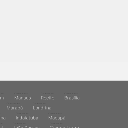
s em
Cinemas em
Cinemas em
Cinemas em
ém
Manaus
Recife
Brasília
Cinemas em
Cinemas em
Marabá
Londrina
m
Cinemas em
Cinemas em
ina
Indaiatuba
Macapá
em
Cinemas em
Cinemas em
al
João Pessoa
Campo Largo