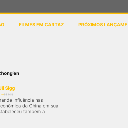
ÃO
FILMES EM CARTAZ
PRÓXIMOS LANÇAME
ou
selecione sua localização
 Chong’en
li Sigg
S
93 MIN
rande influência nas
econômica da China em sua
estabeleceu também a