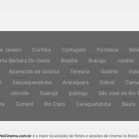
em
Cinemas em
Cinemas em
Cinemas em
Cinema
de Janeiro
Curitiba
Contagem
Fortaleza
Bel
mas em
Cinemas em
Cinemas em
Cinemas em
nta Bárbara Do Oeste
Brasília
Aracaju
Jundiaí
Cinemas em
Cinemas em
Cinemas em
Cinemas
Aparecida de Goiânia
Teresina
Goiânia
Inda
Cinemas em
Cinemas em
Cinemas em
Cinemas e
ó
Itaquaquecetuba
Araraquara
Sobral
Cama
Cinemas em
Cinemas em
Cinemas em
Cinemas em
Joinville
Guarujá
Ipatinga
São José do Rio 
Cinemas em
Cinemas em
Cinemas em
Cinemas em
ta
Sumaré
Rio Claro
Caraguatatuba
Bauru
sNoCinema.com.br
é o maior localizador de filmes e sessões de cinema no Brasil.