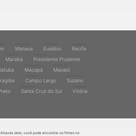
s em
Cinemas em
Cinemas em
Cinemas em
ém
Manaus
Eusébio
Recife
Cinemas em
Cinemas em
Marabá
Presidente Prudente
 em
Cinemas em
Cinemas em
iatuba
Macapá
Maceió
m
Cinemas em
Cinemas em
ragibe
Campo Largo
Suzano
Cinemas em
Cinemas em
Preto
Santa Cruz do Sul
Vitória
 Através dele, você pode encontrar os filmes no