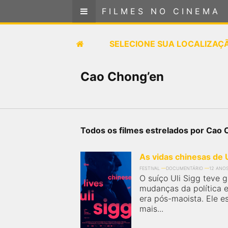
FILMES NO CINEMA
FILMES NO CINEMA
SELECIONE SUA LOCALIZAÇÃO
SELECIONE SUA LOCALIZAÇ
FILMES EM CARTAZ
Cao Chong’en
PRÓXIMOS LANÇAMENTOS
GÊNEROS
Todos os filmes estrelados por Cao
NOTÍCIAS
As vidas chinesas de U
FESTIVAL
DOCUMENTÁRIO
12 ANO
PÁGINA INICIAL
O suíço Uli Sigg teve g
mudanças da política 
era pós-maoista. Ele 
FilmesNoCinema.com.br
é o maior localizador de
mais...
filmes e sessões de cinema no Brasil. Através dele,
você pode encontrar os filmes no cinema mais