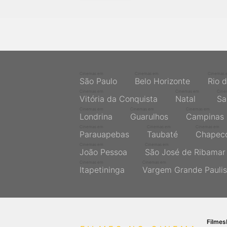
próximos a você ou a qualquer cidade em território
brasileiro. Você pode também acessar informações
sobre cinemas, horários, assistir aos trailers e muito
mais.
Cinemas em
Cinemas em
Cinemas 
São Paulo
Belo Horizonte
Rio 
Cinemas em
Cinemas em
Cine
Vitória da Conquista
Natal
Sa
Cinemas em
Cinemas em
Cinemas em
Londrina
Guarulhos
Campinas
Cinemas em
Cinemas em
Cinemas em
Parauapebas
Taubaté
Chapec
Cinemas em
Cinemas em
João Pessoa
São José de Ribamar
Cinemas em
Cinemas em
Itapetininga
Vargem Grande Paulis
Filme