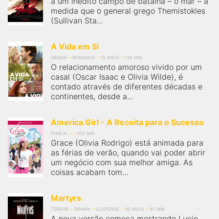
a um inédito campo de batalha – o mar – à
qualquer cidade em território brasileiro. Você pode também
acessar informações sobre cinemas, horários, assistir aos
medida que o general grego Themistokles
trailers e muito mais.
(Sullivan Sta...
A Vida em Si
DRAMA
ROMANCE
12 ANOS
118 MIN
O relacionamento amoroso vivido por um
casal (Oscar Isaac e Olivia Wilde), é
contado através de diferentes décadas e
continentes, desde a...
America Girl - A Receita para o Sucesso
FAMÍLIA
102 MIN
Grace (Olivia Rodrigo) está animada para
as férias de verão, quando vai poder abrir
um negócio com sua melhor amiga. As
coisas acabam tom...
Martyrs
TERROR
DRAMA
SUSPENSE
18 ANOS
81 MIN
A nova versão começa mostrando Lucie,