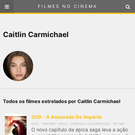
FILMES NO CINEMA
FILMES NO CINEMA
SELECIONE SUA LOCALIZAÇÃO
Caitlin Carmichael
ou
selecione sua localização
FILMES EM CARTAZ
PRÓXIMOS LANÇAMENTOS
GÊNEROS
NOTÍCIAS
Todos os filmes estrelados por Caitlin Carmichael
PÁGINA INICIAL
300 - A Ascensão Do Império
FilmesNoCinema.com.br
é o maior localizador de filmes e
AÇÃO
FANTASIA
ÉPICO
VERIFIQUE A CLASSIFICAÇÃO
102 MIN
sessões de cinema no Brasil. Através dele, você pode
O novo capítulo da épica saga leva a ação
encontrar os filmes no cinema mais próximos a você ou a