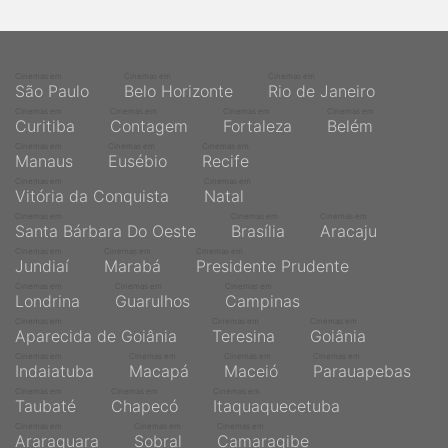
Cinemas em
Cinemas em
Cinemas em
São Paulo
Belo Horizonte
Rio de Janeiro
Cinemas em
Cinemas em
Cinemas em
Cinemas em
Curitiba
Contagem
Fortaleza
Belém
Cinemas em
Cinemas em
Cinemas em
Manaus
Eusébio
Recife
Cinemas em
Cinemas em
Vitória da Conquista
Natal
Cinemas em
Cinemas em
Cinemas em
Santa Bárbara Do Oeste
Brasília
Aracaju
Cinemas em
Cinemas em
Cinemas em
Jundiaí
Marabá
Presidente Prudente
Cinemas em
Cinemas em
Cinemas em
Londrina
Guarulhos
Campinas
Cinemas em
Cinemas em
Cinemas em
Aparecida de Goiânia
Teresina
Goiânia
Cinemas em
Cinemas em
Cinemas em
Cinemas em
Indaiatuba
Macapá
Maceió
Parauapebas
Cinemas em
Cinemas em
Cinemas em
Taubaté
Chapecó
Itaquaquecetuba
Cinemas em
Cinemas em
Cinemas em
Araraquara
Sobral
Camaragibe