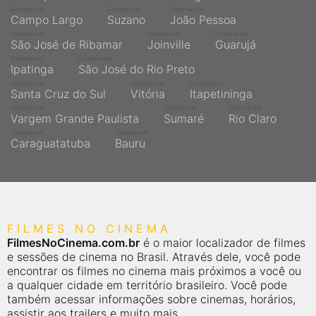
Cinemas em
Cinemas em
Cinemas em
Campo Largo
Suzano
João Pessoa
Cinemas em
Cinemas em
Cinemas em
São José de Ribamar
Joinville
Guarujá
Cinemas em
Cinemas em
Ipatinga
São José do Rio Preto
Cinemas em
Cinemas em
Cinemas em
Santa Cruz do Sul
Vitória
Itapetininga
Cinemas em
Cinemas em
Cinemas em
Vargem Grande Paulista
Sumaré
Rio Claro
Cinemas em
Cinemas em
Caraguatatuba
Bauru
FILMES NO CINEMA
FilmesNoCinema.com.br
é o maior localizador de filmes
e sessões de cinema no Brasil. Através dele, você pode
encontrar os filmes no cinema mais próximos a você ou
a qualquer cidade em território brasileiro. Você pode
também acessar informações sobre cinemas, horários,
assistir aos trailers e muito mais.