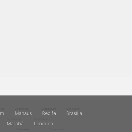
s em
Cinemas em
Cinemas em
Cinemas em
ém
Manaus
Recife
Brasília
Cinemas em
Cinemas em
Marabá
Londrina
m
Cinemas em
Cinemas em