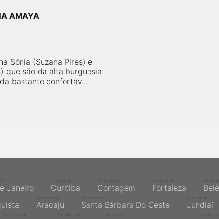
RUNA AMAYA
 Sônia (Suzana Pires) e
) que são da alta burguesia
da bastante confortáv...
em
Cinemas em
Cinemas em
Cinemas em
Cinema
de Janeiro
Curitiba
Contagem
Fortaleza
Bel
Cinemas em
Cinemas em
Cinemas em
quista
Aracaju
Santa Bárbara Do Oeste
Jundiaí
Cinemas em
Cinemas em
Cinemas em
Cinemas e