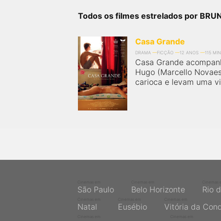
próximos a você ou a qualquer cidade em território
brasileiro. Você pode também acessar informações
Todos os filmes estrelados por B
sobre cinemas, horários, assistir aos trailers e muito
mais.
Casa Grande
DRAMA
FICÇÃO
12 ANOS
115 MIN
Casa Grande acompanha
Hugo (Marcello Novaes
carioca e levam uma vi
Cinemas em
Cinemas em
Cinemas 
São Paulo
Belo Horizonte
Rio 
Cinemas em
Cinemas em
Cinemas em
Natal
Eusébio
Vitória da Con
Cinemas em
Cinemas em