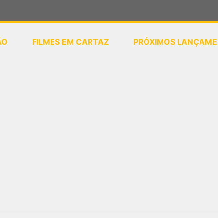
ÃO
FILMES EM CARTAZ
PRÓXIMOS LANÇAME
ou
selecione sua localização