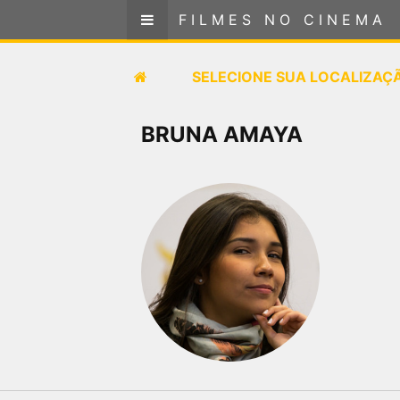
FILMES NO CINEMA
FILMES NO CINEMA
SELECIONE SUA LOCALIZAÇÃO
SELECIONE SUA LOCALIZAÇ
FILMES EM CARTAZ
BRUNA AMAYA
PRÓXIMOS LANÇAMENTOS
GÊNEROS
NOTÍCIAS
PÁGINA INICIAL
FilmesNoCinema.com.br
é o maior localizador de
filmes e sessões de cinema no Brasil. Através dele,
você pode encontrar os filmes no cinema mais