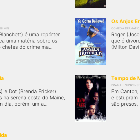
Os Anjos 
98 MIN
COMÉDIA DRAMÁTIC
Blanchett) é uma repórter
Roger (Jose
ica uma matéria sobre os
que é divorc
e chefes do crime ma...
(Milton Davi
da
Tempo de 
DRAMA
SUSPENSE
) e Dot (Brenda Fricker)
Em Canton, 
s na serena costa do Maine,
e estupram 
 dia, porém, um a...
são presos,
ida