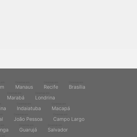
s em
Cinemas em
Cinemas em
Cinemas em
ém
Manaus
Recife
Brasília
Cinemas em
Cinemas em
Marabá
Londrina
m
Cinemas em
Cinemas em
ina
Indaiatuba
Macapá
em
Cinemas em
Cinemas em
al
João Pessoa
Campo Largo
 em
Cinemas em
Cinemas em
inga
Guarujá
Salvador
s em