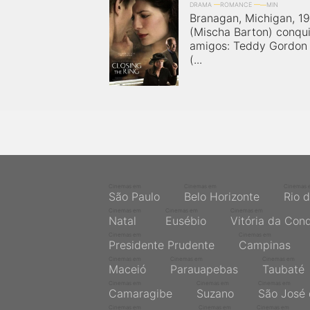
DRAMA
ROMANCE
MIN
Branagan, Michigan, 19
(Mischa Barton) conqui
amigos: Teddy Gordon (
(...
Cinemas em
Cinemas em
Cinemas 
São Paulo
Belo Horizonte
Rio 
Cinemas em
Cinemas em
Cinemas em
Natal
Eusébio
Vitória da Con
Cinemas em
Cinemas em
Presidente Prudente
Campinas
Cinemas em
Cinemas em
Cinemas em
Maceió
Parauapebas
Taubaté
Cinemas em
Cinemas em
Cinemas em
Camaragibe
Suzano
São José 
Cinemas em
Cinemas em
Cinemas em