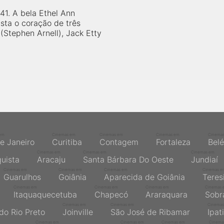
41. A bela Ethel Ann
sta o coração de três
Stephen Arnell), Jack Etty
em
Cinemas em
Cinemas em
Cinemas em
Cinema
de Janeiro
Curitiba
Contagem
Fortaleza
Bel
Cinemas em
Cinemas em
Cinemas em
quista
Aracaju
Santa Bárbara Do Oeste
Jundiaí
Cinemas em
Cinemas em
Cinemas em
Cinemas e
Guarulhos
Goiânia
Aparecida de Goiânia
Teres
Cinemas em
Cinemas em
Cinemas em
Cinemas 
Itaquaquecetuba
Chapecó
Araraquara
Sobr
Cinemas em
Cinemas em
Cinemas
do Rio Preto
Joinville
São José de Ribamar
Ipat
Cinemas em
Cinemas em
Cinemas em
Cinema