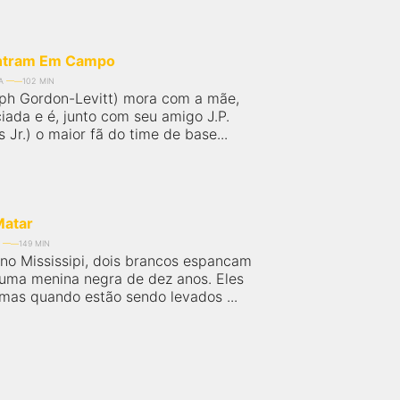
Entram Em Campo
A
102 MIN
ph Gordon-Levitt) mora com a mãe,
iada e é, junto com seu amigo J.P.
s Jr.) o maior fã do time de base...
Matar
149 MIN
no Mississipi, dois brancos espancam
uma menina negra de dez anos. Eles
 mas quando estão sendo levados ...