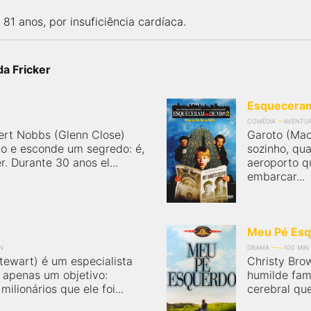
81 anos, por insuficiência cardíaca.
da Fricker
Esqueceram
COMÉDIA
AVENTU
bert Nobbs (Glenn Close)
Garoto (Mac
o e esconde um segredo: é,
sozinho, qu
. Durante 30 anos el...
aeroporto q
embarcar...
Meu Pé Es
N
DRAMA
100 MIN
Stewart) é um especialista
Christy Bro
apenas um objetivo:
humilde famí
milionários que ele foi...
cerebral que