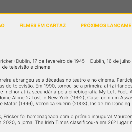
ÃO
FILMES EM CARTAZ
PRÓXIMOS LANÇAME
ou
selecione sua localização
ricker (Dublin, 17 de fevereiro de 1945 – Dublin, 16 de julh
a de televisão e cinema.
rreira abrangeu seis décadas no teatro e no cinema. Partic
s de televisão. Em 1990, tornou-se a primeira atriz irland
e melhor atriz secundária pela cinebiografia My Left Foot.
Home Alone 2: Lost in New York (1992), Casei com um Assa
 Matar (1996), Veronica Guerin (2003), Inside I'm Dancing
 Fricker foi homenageada com o prémio inaugural Maureen
m 2020, o jornal The Irish Times classificou-a em 26º lugar 