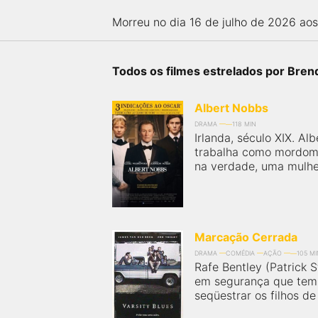
próximos a você ou a qualquer cidade em território
brasileiro. Você pode também acessar informações
Morreu no dia 16 de julho de 2026 aos 
sobre cinemas, horários, assistir aos trailers e muito
mais.
Todos os filmes estrelados por Bren
Albert Nobbs
DRAMA
118 MIN
Irlanda, século XIX. Al
trabalha como mordom
na verdade, uma mulher
Marcação Cerrada
DRAMA
COMÉDIA
AÇÃO
105 MI
Rafe Bentley (Patrick 
em segurança que tem 
seqüestrar os filhos de 