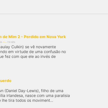
 de Mim 2 - Perdido em Nova York
RA
119 MIN
aulay Culkin) se vê novamente
ando em virtude de uma confusão no
ue fez com que ele ao invés de
querdo
wn (Daniel Day-Lewis), filho de uma
lia irlandesa, nasce com uma paralisia
 lhe tira todos os moviment...