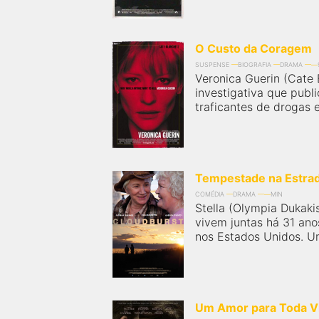
O Custo da Coragem
SUSPENSE
BIOGRAFIA
DRAMA
Veronica Guerin (Cate 
investigativa que publ
traficantes de drogas 
Tempestade na Estra
COMÉDIA
DRAMA
MIN
Stella (Olympia Dukakis
vivem juntas há 31 ano
nos Estados Unidos. Um
Um Amor para Toda V