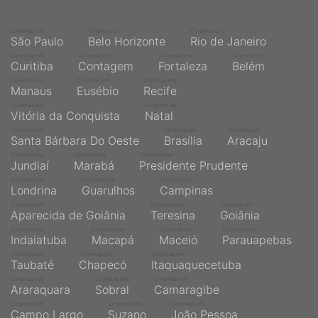
Cinemas em
Cinemas em
Cinemas em
São Paulo
Belo Horizonte
Rio de Janeiro
Cinemas em
Cinemas em
Cinemas em
Cinemas em
Curitiba
Contagem
Fortaleza
Belém
Cinemas em
Cinemas em
Cinemas em
Manaus
Eusébio
Recife
Cinemas em
Cinemas em
Vitória da Conquista
Natal
Cinemas em
Cinemas em
Cinemas em
Santa Bárbara Do Oeste
Brasília
Aracaju
Cinemas em
Cinemas em
Cinemas em
Jundiaí
Marabá
Presidente Prudente
Cinemas em
Cinemas em
Cinemas em
Londrina
Guarulhos
Campinas
Cinemas em
Cinemas em
Cinemas em
Aparecida de Goiânia
Teresina
Goiânia
Cinemas em
Cinemas em
Cinemas em
Cinemas em
Indaiatuba
Macapá
Maceió
Parauapebas
Cinemas em
Cinemas em
Cinemas em
Taubaté
Chapecó
Itaquaquecetuba
Cinemas em
Cinemas em
Cinemas em
Araraquara
Sobral
Camaragibe
Cinemas em
Cinemas em
Cinemas em
Campo Largo
Suzano
João Pessoa