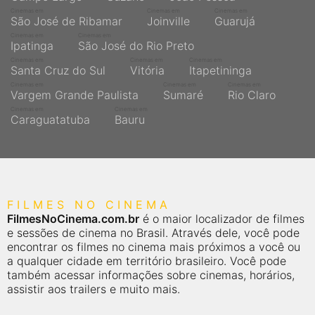
Cinemas em
Cinemas em
Cinemas em
São José de Ribamar
Joinville
Guarujá
Cinemas em
Cinemas em
Ipatinga
São José do Rio Preto
Cinemas em
Cinemas em
Cinemas em
Santa Cruz do Sul
Vitória
Itapetininga
Cinemas em
Cinemas em
Cinemas em
Vargem Grande Paulista
Sumaré
Rio Claro
Cinemas em
Cinemas em
Caraguatatuba
Bauru
FILMES NO CINEMA
FilmesNoCinema.com.br
é o maior localizador de filmes
e sessões de cinema no Brasil. Através dele, você pode
encontrar os filmes no cinema mais próximos a você ou
a qualquer cidade em território brasileiro. Você pode
também acessar informações sobre cinemas, horários,
assistir aos trailers e muito mais.