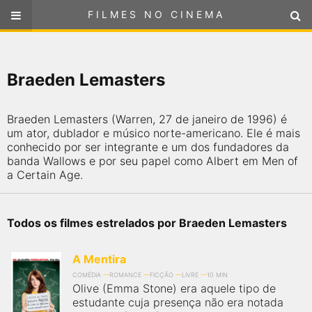
FILMES NO CINEMA
FILMES NO CINEMA
SELECIONE SUA LOCALIZAÇÃO
Braeden Lemasters
ou
selecione sua localização
FILMES EM CARTAZ
Braeden Lemasters (Warren, 27 de janeiro de 1996) é
PRÓXIMOS LANÇAMENTOS
um ator, dublador e músico norte-americano. Ele é mais
conhecido por ser integrante e um dos fundadores da
banda Wallows e por seu papel como Albert em Men of
GÊNEROS
a Certain Age.
NOTÍCIAS
Todos os filmes estrelados por Braeden Lemasters
PÁGINA INICIAL
A Mentira
FilmesNoCinema.com.br
é o maior localizador de filmes e
COMÉDIA
ROMANCE
FICÇÃO
LIVRE
10 MIN
Olive (Emma Stone) era aquele tipo de
sessões de cinema no Brasil. Através dele, você pode
encontrar os filmes no cinema mais próximos a você ou a
estudante cuja presença não era notada