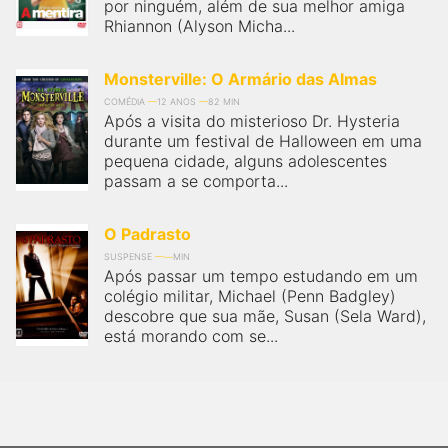
qualquer cidade em território brasileiro. Você pode também
por ninguém, além de sua melhor amiga
acessar informações sobre cinemas, horários, assistir aos
Rhiannon (Alyson Micha...
trailers e muito mais.
Monsterville: O Armário das Almas
COMÉDIA
12 ANOS
82 MIN
Após a visita do misterioso Dr. Hysteria
durante um festival de Halloween em uma
pequena cidade, alguns adolescentes
passam a se comporta...
O Padrasto
SUSPENSE
MIN
Após passar um tempo estudando em um
colégio militar, Michael (Penn Badgley)
descobre que sua mãe, Susan (Sela Ward),
está morando com se...